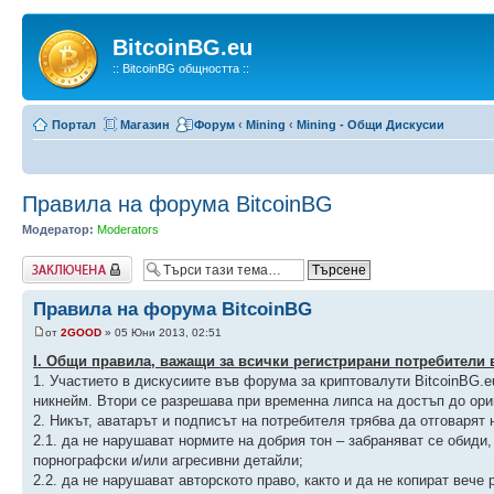
BitcoinBG.eu
:: BitcoinBG общността ::
Портал
Магазин
Форум
‹
Mining
‹
Mining - Общи Дискусии
Правила на форума BitcoinBG
Модератор:
Moderators
Заключена
Правила на форума BitcoinBG
от
2GOOD
» 05 Юни 2013, 02:51
І. Общи правила, важащи за всички регистрирани потребители в
1. Участието в дискусиите във форума за криптовалути BitcoinBG.
никнейм. Втори се разрешава при временна липса на достъп до ори
2. Никът, аватарът и подписът на потребителя трябва да отговарят 
2.1. да не нарушават нормите на добрия тон – забраняват се обиди
порнографски и/или агресивни детайли;
2.2. да не нарушават авторското право, както и да не копират вече