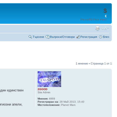
$
€
BitcoinBG Price Index
Търсене
Въпроси/Отговори
Регистрация
Влез
1 мнение • Страница
1
от
1
2GOOD
един единствен
Site Admin
Мнения:
4869
Регистриран на:
28 Май 2013, 15:40
игиозни апели,
Местоположение:
Planet Mars