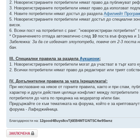
2. Новорегистрираните потребители нямат право да публикуват ре
3. Новорегистрираните потребители нямат право да използват подпис
4. Новите потребители нямат достъп до раздела
Афилиейт Програ
5. Новорегистрираните потребители нямат достъп до специални зон
висок.
6. Всеки пост на потребител с ранг: "новорегистриран потребител" 
* Ограничението отпада автоматично след
10
поста във форума и 10
Забележка: За да се избегнат злоупотреби, повече от 2-3 поста 
бан.
ІIІ. Специални правила за раздела
Аукциони
:
1. Новорегистрираните потребители могат да участват в търг като к
2. Всички потребители нямат право да редактират или трият собств
ІV. Допълнителни правила за чата /крещялката/:
При неспазване на някое от горните правила, както и при спам, пу
характер и други действия целящи конфликт между потребителите 
потребителя до чата по преценка на модератор и/или бан.
Придържайте се към тематиката на форума, който е за криптовалути
форума - Лафеджийница.
Благодарности на:
12good4Buys8cvTj6EB4MTGNTSC4w9Swnz
Заключена