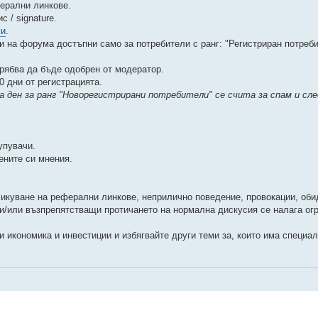
ферални линкове.
 / signature.
ми
.
и на форума достъпни само за потребители с ранг: "Регистриран потреби
трябва да бъде одобрен от модератор.
 дни от регистрацията.
на ден за ранг "Новорегистрирани потребители" се счита за спам и сле
упувачи.
ените си мнения.
бликуване на реферални линкове, неприлично поведение, провокации, оби
и/или възпрепятстващи протичането на нормална дискусия се налага ог
 икономика и инвестиции и избягвайте други теми за, които има специа