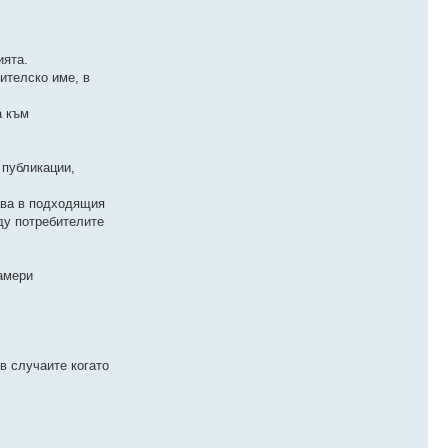
ията.
ителско име, в
а към
 публикации,
ства в подходящия
ду потребителите
намери
в случаите когато