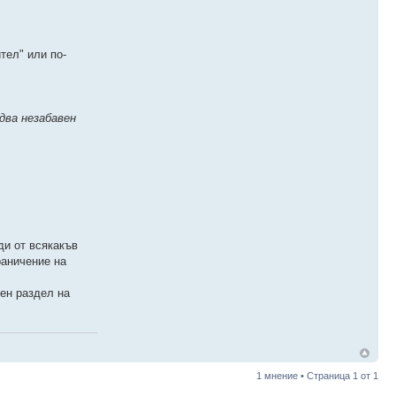
тел" или по-
два незабавен
ди от всякакъв
раничение на
лен раздел на
1 мнение • Страница
1
от
1