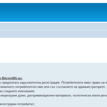
 BitcoinBG.eu:
eu предполага задължителна регистрация. Потребителите имат право на 
гиналното потребителско име или със съгласието на администраторите.
на следните изисквания:
, нецензурни думи, дискриминационни материали, политически и/или рел
 регистриран потребител;