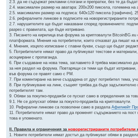
2.3. да не съдържат рекламни слогани и препратки, без те да бъда
2.4. максимален размер на аватара: 200х200 пиксела, големина на 
2.5. максимален размер на подписа: 640х120 пиксела (графичен), 25
2.6. рефералните линкове в подписите на новорегистрираните потре
2.7. нарушителите ще бъдат наказвани според провинението: подпис
разрез с правилата, ще бъде изтривано.
3. Писането на кирилица във форума за криптовалути BitcoinBG.eu
платформата. Мнения на потребители, които отказват да пишат на 
4. Мнения, изцяло изписвани с главни букви, също ще бъдат ред
5. Потребителите нямат право да публикуват текстове и материали
асоциирани с пропаганда.
6. При създаване на нова тема, заглавието й трябва максимално д
за нея раздел на форума. Повтарящи се теми ще бъдат изтривани,
във форума се правят само с PM.
7. При коментиране на вече създадена от друг потребител тема, уч
8. При публикуване на линк, същият трябва да бъде задължително 
потребителят там.
9. Обяви за покупко-продажби се пускат само в определения за тов
9.1. Не се допускат обяви за покукто-продажба на криптовалути.
10. Реферални линкове са позволени само в раздела
Афилиейт Пр
11. Потребителите нямат право да променят съдържанието на пост 
това е упоменато.
ІІ. Правила и ограничения за
новорегистрираните потребители
н
1. Новите потребители нямат достъп да публикуват обяви в раздел