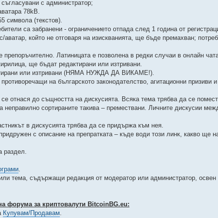
т съгласувани с администратор;
аватара 78kB.
5 символа (текстов).
бители са забранени - ограничението отпада след 1 година от регистрац
/аватар, който не отговаря на изискванията, ще бъде премахван; потреб
 е препоръчително. Латиницата е позволена в редки случаи в онлайн чат
кирилица, ще бъдат редактирани или изтривани.
актирани или изтривани (НЯМА НУЖДА ДА ВИКАМЕ!).
, противоречащи на българското законодателство, агитационни призиви и
а се отнася до същността на дискусията. Всяка тема трябва да се поме
 а неправилно сортираните такива – премествани. Личните дискусии меж
астникът в дискусията трябва да се придържа към нея.
придружен с описание на препратката – къде води този линк, какво ще 
а раздел.
ограми
.
или тема, съдържащи редакция от модератор или администратор, освен 
а форума за криптовалути BitcoinBG.eu:
а
Купувам/Продавам
.