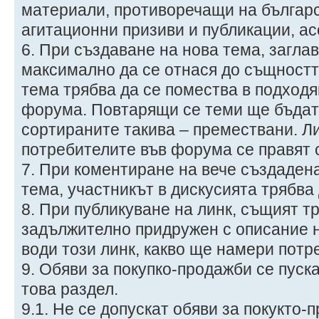
материали, противоречащи на българс
агитационни призиви и публикации, ас
6. При създаване на нова тема, загла
максимално да се отнася до същностт
тема трябва да се помества в подходя
форума. Повтарящи се теми ще бъдат
сортираните такива – премествани. Л
потребителите във форума се правят 
7. При коментиране на вече създадена
тема, участникът в дискусията трябва
8. При публикуване на линк, същият т
задължително придружен с описание н
води този линк, какво ще намери потр
9. Обяви за покупко-продажби се пуск
това раздел.
9.1. Не се допускат обяви за покукто-