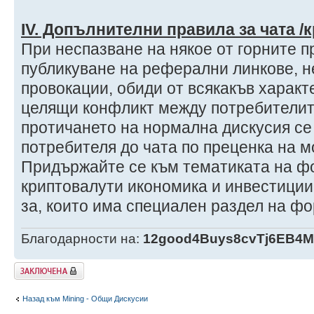
ІV. Допълнителни правила за чата /
При неспазване на някое от горните пр
публикуване на реферални линкове, н
провокации, обиди от всякакъв характ
целящи конфликт между потребителит
протичането на нормална дискусия се
потребителя до чата по преценка на м
Придържайте се към тематиката на фо
криптовалути икономика и инвестиции 
за, които има специален раздел на ф
Благодарности на:
12good4Buys8cvTj6EB4
Заключена
Назад към Mining - Общи Дискусии