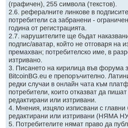
(графичен), 255 символа (текстов).
2.6. рефералните линкове в подписит
потребители са забранени - ограничен
година от регистрацията.
2.7. нарушителите ще бъдат наказван
подпис/аватар, който не отговаря на 
премахван; потребителско име, в разр
изтривано.
3. Писането на кирилица във форума 
BitcoinBG.eu е препоръчително. Латин
редки случаи в онлайн чата към плат
потребители, които отказват да пишат
редактирани или изтривани.
4. Мнения, изцяло изписвани с главни
редактирани или изтривани (НЯМА Н
5. Потребителите нямат право да публ