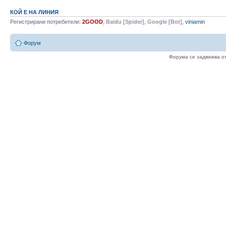
КОЙ Е НА ЛИНИЯ
Регистрирани потребители:
2GOOD
,
Baidu [Spider]
,
Google [Bot]
,
viniamin
Форум
Форума се задвижва о