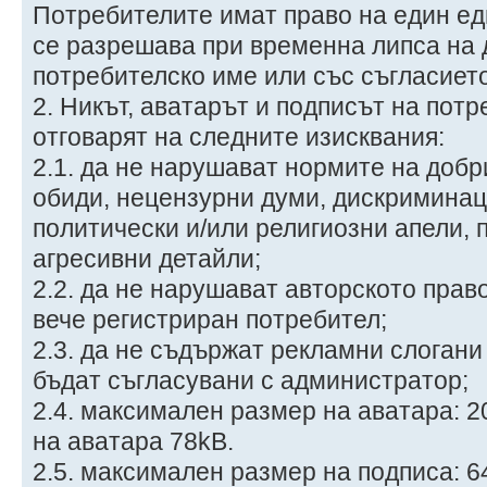
Потребителите имат право на един ед
се разрешава при временна липса на 
потребителско име или със съгласиет
2. Никът, аватарът и подписът на потр
отговарят на следните изисквания:
2.1. да не нарушават нормите на добр
обиди, нецензурни думи, дискримина
политически и/или религиозни апели, 
агресивни детайли;
2.2. да не нарушават авторското право
вече регистриран потребител;
2.3. да не съдържат рекламни слогани 
бъдат съгласувани с администратор;
2.4. максимален размер на аватара: 2
на аватара 78kB.
2.5. максимален размер на подписа: 6