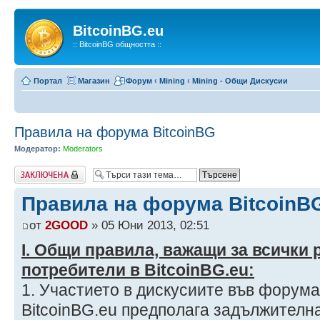
BitcoinBG.eu
:: BitcoinBG общността ::
Портал
Магазин
Форум
‹
Mining
‹
Mining - Общи Дискусии
Правила на форума BitcoinBG
Модератор:
Moderators
Заключена
Правила на форума BitcoinB
от
2GOOD
» 05 Юни 2013, 02:51
І. Общи правила, важащи за всички
потребители в BitcoinBG.eu:
1. Участието в дискусиите във форума
BitcoinBG.eu предполага задължителн