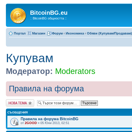
BitcoinBG.eu
:: BitcoinBG общността ::
Портал
Магазин
Форум
‹
Икономика
‹
Обяви (Купувам/Продавам)
Купувам
Модератор:
Moderators
Правила на форума
Публикувай нова
тема
СЪОБЩЕНИЯ
Правила на форума BitcoinBG
от
2GOOD
» 05 Юни 2013, 02:51