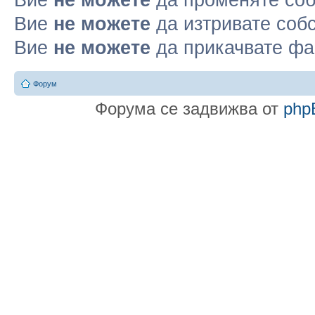
Вие
не можете
да изтривате соб
Вие
не можете
да прикачвате ф
Форум
Форума се задвижва от
php