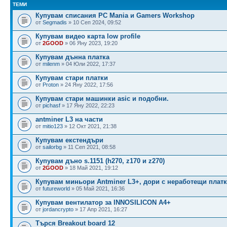
ТЕМИ
Купувам списания PC Mania и Gamers Workshop
от
Segmadis
» 10 Сеп 2024, 09:52
Купувам видео карта low profile
от
2GOOD
» 06 Яну 2023, 19:20
Купувам дънна платка
от
milenm
» 04 Юли 2022, 17:37
Купувам стари платки
от
Proton
» 24 Яну 2022, 17:56
Купувам стари машинки asic и подобни.
от
pichasf
» 17 Яну 2022, 22:23
antminer L3 на части
от
mitio123
» 12 Окт 2021, 21:38
Купувам екстендъри
от
sailorbg
» 11 Сеп 2021, 08:58
Купувам дъно s.1151 (h270, z170 и z270)
от
2GOOD
» 18 Май 2021, 19:12
Купувам миньори Antminer L3+, дори с неработещи плат
от
futureworld
» 05 Май 2021, 16:36
Купувам вентилатор за INNOSILICON A4+
от
jordancrypto
» 17 Апр 2021, 16:27
Търся Breakout board 12