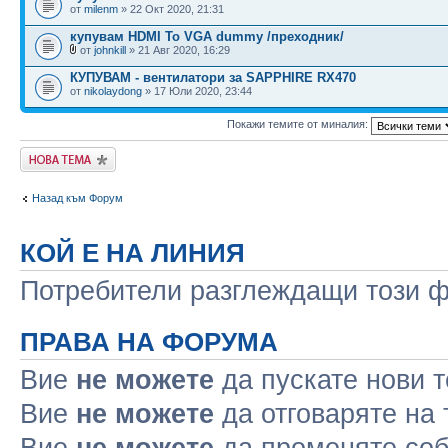
от
milenm
» 22 Окт 2020, 21:31
купувам HDMI To VGA dummy /преходник/
от
johnkill
» 21 Авг 2020, 16:29
КУПУВАМ - вентилатори за SAPPHIRE RX470
от
nikolaydong
» 17 Юли 2020, 23:44
Покажи темите от миналия:
Публикувай нова
тема
Назад към Форум
КОЙ Е НА ЛИНИЯ
Потребители разглеждащи този фо
ПРАВА НА ФОРУМА
Вие
не можете
да пускате нови 
Вие
не можете
да отговаряте на
Вие
не можете
да променяте соб