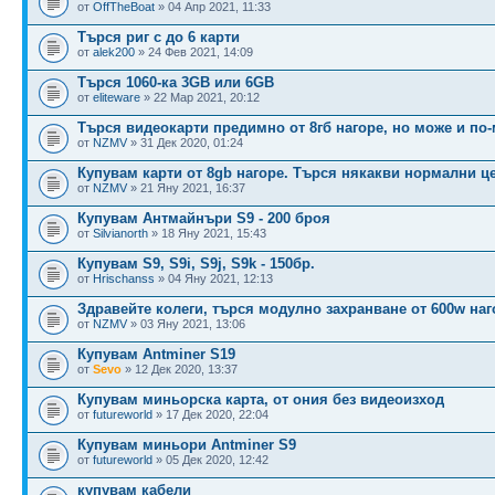
от
OffTheBoat
» 04 Апр 2021, 11:33
Търся риг с до 6 карти
от
alek200
» 24 Фев 2021, 14:09
Търся 1060-ка 3GB или 6GB
от
eliteware
» 22 Мар 2021, 20:12
Търся видеокарти предимно от 8гб нагоре, но може и по-
от
NZMV
» 31 Дек 2020, 01:24
Купувам карти от 8gb нагоре. Търся някакви нормални ц
от
NZMV
» 21 Яну 2021, 16:37
Купувам Антмайнъри S9 - 200 броя
от
Silvianorth
» 18 Яну 2021, 15:43
Купувам S9, S9i, S9j, S9k - 150бр.
от
Hrischanss
» 04 Яну 2021, 12:13
Здравейте колеги, търся модулно захранване от 600w наг
от
NZMV
» 03 Яну 2021, 13:06
Купувам Antminer S19
от
Sevo
» 12 Дек 2020, 13:37
Купувам миньорска карта, от ония без видеоизход
от
futureworld
» 17 Дек 2020, 22:04
Купувам миньори Antminer S9
от
futureworld
» 05 Дек 2020, 12:42
купувам кабели