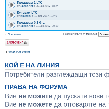
Продавам 1 LTC
от
Spoon.Net
» 25 Дек 2017, 18:24
Купувам LTC
от
lam3rch3
» 10 Дек 2017, 12:46
Продавам 0.1 бтц
от
Spoon.Net
» 21 Дек 2017, 09:10
Покажи темите от миналия:
Предишна
Заключен форум
Назад към Форум
КОЙ Е НА ЛИНИЯ
Потребители разглеждащи този фо
ПРАВА НА ФОРУМА
Вие
не можете
да пускате нови 
Вие
не можете
да отговаряте на