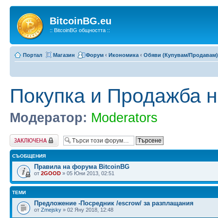
BitcoinBG.eu
:: BitcoinBG общността ::
Портал
Магазин
Форум
‹
Икономика
‹
Обяви (Купувам/Продавам)
Покупка и Продажба н
Модератор:
Moderators
Заключен форум
СЪОБЩЕНИЯ
Правила на форума BitcoinBG
от
2GOOD
» 05 Юни 2013, 02:51
ТЕМИ
Предложение -Посредник /escrow/ за разплащания
от
Zmejsky
» 02 Яну 2018, 12:48