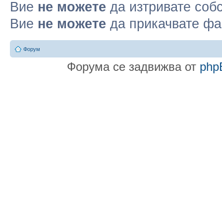
Вие
не можете
да изтривате соб
Вие
не можете
да прикачвате ф
Форум
Форума се задвижва от
php