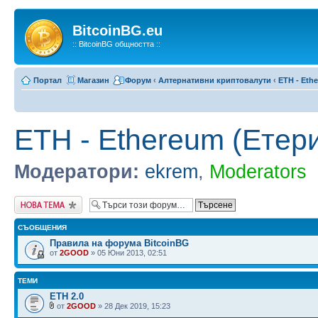
BitcoinBG.eu
:: BitcoinBG общността ::
Портал
Магазин
Форум
‹
Алтернативни криптовалути
‹
ETH - Eth
ETH - Ethereum (Етер
Модератори:
ekrem
,
Moderators
Публикувай нова
тема
СЪОБЩЕНИЯ
Правила на форума BitcoinBG
от
2GOOD
» 05 Юни 2013, 02:51
ТЕМИ
ETH 2.0
от
2GOOD
» 28 Дек 2019, 15:23