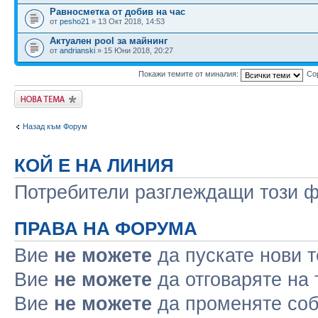
Равносметка от добив на час
от
pesho21
» 13 Окт 2018, 14:53
Актуален pool за майнинг
от
andrianski
» 15 Юни 2018, 20:27
Покажи темите от миналия:
Со
Публикувай нова
тема
Назад към Форум
КОЙ Е НА ЛИНИЯ
Потребители разглеждащи този фо
ПРАВА НА ФОРУМА
Вие
не можете
да пускате нови 
Вие
не можете
да отговаряте на
Вие
не можете
да променяте соб