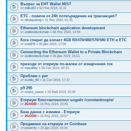
Въпрос за EHT Wallet MIST
от
mitko83
» 02 Ное 2018, 11:11
ETC - повече от 24h потвърждение на транзакция?
от
nikolaydong
» 11 Яну 2020, 01:35
Ethereum blockchain application development
от
oodlesblockchain
» 06 Яну 2020, 14:59
Кога спират да копаят 4GB RX470/480/570/580 ETH и ETC
от
svetli76
» 06 Дек 2019, 17:56
Connecting the Ethereum Wallet to a Private Blockchain
от
oodlesblockchain
» 09 Дек 2019, 15:01
приходи от етериум по-малки от изхарчения ток
от
maxaffey
» 06 Сеп 2019, 00:33
Проблем с риг
от
svetlio_84
» 11 Сеп 2019, 17:37
р9 290
от
vesko_savov
» 15 Май 2019, 20:28
Етериум Константинопол ъпдейт /constantinople/
от
2GOOD
» 16 Яну 2019, 10:40
База данни с измами - Етериум
от
2GOOD
» 15 Яну 2019, 20:57
Продаване на етериум от Coinbase
от
power4y
» 29 Дек 2018, 16:34