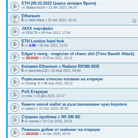
ETH (09.22.2022 Цирка затваря Врати)
от
Sladurcho24
» 22 Авг 2022, 09:29
Ethereum
от
dark-thirty
» 02 Авг 2015, 20:16
JAXX портфейл
от
DDG79
» 09 Ное 2021, 17:58
ETH London hard fork
от
AJB
» 05 Авг 2021, 13:01
Edgar's reorg - magician of chaos shit (Time Bandit Attack)
от
2GOOD
» 13 Юли 2021, 16:22
Копаене Ethereum с Radeon RX580 8GB
от
penchev123
» 18 Май 2021, 09:58
Разяснение относно копаене на етериум
от
Georgi. K
» 08 Апр 2021, 09:12
PoS Етериум
от
mnx
» 23 Дек 2020, 22:37
Кажете някой wallet за възстановяване чрез keystore
от
petarv
» 12 Окт 2020, 00:39
Странен проблем с R9 390 8G
от
sasma
» 20 Сеп 2020, 18:18
Повишен добив от майнинг на етериум
от
2GOOD
» 14 Авг 2020, 00:43