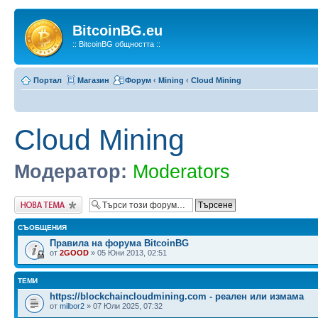
BitcoinBG.eu
:: BitcoinBG общността ::
Портал
Магазин
Форум
‹
Mining
‹
Cloud Mining
Cloud Mining
Модератор:
Moderators
Публикувай нова
тема
СЪОБЩЕНИЯ
Правила на форума BitcoinBG
от
2GOOD
» 05 Юни 2013, 02:51
ТЕМИ
https://blockchaincloudmining.com - реален или измама
от
milbor2
» 07 Юли 2025, 07:32