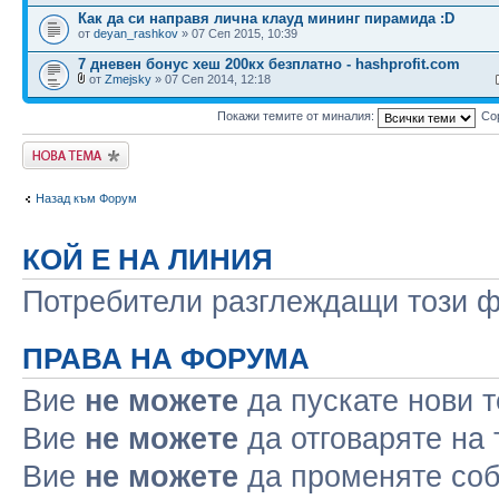
Как да си направя лична клауд мининг пирамида :D
от
deyan_rashkov
» 07 Сеп 2015, 10:39
7 дневен бонус хеш 200кх безплатно - hashprofit.com
от
Zmejsky
» 07 Сеп 2014, 12:18
Покажи темите от миналия:
Со
Публикувай нова
тема
Назад към Форум
КОЙ Е НА ЛИНИЯ
Потребители разглеждащи този фо
ПРАВА НА ФОРУМА
Вие
не можете
да пускате нови 
Вие
не можете
да отговаряте на
Вие
не можете
да променяте соб