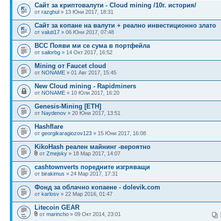
Сайт за криптовалути - Cloud mining /10г. история/
от
razghul
» 13 Юни 2017, 18:31
Сайт за копане на валути + реално инвестиционно злато
от
valuti17
» 06 Юни 2017, 07:48
BCC Появи ми се сума в портфейла
от
sailorbg
» 14 Окт 2017, 16:52
Mining от Faucet cloud
от
NONAME
» 01 Авг 2017, 15:45
New Cloud mining - Rapidminers
от
NONAME
» 10 Юли 2017, 16:20
Genesis-Mining [ETH]
от
Naydenov
» 20 Юни 2017, 13:51
Hashflare
от
georgikaragiozov123
» 15 Юни 2017, 16:08
KikoHash реален майнинг -вероятно
от
Zmejsky
» 18 Мар 2017, 14:07
cashtownverts поредните изгряващи
от
birakimus
» 24 Мар 2017, 17:31
Фонд за облачно копаене - dolevik.com
от
karlosv
» 22 Мар 2016, 01:47
Litecoin GEAR
от
marincho
» 09 Окт 2014, 23:01