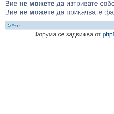
Вие
не можете
да изтривате соб
Вие
не можете
да прикачвате ф
Форум
Форума се задвижва от
php