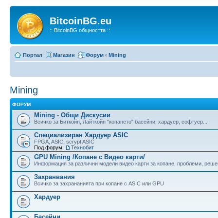
BitcoinBG.eu
:: BitcoinBG общността ::
Портал
Магазин
Форум
‹
Mining
Mining
ФОРУМ
Mining - Общи Дискусии
Всичко за Биткойн, Лайткойн "копането" басейни, хардуер, софтуер...
Специализиран Хардуер ASIC
FPGA, ASIC, scrypt ASIC
Под форум:
Технобит
GPU Mining /Копане с Видео карти/
Информация за различни модели видео карти за копане, проблеми, реше
Захранвания
Всичко за захрананията при копане с ASIC или GPU
Хардуер
Басейни