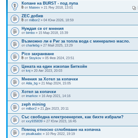
Копане на BURST - под лупа
от
Mateev
» 21 Яну 2018, 13:01
ZEC добив
от
milbor2
» 04 Юни 2026, 18:59
Нуждая се от мнения
от
bimbo
» 15 Мар 2018, 15:39
Възможно ли е Риг за топла вода с минерално масло.
от
charliebg
» 27 Май 2025, 13:29
Pico захранване
от
Stoykov
» 05 Фев 2024, 23:51
Цената на един изкопан Биткойн
от
knj
» 20 Авг 2023, 20:03
Мнения за Хотел за копачки
от
Atila_bg
» 21 Мар 2024, 15:05
Хотел за копачки
от
imarkov
» 16 Апр 2021, 14:16
zeph mining
от
milbor2
» 21 Дек 2023, 20:11
Със свободна електроенергия, как бихте избрали?
от
xxy935839
» 27 Юли 2023, 16:45
Помощ относно сглобяване на копачка
от
pisalkaabc
» 10 Яну 2022, 19:19