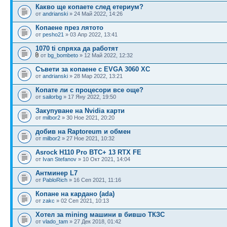
Какво ще копаете след етериум?
от
andrianski
» 24 Май 2022, 14:26
Копаене през лятото
от
pesho21
» 03 Апр 2022, 13:41
1070 ti спряха да работят
от
bg_bombeto
» 12 Май 2022, 12:32
Съвети за копаене с EVGA 3060 XC
от
andrianski
» 28 Мар 2022, 13:21
Копате ли с процесори все още?
от
sailorbg
» 17 Яну 2022, 19:50
Закупуване на Nvidia карти
от
milbor2
» 30 Ное 2021, 20:20
добив на Raptoreum и обмен
от
milbor2
» 27 Ное 2021, 10:32
Asrock H110 Pro BTC+ 13 RTX FE
от
Ivan Stefanov
» 10 Окт 2021, 14:04
Антминер L7
от
PabloRich
» 16 Сеп 2021, 11:16
Копане на кардано (ada)
от
zakc
» 02 Сеп 2021, 10:13
Хотел за mining машини в бившо ТКЗС
от
vlado_tam
» 27 Дек 2018, 01:42