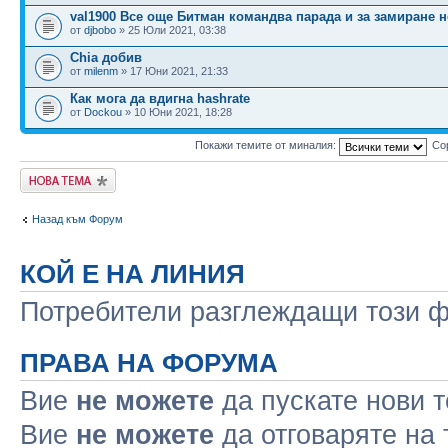
val1900 Все още Битман командва парада и за замиране н
от
djbobo
» 25 Юли 2021, 03:38
Chia добив
от
milenm
» 17 Юни 2021, 21:33
Как мога да вдигна hashrate
от
Dockou
» 10 Юни 2021, 18:28
Покажи темите от миналия:
Со
Публикувай нова
тема
Назад към Форум
КОЙ Е НА ЛИНИЯ
Потребители разглеждащи този фо
ПРАВА НА ФОРУМА
Вие
не можете
да пускате нови 
Вие
не можете
да отговаряте на