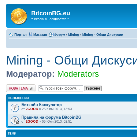
BitcoinBG.eu
:: BitcoinBG общността ::
Портал
Магазин
Форум
‹
Mining
‹
Mining - Общи Дискусии
Mining - Общи Дискус
Модератор:
Moderators
Публикувай нова
тема
СЪОБЩЕНИЯ
Биткойн Калкулатор
от
2GOOD
» 25 Юли 2013, 13:53
Правила на форума BitcoinBG
от
2GOOD
» 05 Юни 2013, 02:51
ТЕМИ