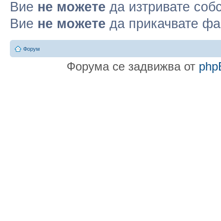
Вие
не можете
да изтривате соб
Вие
не можете
да прикачвате ф
Форум
Форума се задвижва от
php