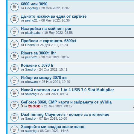
6800 или 3090
от
Gogofog
» 28 Фев 2022, 15:07
Дъното изключва една от картите
от
pesho21
» 08 Яну 2022, 16:36
Настройка на майнинг риг
от
pisalkaabc
» 19 Яну 2022, 08:58
Проблем с картината. 6800xt
от
Dockou
» 24 Дек 2021, 13:24
Risers за 3060ti lhr
от
pesho21
» 30 Окт 2021, 18:32
Копаене с 3070 ti
от
Sandro
» 24 Окт 2021, 15:41
Избор из между 3070-ки
от
eliteware
» 25 Ное 2021, 19:40
Някой ползвал ли е 1 to 4 USB 3.0 Slot Multiplier
от
sailorbg
» 27 Окт 2021, 09:54
GeForce 3060, CMP карти и забраната от nVidia
от
2GOOD
» 21 Фев 2021, 00:12
Dual mining Claymore's - копане за отопление
от
Sandro
» 07 Дек 2019, 10:00
Хашрейта ми спадна значително,
от
sailorbg
» 06 Сеп 2021, 14:48