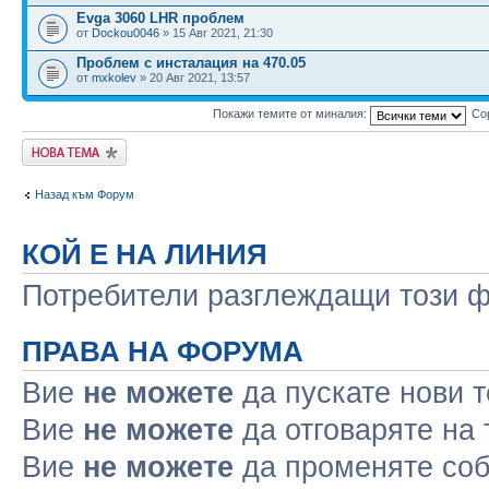
Evga 3060 LHR проблем
от
Dockou0046
» 15 Авг 2021, 21:30
Проблем с инсталация на 470.05
от
mxkolev
» 20 Авг 2021, 13:57
Покажи темите от миналия:
Со
Публикувай нова
тема
Назад към Форум
КОЙ Е НА ЛИНИЯ
Потребители разглеждащи този фо
ПРАВА НА ФОРУМА
Вие
не можете
да пускате нови 
Вие
не можете
да отговаряте на
Вие
не можете
да променяте соб