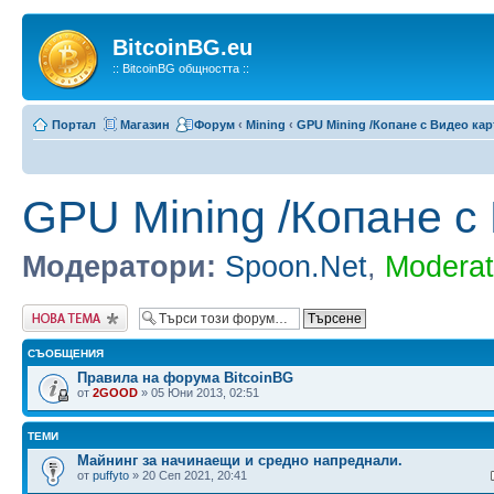
BitcoinBG.eu
:: BitcoinBG общността ::
Портал
Магазин
Форум
‹
Mining
‹
GPU Mining /Копане с Видео кар
GPU Mining /Копане с 
Модератори:
Spoon.Net
,
Moderat
Публикувай нова
тема
СЪОБЩЕНИЯ
Правила на форума BitcoinBG
от
2GOOD
» 05 Юни 2013, 02:51
ТЕМИ
Майнинг за начинаещи и средно напреднали.
от
puffyto
» 20 Сеп 2021, 20:41