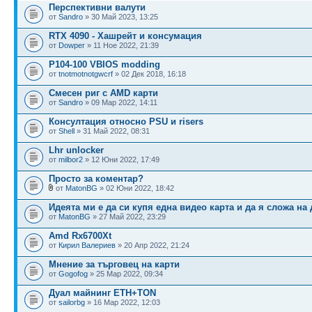
Перспективни валути
от
Sandro
» 30 Май 2023, 13:25
RTX 4090 - Хашрейт и консумация
от
Dowper
» 11 Ное 2022, 21:39
P104-100 VBIOS modding
от
tnotmotnotgwcrf
» 02 Дек 2018, 16:18
Смесен риг с AMD карти
от
Sandro
» 09 Мар 2022, 14:11
Консултация относно PSU и risers
от
Shell
» 31 Май 2022, 08:31
Lhr unlocker
от
milbor2
» 12 Юни 2022, 17:49
Просто за коментар?
от
MatonBG
» 02 Юни 2022, 18:42
Идеята ми е да си купя една видео карта и да я сложа на
от
MatonBG
» 27 Май 2022, 23:29
Amd Rx6700Xt
от
Кирил Валериев
» 20 Апр 2022, 21:24
Мнение за търговец на карти
от
Gogofog
» 25 Мар 2022, 09:34
Дуал майнинг ETH+TON
от
sailorbg
» 16 Мар 2022, 12:03