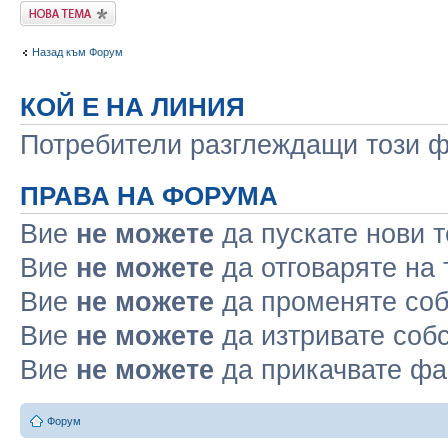
Публикувай нова
тема
Назад към Форум
КОЙ Е НА ЛИНИЯ
Потребители разглеждащи този фо
ПРАВА НА ФОРУМА
Вие
не можете
да пускате нови 
Вие
не можете
да отговаряте на
Вие
не можете
да променяте соб
Вие
не можете
да изтривате соб
Вие
не можете
да прикачвате ф
Форум