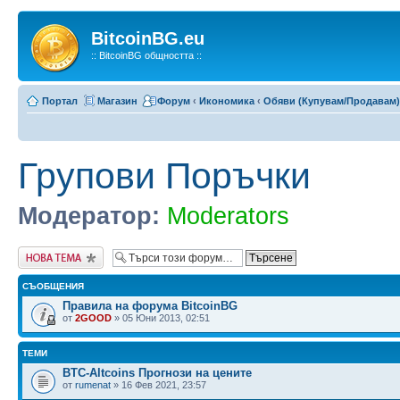
BitcoinBG.eu
:: BitcoinBG общността ::
Портал
Магазин
Форум
‹
Икономика
‹
Обяви (Купувам/Продавам)
Групови Поръчки
Модератор:
Moderators
Публикувай нова
тема
СЪОБЩЕНИЯ
Правила на форума BitcoinBG
от
2GOOD
» 05 Юни 2013, 02:51
ТЕМИ
BTC-Altcoins Прогнози на цените
от
rumenat
» 16 Фев 2021, 23:57