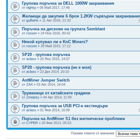
Групова поръчка за DELL 1000W захранвания
от
nightyj
» 06 Май 2017, 17:46
Желаещи да закупим 6 броя 1.2KW сървърни захранвани
от
guBaHe
» 11 Авг 2016, 21:33
Поръчка на дискове на групата Semblant
от
rossen
» 24 Ное 2016, 00:42
Някой купувал ли е KnC Miners?
от
rossen
» 28 Май 2015, 17:12
SP20 - групова поръчка
от
aclass
» 20 Яну 2015, 14:07
SP20 - групова поръчка (не е моя)
от
aclass
» 23 Дек 2014, 20:10
AntMiner Jumper Switch
от
ZAX
» 03 Авг 2014, 16:04
Труженици от китайските градини
от
Zmejsky
» 04 Авг 2014, 11:09
Групова поръчка за USB PCI-e екстендъри
от
aclass
» 01 Фев 2014, 16:09
Поръчка на AntMiner S1 без митнически проблеми
от
CYPER
» 20 Фев 2014, 05:53
Покажи темите от миналия: