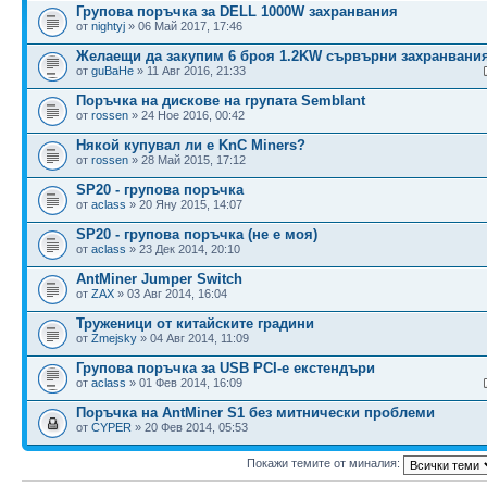
Групова поръчка за DELL 1000W захранвания
от
nightyj
» 06 Май 2017, 17:46
Желаещи да закупим 6 броя 1.2KW сървърни захранвани
от
guBaHe
» 11 Авг 2016, 21:33
Поръчка на дискове на групата Semblant
от
rossen
» 24 Ное 2016, 00:42
Някой купувал ли е KnC Miners?
от
rossen
» 28 Май 2015, 17:12
SP20 - групова поръчка
от
aclass
» 20 Яну 2015, 14:07
SP20 - групова поръчка (не е моя)
от
aclass
» 23 Дек 2014, 20:10
AntMiner Jumper Switch
от
ZAX
» 03 Авг 2014, 16:04
Труженици от китайските градини
от
Zmejsky
» 04 Авг 2014, 11:09
Групова поръчка за USB PCI-e екстендъри
от
aclass
» 01 Фев 2014, 16:09
Поръчка на AntMiner S1 без митнически проблеми
от
CYPER
» 20 Фев 2014, 05:53
Покажи темите от миналия: