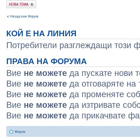
Публикувай нова
тема
Назад към Форум
КОЙ Е НА ЛИНИЯ
Потребители разглеждащи този фо
ПРАВА НА ФОРУМА
Вие
не можете
да пускате нови 
Вие
не можете
да отговаряте на
Вие
не можете
да променяте соб
Вие
не можете
да изтривате соб
Вие
не можете
да прикачвате ф
Форум