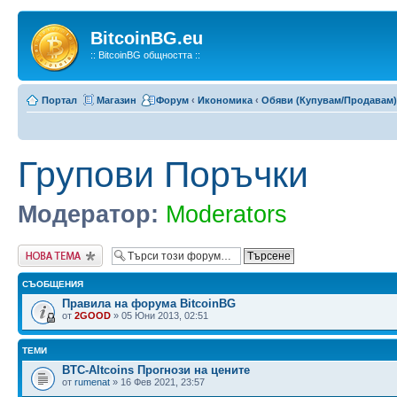
BitcoinBG.eu
:: BitcoinBG общността ::
Портал
Магазин
Форум
‹
Икономика
‹
Обяви (Купувам/Продавам)
Групови Поръчки
Модератор:
Moderators
Публикувай нова
тема
СЪОБЩЕНИЯ
Правила на форума BitcoinBG
от
2GOOD
» 05 Юни 2013, 02:51
ТЕМИ
BTC-Altcoins Прогнози на цените
от
rumenat
» 16 Фев 2021, 23:57