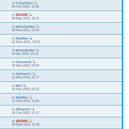
от
CrazySharo
06 Ное 2022, 11:26
от
2GOOD
04 Мар 2022, 16:11
от
jamesdavidso
08 Фев 2022, 21:54
от
MadMan
21 Юни 2021, 10:15
от
jamesdavidso
09 Авг 2020, 21:32
от
futureworld
22 Фев 2020, 00:05
от
DelchevCo
12 Фев 2020, 22:17
от
laik2
18 Яну 2020, 00:22
от
MadMan
0
21 Ное 2019, 13:50
от
Silvianorth
18 Сеп 2019, 12:27
от
2GOOD
09 Май 2019, 15:45