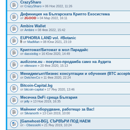
CrazySharo
от
CrazySharo
» 06 Ное 2022, 11:26
Дефиниция на Българската Крипто Екосистема
от
2GOOD
» 04 Мар 2022, 16:11
Ambire Wallet
от
Ambire
» 08 Фев 2022, 15:42
EUPHORIA LAND vol. #Botanic
от
MadMan
» 08 Юни 2021, 23:19
Криптомат/Битомат в мол Парадайс
от
dassistbg
» 16 Юли 2020, 14:49
audizone.eu - покупко-продажба само на Аудита
от
eliteware
» 20 Фев 2020, 15:13
Мениджмънт/бизнес консултации и обучения (BTC accept
от
DelchevCo
» 11 Фев 2020, 22:24
Bitcoin-Capital.bg
от
bitcoin-capital
» 17 Яну 2020, 13:46
Месечна DeFi среща България
от
jelly
» 13 Ное 2019, 16:35
Майнинг оборудване, работещо за Вас!
от
Silvianorth
» 13 Сеп 2019, 10:00
[Gamehost-BG], СЪРВЪРИ ПОД НАЕМ
от
- ObessioN
» 21 Яну 2019, 10:24