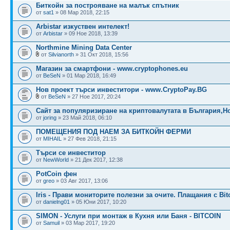
Биткойн за построяване на малък спътник
от
sat1
» 08 Мар 2018, 22:15
Arbistar изкуствен интелект!
от
Arbistar
» 09 Ное 2018, 13:39
Northmine Mining Data Center
от
Silvianorth
» 31 Окт 2018, 15:56
Магазин за смартфони - www.cryptophones.eu
от
BeSeN
» 01 Мар 2018, 16:49
Нов проект търси инвеститори - www.CryptoPay.BG
от
BeSeN
» 27 Ное 2017, 20:24
Сайт за популяризиране на криптовалутата в България,Н
от
joring
» 23 Май 2018, 06:10
ПОМЕЩЕНИЯ ПОД НАЕМ ЗА БИТКОЙН ФЕРМИ
от
MIHAIL
» 27 Фев 2018, 21:15
Търси се инвеститор
от
NewWorld
» 21 Дек 2017, 12:38
PotCoin фен
от
greo
» 03 Авг 2017, 13:06
Iris - Прави мониторите полезни за очите. Плащания с Bit
от
danielng01
» 05 Юни 2017, 10:20
SIMON - Услуги при монтаж в Кухня или Баня - BITCOIN
от
Samuil
» 03 Мар 2017, 19:20