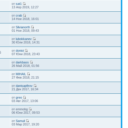
от
sat1
13 Апр 2019, 12:27
от
crab
8
14 Ное 2018, 16:01
от
Silvianorth
01 Ное 2018, 09:43
от
lubokkanev
30 Юли 2018, 14:31
от
donioi
6
07 Юни 2018, 23:43
от
darkbass
26 Май 2018, 01:56
от
MIHAIL
27 Фев 2018, 21:15
от
danisapfirov
9
21 Дек 2017, 16:34
от
greo
03 Авг 2017, 13:06
от emmobg
06 Юни 2017, 09:53
от
Samuil
03 Мар 2017, 19:20