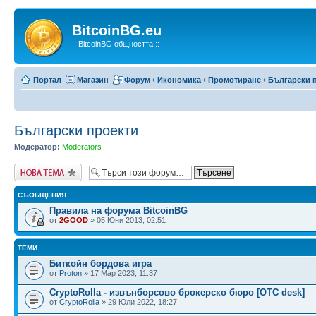
BitcoinBG.eu
:: BitcoinBG общността ::
Портал
Магазин
Форум
‹
Икономика
‹
Промотиране
‹
Български 
Български проекти
Модератор:
Moderators
Публикувай нова
тема
СЪОБЩЕНИЯ
Правила на форума BitcoinBG
от
2GOOD
» 05 Юни 2013, 02:51
ТЕМИ
Биткойн бордова игра
от
Proton
» 17 Мар 2023, 11:37
CryptoRolla - извънборсово брокерско бюро [OTC desk]
от
CryptoRolla
» 29 Юли 2022, 18:27