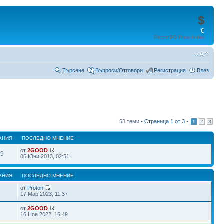
$
€
BitcoinBG Price Index
Търсене
Въпроси/Отговори
Регистрация
Влез
53 теми •
Страница
1
от
3
•
1
2
3
АНИЯ
ПОСЛЕДНО МНЕНИЕ
от
2GOOD
99
05 Юни 2013, 02:51
АНИЯ
ПОСЛЕДНО МНЕНИЕ
от
Proton
17 Мар 2023, 11:37
от
2GOOD
16 Ное 2022, 16:49