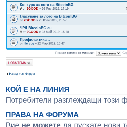
Конкурс за лого на BitcoinBG
от
2GOOD
» 26 Яну 2018, 17:19
Гласуване за лого на BitcoinBG
от
2GOOD
» 23 Юли 2019, 23:57
ЧРД BitcoinBG.eu
от
2GOOD
» 28 Май 2019, 15:48
Профилактика...
от
Herzog
» 22 Мар 2019, 13:47
Покажи темите от миналия:
Со
Публикувай нова
тема
Назад към Форум
КОЙ Е НА ЛИНИЯ
Потребители разглеждащи този фо
ПРАВА НА ФОРУМА
Вие
не можете
да пускате нови 