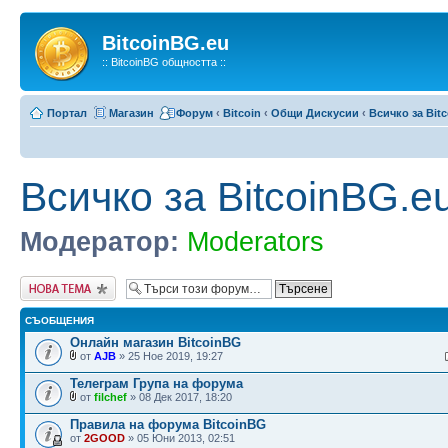
BitcoinBG.eu
:: BitcoinBG общността ::
Портал
Магазин
Форум
‹
Bitcoin
‹
Общи Дискусии
‹
Всичко за Bit
Всичко за BitcoinBG.e
Модератор:
Moderators
Публикувай нова
тема
СЪОБЩЕНИЯ
Онлайн магазин BitcoinBG
от
AJB
» 25 Ное 2019, 19:27
Телеграм Група на форума
от
filchef
» 08 Дек 2017, 18:20
Правила на форума BitcoinBG
от
2GOOD
» 05 Юни 2013, 02:51