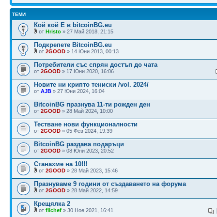
ТЕМИ
Кой кой Е в bitcoinBG.eu
от
Hristo
» 27 Май 2018, 21:15
Подкрепете BitcoinBG.eu
от
2GOOD
» 14 Юни 2013, 00:13
Потребители със спрян достъп до чата
от
2GOOD
» 17 Юни 2020, 16:06
Новите ни крипто тениски /vol. 2024/
от
AJB
» 27 Юни 2024, 16:04
BitcoinBG празнува 11-ти рожден ден
от
2GOOD
» 28 Май 2024, 10:00
Тестване нови функционалности
от
2GOOD
» 05 Фев 2024, 19:39
BitcoinBG раздава подаръци
от
2GOOD
» 08 Юни 2023, 20:52
Станахме на 10!!!
от
2GOOD
» 28 Май 2023, 15:46
Празнуваме 9 години от създаването на форума
от
2GOOD
» 28 Май 2022, 14:59
Крещялка 2
от
filchef
» 30 Ное 2021, 16:41