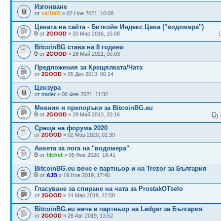
Изгонване
от
val1900
» 02 Ное 2021, 16:08
Цената на сайта - Биткойн Индекс Цена ("водомера")
от
2GOOD
» 20 Мар 2016, 15:08
BitcoinBG става на 8 години
от
2GOOD
» 28 Май 2021, 00:03
Предложения за Крещялката/Чата
от
2GOOD
» 05 Дек 2013, 00:24
Цензура
от
trader
» 06 Фев 2021, 11:32
Мнения и препоръки за BitcoinBG.eu
от
2GOOD
» 28 Май 2013, 20:16
Среща на форума 2020
от
2GOOD
» 02 Мар 2020, 01:39
Анкета за лога на "водомера"
от
filchef
» 05 Фев 2020, 18:41
BitcoinBG.eu вече е партньор и на Trezor за България
от
AJB
» 19 Ное 2019, 17:46
Гласуване за спиране на чата за ProstakOTselo
от
2GOOD
» 14 Мар 2019, 22:58
BitcoinBG.eu вече е партньор на Ledger за България
от
2GOOD
» 26 Авг 2019, 13:52