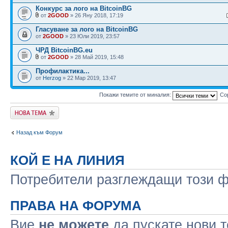
Конкурс за лого на BitcoinBG
от
2GOOD
» 26 Яну 2018, 17:19
Гласуване за лого на BitcoinBG
от
2GOOD
» 23 Юли 2019, 23:57
ЧРД BitcoinBG.eu
от
2GOOD
» 28 Май 2019, 15:48
Профилактика...
от
Herzog
» 22 Мар 2019, 13:47
Покажи темите от миналия:
Со
Публикувай нова
тема
Назад към Форум
КОЙ Е НА ЛИНИЯ
Потребители разглеждащи този фо
ПРАВА НА ФОРУМА
Вие
не можете
да пускате нови 