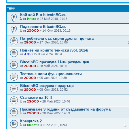
ТЕМИ
Кой кой Е в bitcoinBG.eu
от
Hristo
» 27 Май 2018, 21:15
Подкрепете BitcoinBG.eu
от
2GOOD
» 14 Юни 2013, 00:13
Потребители със спрян достъп до чата
от
2GOOD
» 17 Юни 2020, 16:06
Новите ни крипто тениски /vol. 2024/
от
AJB
» 27 Юни 2024, 16:04
BitcoinBG празнува 11-ти рожден ден
от
2GOOD
» 28 Май 2024, 10:00
Тестване нови функционалности
от
2GOOD
» 05 Фев 2024, 19:39
BitcoinBG раздава подаръци
от
2GOOD
» 08 Юни 2023, 20:52
Станахме на 10!!!
от
2GOOD
» 28 Май 2023, 15:46
Празнуваме 9 години от създаването на форума
от
2GOOD
» 28 Май 2022, 14:59
Крещялка 2
от
filchef
» 30 Ное 2021, 16:41