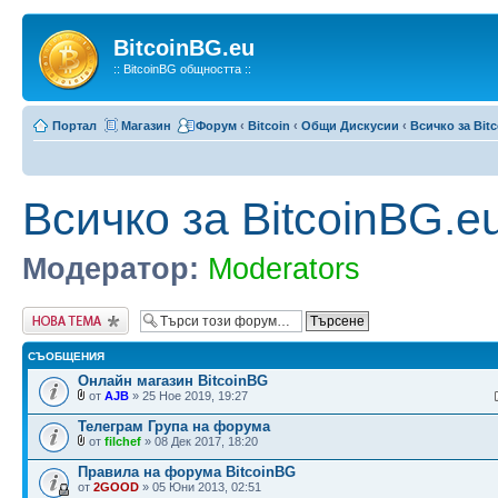
BitcoinBG.eu
:: BitcoinBG общността ::
Портал
Магазин
Форум
‹
Bitcoin
‹
Общи Дискусии
‹
Всичко за Bit
Всичко за BitcoinBG.e
Модератор:
Moderators
Публикувай нова
тема
СЪОБЩЕНИЯ
Онлайн магазин BitcoinBG
от
AJB
» 25 Ное 2019, 19:27
Телеграм Група на форума
от
filchef
» 08 Дек 2017, 18:20
Правила на форума BitcoinBG
от
2GOOD
» 05 Юни 2013, 02:51