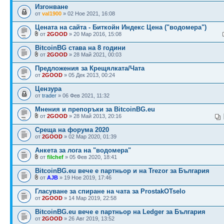
Изгонване
от
val1900
» 02 Ное 2021, 16:08
Цената на сайта - Биткойн Индекс Цена ("водомера")
от
2GOOD
» 20 Мар 2016, 15:08
BitcoinBG става на 8 години
от
2GOOD
» 28 Май 2021, 00:03
Предложения за Крещялката/Чата
от
2GOOD
» 05 Дек 2013, 00:24
Цензура
от
trader
» 06 Фев 2021, 11:32
Мнения и препоръки за BitcoinBG.eu
от
2GOOD
» 28 Май 2013, 20:16
Среща на форума 2020
от
2GOOD
» 02 Мар 2020, 01:39
Анкета за лога на "водомера"
от
filchef
» 05 Фев 2020, 18:41
BitcoinBG.eu вече е партньор и на Trezor за България
от
AJB
» 19 Ное 2019, 17:46
Гласуване за спиране на чата за ProstakOTselo
от
2GOOD
» 14 Мар 2019, 22:58
BitcoinBG.eu вече е партньор на Ledger за България
от
2GOOD
» 26 Авг 2019, 13:52