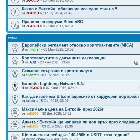
от
2GOOD
» 20 Юни 2015, 00:30
Какво е Биткойн, обяснение все едно съм на 5
от
2GOOD
» 11 Яну 2014, 21:46
Правила на форума BitcoinBG
от
2GOOD
» 05 Юни 2013, 02:51
ТЕМИ
Европейски регламент относно криптоактивите (MiCA)
от
filchef
» 05 Мар 2025, 18:02
Криптовалутите в данъчните декларации
от
AJB
» 23 Яну 2018, 13:49
Скамове свързани с криптовалути
от
filchef
» 28 Яну 2021, 10:05
Биткойн Lightning Network /LN/
от
2GOOD
» 07 Юни 2016, 02:40
Как да извлечем Bitcoin адресите от хардуерен портфейл
от
bruter
» 15 Окт 2018, 03:01
Максимална цена на Биткойн през 2026г
от
val1900
» 30 Дек 2025, 15:32
Анкета : Биткойн ще направи ли нов връх през следващите
от
val1900
» 03 Юли 2026, 12:36
Ще минем ли рейнджа 140-150К в USDT, тази година?
от
brainsick442
» 08 Авг 2025, 16:31