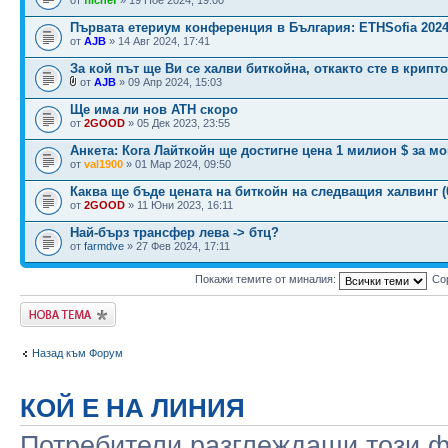
Първата етeриум конференция в България: ETHSofia 202
от
AJB
» 14 Авг 2024, 17:41
За кой път ще Ви се халви биткойна, откакто сте в крипт
от
AJB
» 09 Апр 2024, 15:03
Ще има ли нов ATH скоро
от
2GOOD
» 05 Дек 2023, 23:55
Анкета: Кога Лайткойн ще достигне цена 1 милион $ за мо
от
val1900
» 01 Мар 2024, 09:50
Каква ще бъде цената на биткойн на следващия халвинг (0
от
2GOOD
» 11 Юни 2023, 16:11
Най-бърз трансфер лева -> бтц?
от
farmdve
» 27 Фев 2024, 17:11
Покажи темите от миналия:
Со
Публикувай нова
тема
Назад към Форум
КОЙ Е НА ЛИНИЯ
Потребители разглеждащи този фо