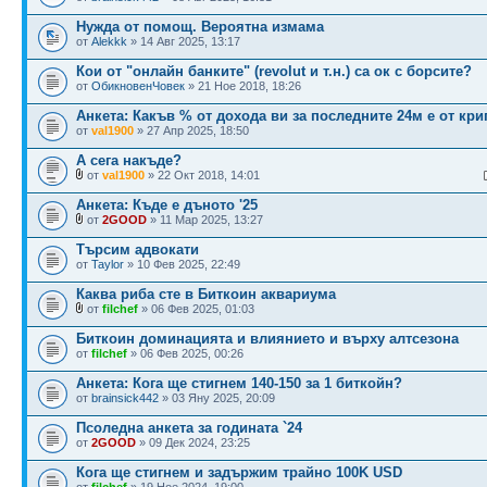
Нужда от помощ. Вероятна измама
от
Alekkk
» 14 Авг 2025, 13:17
Кои от "онлайн банките" (revolut и т.н.) са ок с борсите?
от
ОбикновенЧовек
» 21 Ное 2018, 18:26
Анкета: Какъв % от дохода ви за последните 24м е от кри
от
val1900
» 27 Апр 2025, 18:50
А сега накъде?
от
val1900
» 22 Окт 2018, 14:01
Анкета: Къде е дъното '25
от
2GOOD
» 11 Мар 2025, 13:27
Търсим адвокати
от
Taylor
» 10 Фев 2025, 22:49
Каква риба сте в Биткоин аквариума
от
filchef
» 06 Фев 2025, 01:03
Биткоин доминацията и влиянието и върху алтсезона
от
filchef
» 06 Фев 2025, 00:26
Анкета: Кога ще стигнем 140-150 за 1 биткойн?
от
brainsick442
» 03 Яну 2025, 20:09
Псоледна анкета за годината `24
от
2GOOD
» 09 Дек 2024, 23:25
Кога ще стигнем и задържим трайно 100K USD
от
filchef
» 19 Ное 2024, 19:00