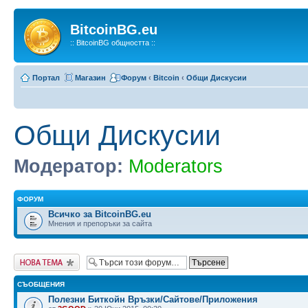
BitcoinBG.eu
:: BitcoinBG общността ::
Портал
Магазин
Форум
‹
Bitcoin
‹
Общи Дискусии
Общи Дискусии
Модератор:
Moderators
ФОРУМ
Всичко за BitcoinBG.eu
Мнения и препоръки за сайта
Публикувай нова
тема
СЪОБЩЕНИЯ
Полезни Биткойн Връзки/Сайтове/Приложения