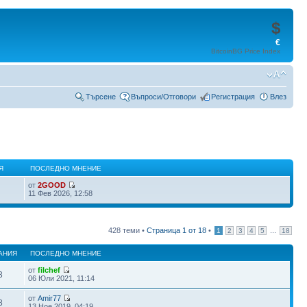
$
€
BitcoinBG Price Index
Търсене
Въпроси/Отговори
Регистрация
Влез
Я
ПОСЛЕДНО МНЕНИЕ
от
2GOOD
11 Фев 2026, 12:58
428 теми •
Страница
1
от
18
•
...
1
2
3
4
5
18
АНИЯ
ПОСЛЕДНО МНЕНИЕ
от
filchef
3
06 Юли 2021, 11:14
от
Amir77
8
13 Ное 2019, 04:19