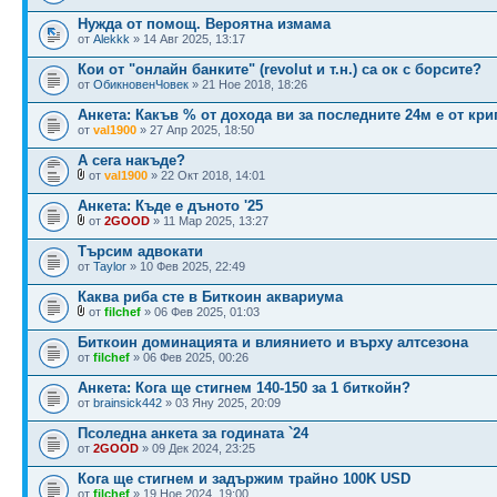
Нужда от помощ. Вероятна измама
от
Alekkk
» 14 Авг 2025, 13:17
Кои от "онлайн банките" (revolut и т.н.) са ок с борсите?
от
ОбикновенЧовек
» 21 Ное 2018, 18:26
Анкета: Какъв % от дохода ви за последните 24м е от кри
от
val1900
» 27 Апр 2025, 18:50
А сега накъде?
от
val1900
» 22 Окт 2018, 14:01
Анкета: Къде е дъното '25
от
2GOOD
» 11 Мар 2025, 13:27
Търсим адвокати
от
Taylor
» 10 Фев 2025, 22:49
Каква риба сте в Биткоин аквариума
от
filchef
» 06 Фев 2025, 01:03
Биткоин доминацията и влиянието и върху алтсезона
от
filchef
» 06 Фев 2025, 00:26
Анкета: Кога ще стигнем 140-150 за 1 биткойн?
от
brainsick442
» 03 Яну 2025, 20:09
Псоледна анкета за годината `24
от
2GOOD
» 09 Дек 2024, 23:25
Кога ще стигнем и задържим трайно 100K USD
от
filchef
» 19 Ное 2024, 19:00