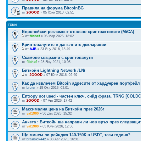
Правила на форума BitcoinBG
от
2GOOD
» 05 Юни 2013, 02:51
ТЕМИ
Европейски регламент относно криптоактивите (MiCA)
от
filchef
» 05 Мар 2025, 18:02
Криптовалутите в данъчните декларации
от
AJB
» 23 Яну 2018, 13:49
Скамове свързани с криптовалути
от
filchef
» 28 Яну 2021, 10:05
Биткойн Lightning Network /LN/
от
2GOOD
» 07 Юни 2016, 02:40
Как да извлечем Bitcoin адресите от хардуерен портфейл
от
bruter
» 15 Окт 2018, 03:01
Entropy not used - частен ключ, сийд фраза, TRNG [COLD
от
2GOOD
» 07 Авг 2026, 17:42
Максимална цена на Биткойн през 2026г
от
val1900
» 30 Дек 2025, 15:32
Анкета : Биткойн ще направи ли нов връх през следващите
от
val1900
» 03 Юли 2026, 12:36
Ще минем ли рейнджа 140-150К в USDT, тази година?
от
brainsick442
» 08 Авг 2025, 16:31