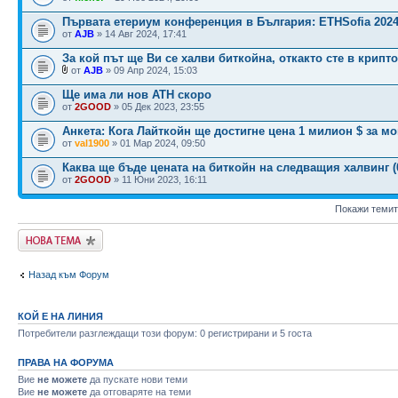
Първата етeриум конференция в България: ETHSofia 202
от
AJB
» 14 Авг 2024, 17:41
За кой път ще Ви се халви биткойна, откакто сте в крипт
от
AJB
» 09 Апр 2024, 15:03
Ще има ли нов ATH скоро
от
2GOOD
» 05 Дек 2023, 23:55
Анкета: Кога Лайткойн ще достигне цена 1 милион $ за мо
от
val1900
» 01 Мар 2024, 09:50
Каква ще бъде цената на биткойн на следващия халвинг (0
от
2GOOD
» 11 Юни 2023, 16:11
Покажи темит
Публикувай нова
тема
Назад към Форум
КОЙ Е НА ЛИНИЯ
Потребители разглеждащи този форум: 0 регистрирани и 5 госта
ПРАВА НА ФОРУМА
Вие
не можете
да пускате нови теми
Вие
не можете
да отговаряте на теми