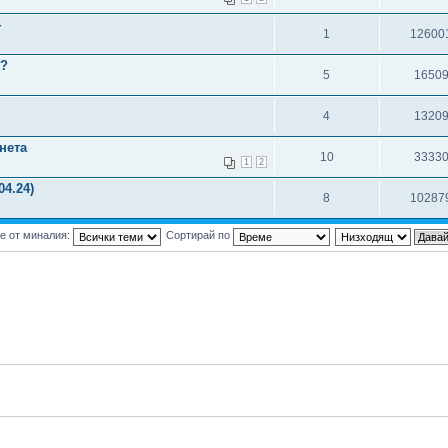
4
1
12600
о?
5
1650
4
1320
нета
10
3333
1
2
4.24)
8
10287
е от миналия:
Сортирай по