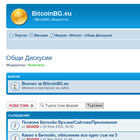
BitcoinBG.eu
:: BitcoinBG общността ::
Портал
Магазин
Форум
‹
Bitcoin
‹
Общи Дискусии
Общи Дискусии
Модератор:
Moderators
ФОРУМ
Всичко за BitcoinBG.eu
Мнения и препоръки за сайта
Публикувай нова
тема
СЪОБЩЕНИЯ
Полезни Биткойн Връзки/Сайтове/Приложения
от
2GOOD
» 20 Юни 2015, 00:30
Какво е Биткойн, обяснение все едно съм на 5
от
2GOOD
» 11 Яну 2014, 21:46