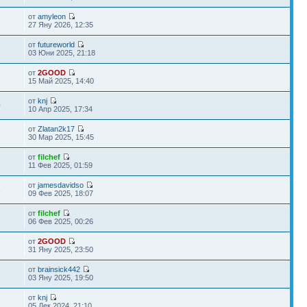
от
amyleon
7
27 Яну 2026, 12:35
от
futureworld
7
03 Юни 2025, 21:18
от
2GOOD
15 Май 2025, 14:40
от
knj
0
10 Апр 2025, 17:34
от
Zlatan2k17
3
30 Мар 2025, 15:45
от
filchef
6
11 Фев 2025, 01:59
от
jamesdavidso
8
09 Фев 2025, 18:07
от
filchef
2
06 Фев 2025, 00:26
от
2GOOD
5
31 Яну 2025, 23:50
от
brainsick442
2
03 Яну 2025, 19:50
от
knj
7
05 Дек 2024, 21:10