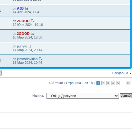
от
AJB
1
14 Авг 2024, 17:41
от
2GOOD
9
12 Юни 2024, 19:16
от
2GOOD
9
18 Мар 2024, 12:30
от
puffyto
0
14 Мар 2024, 20:14
от
jamesdavidso
9
13 Мар 2024, 10:46
Следваща
428 теми •
Страница
1
от
18
•
...
1
2
3
4
5
18
Иди на: