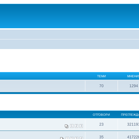
ТЕМИ
МНЕНИ
70
1294
ОТГОВОРИ
ПРЕГЛЕЖД
23
32119
1
2
3
35
41722
1
2
3
4