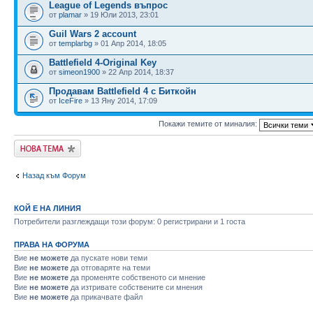
League of Legends въпрос
от
plamar
» 19 Юли 2013, 23:01
Guil Wars 2 account
от
templarbg
» 01 Апр 2014, 18:05
Battlefield 4-Original Key
от
simeon1900
» 22 Апр 2014, 18:37
Продавам Battlefield 4 с Биткойн
от
IceFire
» 13 Яну 2014, 17:09
Покажи темите от миналия:
Публикувай нова
тема
Назад към Форум
КОЙ Е НА ЛИНИЯ
Потребители разглеждащи този форум: 0 регистрирани и 1 госта
ПРАВА НА ФОРУМА
Вие
не можете
да пускате нови теми
Вие
не можете
да отговаряте на теми
Вие
не можете
да променяте собственото си мнение
Вие
не можете
да изтривате собствените си мнения
Вие
не можете
да прикачвате файл