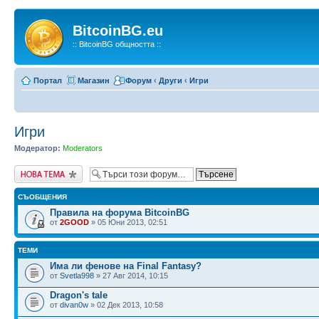
BitcoinBG.eu
:: BitcoinBG общността ::
Портал
Магазин
Форум
‹
Други
‹
Игри
Игри
Модератор:
Moderators
Публикувай нова
тема
СЪОБЩЕНИЯ
Правила на форума BitcoinBG
от
2GOOD
» 05 Юни 2013, 02:51
ТЕМИ
Има ли фенове на Final Fantasy?
от
Svetla998
» 27 Авг 2014, 10:15
Dragon's tale
от
divan0w
» 02 Дек 2013, 10:58