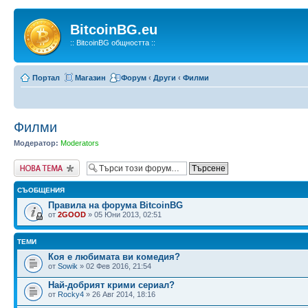
BitcoinBG.eu
:: BitcoinBG общността ::
Портал
Магазин
Форум
‹
Други
‹
Филми
Филми
Модератор:
Moderators
Публикувай нова
тема
СЪОБЩЕНИЯ
Правила на форума BitcoinBG
от
2GOOD
» 05 Юни 2013, 02:51
ТЕМИ
Коя е любимата ви комедия?
от
Sowik
» 02 Фев 2016, 21:54
Най-добрият крими сериал?
от
Rocky4
» 26 Авг 2014, 18:16