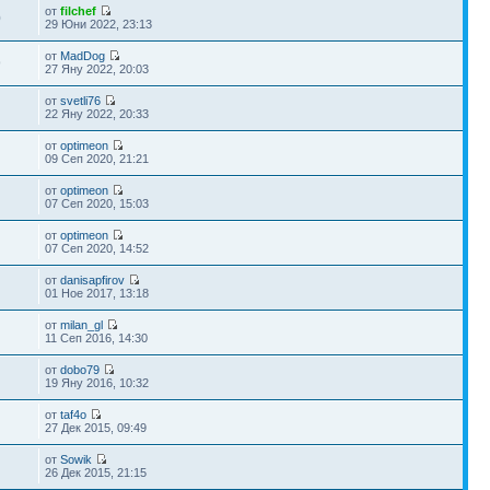
от
filchef
0
29 Юни 2022, 23:13
от
MadDog
9
27 Яну 2022, 20:03
от
svetli76
22 Яну 2022, 20:33
от
optimeon
09 Сеп 2020, 21:21
от
optimeon
07 Сеп 2020, 15:03
от
optimeon
07 Сеп 2020, 14:52
от
danisapfirov
01 Ное 2017, 13:18
от
milan_gl
11 Сеп 2016, 14:30
от
dobo79
19 Яну 2016, 10:32
от
taf4o
27 Дек 2015, 09:49
от
Sowik
26 Дек 2015, 21:15