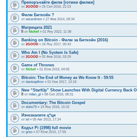
Препоръчайте филм [готини филми]
от
2GOOD
» 25 Сеп 2016, 22:23
Филм Биткойн ?
от
wizardmen
» 27 Фев 2014, 09:34
Матрицата 2021
от
filchef
» 01 Яну 2022, 11:38
Banking on Bitcoin - Филм за Биткойн (2016)
от
2GOOD
» 16 Яну 2017, 00:43
Who Am I (No System Is Safe)
от
2GOOD
» 02 Фев 2016, 03:29
Game of Thrones
от
filchef
» 01 Юли 2019, 04:05
Bitcoin: The End of Money as We Know It - 59:55
от
danisapfirov
» 01 Ное 2017, 13:18
New “StartUp” Show Launches With Digital Currency Back 
от
milan_gl
» 08 Сеп 2016, 08:31
Documentary: The Bitcoin Gospel
от
dobo79
» 19 Яну 2016, 10:32
Изчезналите ц*ци
от
tel
» 05 Авг 2013, 17:24
Кодът Pi (1998) full movie
от
greo
» 07 Юли 2015, 17:55