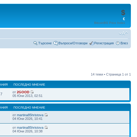
$
€
BitcoinBG Price Index
Търсене
Въпроси/Отговори
Регистрация
Влез
14 теми • Страница
1
от
1
АНИЯ
ПОСЛЕДНО МНЕНИЕ
от
2GOOD
47
05 Юни 2013, 02:51
АНИЯ
ПОСЛЕДНО МНЕНИЕ
от
martina85hristova
04 Юни 2026, 10:41
от
martina85hristova
2
04 Юни 2026, 10:38