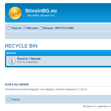
BitcoinBG.eu
:: BitcoinBG общността ::
Портал
Магазин
Форум
‹
RECYCLE BIN
RECYCLE BIN
ФОРУМ
Кошче / Архив
Ето го и боклука
КОЙ Е НА ЛИНИЯ
Потребители разглеждащи този форум: 0 регистрирани и 1 госта
Форум
Форума се задвижва о