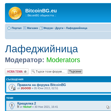
BitcoinBG.eu
:: BitcoinBG общността ::
Портал
Магазин
Форум
‹
Други
‹
Лафеджийница
Лафеджийница
Модератор:
Moderators
Публикувай нова
тема
СЪОБЩЕНИЯ
Правила на форума BitcoinBG
от
2GOOD
» 05 Юни 2013, 02:51
ТЕМИ
Крещялка 2
от
filchef
» 30 Ное 2021, 16:41