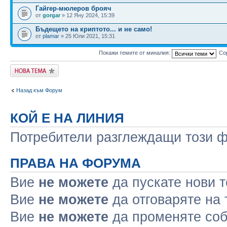
Гайгер-мюлеров брояч
от
gorgar
» 12 Яну 2024, 15:39
Бъдещето на криптото... и не само!
от
plamar
» 25 Юли 2021, 15:31
Покажи темите от миналия:
Со
Публикувай нова
тема
Назад към Форум
КОЙ Е НА ЛИНИЯ
Потребители разглеждащи този фо
ПРАВА НА ФОРУМА
Вие
не можете
да пускате нови 
Вие
не можете
да отговаряте на
Вие
не можете
да променяте соб