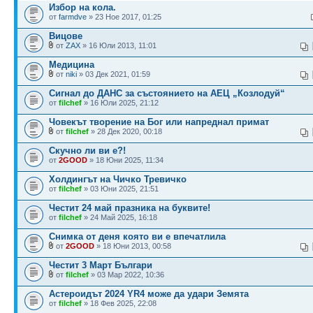
Избор на кола.
от
farmdve
» 23 Ное 2017, 01:25
Вицове
от
ZAX
» 16 Юли 2013, 11:01
Медицина
от
niki
» 03 Дек 2021, 01:59
Сигнал до ДАНС за състоянието на АЕЦ „Козлодуй“
от
filchef
» 16 Юли 2025, 21:12
Човекът творение на Бог или напреднал примат
от
filchef
» 28 Дек 2020, 00:18
Скучно ли ви е?!
от
2GOOD
» 18 Юни 2025, 11:34
Холдингът на Чичко Тревичко
от
filchef
» 03 Юни 2025, 21:51
Честит 24 май празника на буквите!
от
filchef
» 24 Май 2025, 16:18
Снимка от деня която ви е впечатлила
от
2GOOD
» 18 Юни 2013, 00:58
Честит 3 Март Българи
от
filchef
» 03 Мар 2022, 10:36
Астероидът 2024 YR4 може да удари Земята
от
filchef
» 18 Фев 2025, 22:08