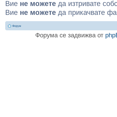
Вие
не можете
да изтривате соб
Вие
не можете
да прикачвате ф
Форум
Форума се задвижва от
php