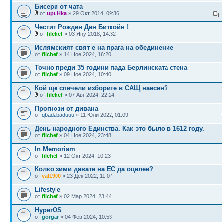
Бисери от чата
от
upuHka
» 29 Окт 2014, 09:36
Честит Рожден Ден Биткойн !
от
filchef
» 03 Яну 2018, 14:32
Ислямският свят е на прага на обединение
от
filchef
» 14 Ное 2024, 16:20
Точно преди 35 години пада Берлинската стена
от
filchef
» 09 Ное 2024, 10:40
Кой ще спечели изборите в САЩ наесен?
от
filchef
» 07 Авг 2024, 22:24
Прогнози от дивана
от
qbadabaduuu
» 11 Юли 2022, 01:09
День народного Единства. Как это было в 1612 году.
от
filchef
» 04 Ное 2024, 23:48
In Memoriam
от
filchef
» 12 Окт 2024, 10:23
Колко зими давате на ЕС да оцелее?
от
val1900
» 23 Дек 2022, 11:07
Lifestyle
от
filchef
» 02 Мар 2024, 23:44
HyperOS
от
gorgar
» 04 Фев 2024, 10:53