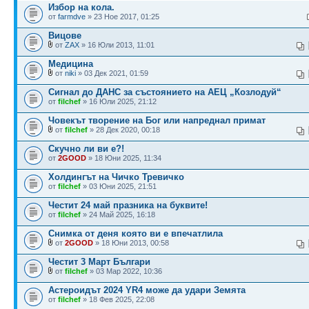
Избор на кола.
от
farmdve
» 23 Ное 2017, 01:25
Вицове
от
ZAX
» 16 Юли 2013, 11:01
Медицина
от
niki
» 03 Дек 2021, 01:59
Сигнал до ДАНС за състоянието на АЕЦ „Козлодуй“
от
filchef
» 16 Юли 2025, 21:12
Човекът творение на Бог или напреднал примат
от
filchef
» 28 Дек 2020, 00:18
Скучно ли ви е?!
от
2GOOD
» 18 Юни 2025, 11:34
Холдингът на Чичко Тревичко
от
filchef
» 03 Юни 2025, 21:51
Честит 24 май празника на буквите!
от
filchef
» 24 Май 2025, 16:18
Снимка от деня която ви е впечатлила
от
2GOOD
» 18 Юни 2013, 00:58
Честит 3 Март Българи
от
filchef
» 03 Мар 2022, 10:36
Астероидът 2024 YR4 може да удари Земята
от
filchef
» 18 Фев 2025, 22:08