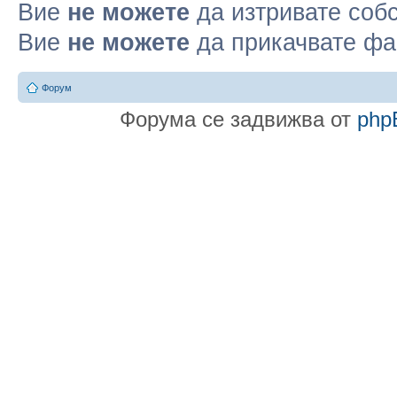
Вие
не можете
да изтривате соб
Вие
не можете
да прикачвате ф
Форум
Форума се задвижва от
php