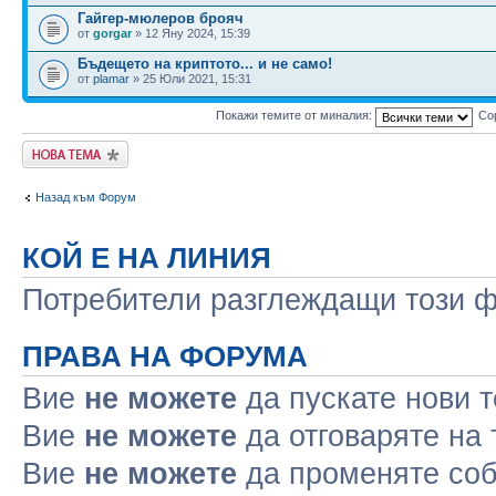
Гайгер-мюлеров брояч
от
gorgar
» 12 Яну 2024, 15:39
Бъдещето на криптото... и не само!
от
plamar
» 25 Юли 2021, 15:31
Покажи темите от миналия:
Со
Публикувай нова
тема
Назад към Форум
КОЙ Е НА ЛИНИЯ
Потребители разглеждащи този 
ПРАВА НА ФОРУМА
Вие
не можете
да пускате нови 
Вие
не можете
да отговаряте на
Вие
не можете
да променяте соб