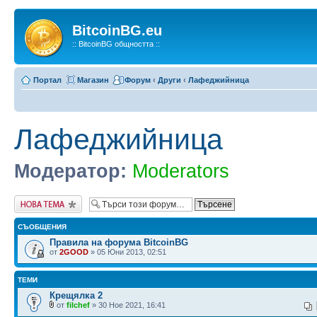
BitcoinBG.eu
:: BitcoinBG общността ::
Портал
Магазин
Форум
‹
Други
‹
Лафеджийница
Лафеджийница
Модератор:
Moderators
Публикувай нова
тема
СЪОБЩЕНИЯ
Правила на форума BitcoinBG
от
2GOOD
» 05 Юни 2013, 02:51
ТЕМИ
Крещялка 2
от
filchef
» 30 Ное 2021, 16:41