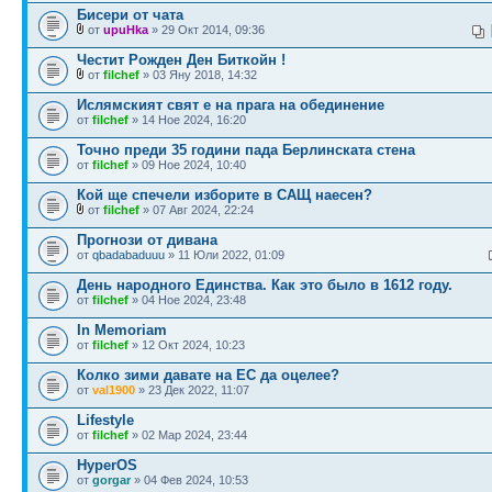
Бисери от чата
от
upuHka
» 29 Окт 2014, 09:36
Честит Рожден Ден Биткойн !
от
filchef
» 03 Яну 2018, 14:32
Ислямският свят е на прага на обединение
от
filchef
» 14 Ное 2024, 16:20
Точно преди 35 години пада Берлинската стена
от
filchef
» 09 Ное 2024, 10:40
Кой ще спечели изборите в САЩ наесен?
от
filchef
» 07 Авг 2024, 22:24
Прогнози от дивана
от
qbadabaduuu
» 11 Юли 2022, 01:09
День народного Единства. Как это было в 1612 году.
от
filchef
» 04 Ное 2024, 23:48
In Memoriam
от
filchef
» 12 Окт 2024, 10:23
Колко зими давате на ЕС да оцелее?
от
val1900
» 23 Дек 2022, 11:07
Lifestyle
от
filchef
» 02 Мар 2024, 23:44
HyperOS
от
gorgar
» 04 Фев 2024, 10:53