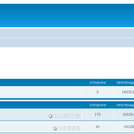
ОТГОВОРИ
ПРЕГЛЕЖД
0
18035
ОТГОВОРИ
ПРЕГЛЕЖД
175
32635
...
1
16
17
18
41
2410
1
2
3
4
5