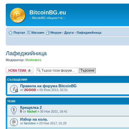
BitcoinBG.eu
:: BitcoinBG общността ::
Портал
Магазин
Форум
‹
Други
‹
Лафеджийница
Лафеджийница
Модератор:
Moderators
Публикувай нова
тема
СЪОБЩЕНИЯ
Правила на форума BitcoinBG
от
2GOOD
» 05 Юни 2013, 02:51
ТЕМИ
Крещялка 2
от
filchef
» 30 Ное 2021, 16:41
Избор на кола.
от
farmdve
» 23 Ное 2017, 01:25