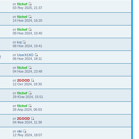
от
filchef
03 Яну 2025, 21:37
от
filchef
14 Ное 2024, 16:20
от
filchef
09 Ное 2024, 10:40
от
knj
4
08 Ное 2024, 19:41
от
UserX1XO
2
06 Ное 2024, 18:11
от
filchef
04 Ное 2024, 23:48
от
2GOOD
9
12 Окт 2024, 18:30
от
filchef
5
29 Юли 2024, 15:51
от
filchef
8
26 Апр 2024, 06:03
от
2GOOD
04 Фев 2024, 11:38
от
niki
12 Яну 2024, 18:07