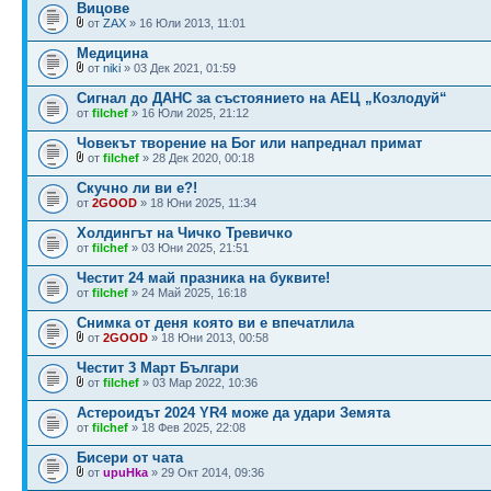
Вицове
от
ZAX
» 16 Юли 2013, 11:01
Медицина
от
niki
» 03 Дек 2021, 01:59
Сигнал до ДАНС за състоянието на АЕЦ „Козлодуй“
от
filchef
» 16 Юли 2025, 21:12
Човекът творение на Бог или напреднал примат
от
filchef
» 28 Дек 2020, 00:18
Скучно ли ви е?!
от
2GOOD
» 18 Юни 2025, 11:34
Холдингът на Чичко Тревичко
от
filchef
» 03 Юни 2025, 21:51
Честит 24 май празника на буквите!
от
filchef
» 24 Май 2025, 16:18
Снимка от деня която ви е впечатлила
от
2GOOD
» 18 Юни 2013, 00:58
Честит 3 Март Българи
от
filchef
» 03 Мар 2022, 10:36
Астероидът 2024 YR4 може да удари Земята
от
filchef
» 18 Фев 2025, 22:08
Бисери от чата
от
upuHka
» 29 Окт 2014, 09:36