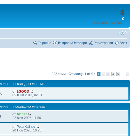
$
€
BitcoinBG Price Index
Търсене
Въпроси/Отговори
Регистрация
Влез
222 теми •
Страница
1
от
9
•
...
1
2
3
4
5
9
АНИЯ
ПОСЛЕДНО МНЕНИЕ
от
2GOOD
16
05 Юни 2013, 02:51
АНИЯ
ПОСЛЕДНО МНЕНИЕ
от
filchef
4
22 Фев 2026, 11:50
от
PetarKalinov
6
20 Ное 2025, 10:23