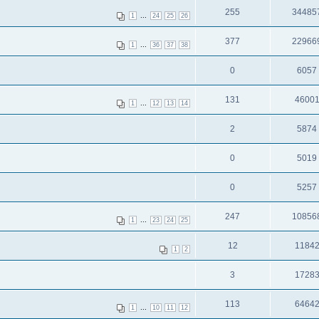
255
34485
...
1
24
25
26
377
22966
...
1
36
37
38
0
6057
131
4600
...
1
12
13
14
2
5874
0
5019
0
5257
247
10856
...
1
23
24
25
12
1184
1
2
3
1728
113
6464
...
1
10
11
12