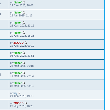
от
filchef
7
22 Сеп 2025, 18:06
от
filchef
9
23 Авг 2025, 11:13
от
filchef
16 Юли 2025, 21:12
от
filchef
1
20 Юни 2025, 18:25
от
2GOOD
19 Юни 2025, 00:10
от
filchef
03 Юни 2025, 21:51
от
filchef
24 Май 2025, 16:18
от
filchef
8
14 Мар 2025, 22:53
от
filchef
2
03 Мар 2025, 13:24
от
knj
3
21 Фев 2025, 19:13
от
2GOOD
2
27 Яну 2025, 16:29