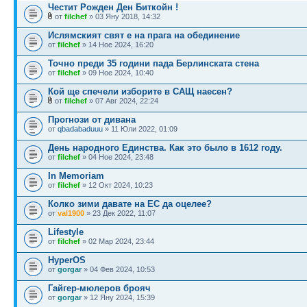
Честит Рожден Ден Биткойн !
от
filchef
» 03 Яну 2018, 14:32
Ислямският свят е на прага на обединение
от
filchef
» 14 Ное 2024, 16:20
Точно преди 35 години пада Берлинската стена
от
filchef
» 09 Ное 2024, 10:40
Кой ще спечели изборите в САЩ наесен?
от
filchef
» 07 Авг 2024, 22:24
Прогнози от дивана
от
qbadabaduuu
» 11 Юли 2022, 01:09
День народного Единства. Как это было в 1612 году.
от
filchef
» 04 Ное 2024, 23:48
In Memoriam
от
filchef
» 12 Окт 2024, 10:23
Колко зими давате на ЕС да оцелее?
от
val1900
» 23 Дек 2022, 11:07
Lifestyle
от
filchef
» 02 Мар 2024, 23:44
HyperOS
от
gorgar
» 04 Фев 2024, 10:53
Гайгер-мюлеров брояч
от
gorgar
» 12 Яну 2024, 15:39