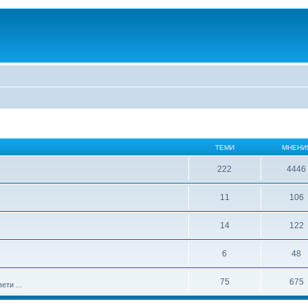
ТЕМИ
МНЕНИ
222
4446
11
106
14
122
6
48
75
675
ти ...