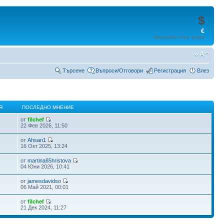
$
€
BitcoinBG Price Index
Търсене
Въпроси/Отговори
Регистрация
Влез
Я
ПОСЛЕДНО МНЕНИЕ
от
filchef
22 Фев 2026, 11:50
от
Ahsan1
16 Окт 2025, 13:24
от
martina85hristova
04 Юни 2026, 10:41
от
jamesdavidso
06 Май 2021, 00:01
от
filchef
21 Дек 2024, 11:27