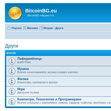
BitcoinBG.eu
:: BitcoinBG общността ::
Портал
Магазин
Форум
‹
Други
Други
ФОРУМ
Лафеджийница
дъра-бъра
Музика
Всичко за меломаните, музика и видео клипове.
Филми
Коментари, препоръки и връзки
Игри
Дискусия за игри
Компютри, Технологии и Програмиране
Всичко свързано с компютрите, новини, хардуер, софтуер, проблеми, съве