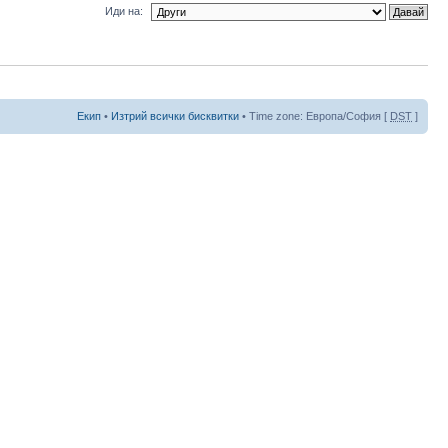
Иди на:
Екип
•
Изтрий всички бисквитки
• Time zone: Европа/София [
DST
]