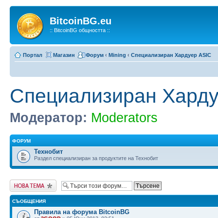
BitcoinBG.eu
:: BitcoinBG общността ::
Портал
Магазин
Форум
‹
Mining
‹
Специализиран Хардуер ASIC
Специализиран Харду
Модератор:
Moderators
ФОРУМ
Технобит
Раздел специализиран за продуктите на Технобит
Публикувай нова
тема
СЪОБЩЕНИЯ
Правила на форума BitcoinBG