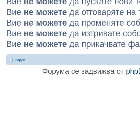
Вие
не можете
да пускате нови 
Вие
не можете
да отговаряте на
Вие
не можете
да променяте соб
Вие
не можете
да изтривате соб
Вие
не можете
да прикачвате ф
Форум
Форума се задвижва от
php