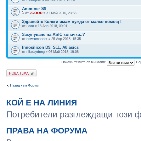
Antminer S9
от
2GOOD
» 31 Май 2016, 23:56
Здравейте Колеги имам нужда от малко помощ !
от
Loco
» 13 Апр 2018, 00:01
Закупуване на ASIC копачка..?
от
newromancer
» 25 Апр 2018, 15:35
Innosilicon D9, S11, A8 asics
от
nikolaydong
» 06 Май 2018, 19:08
Покажи темите от миналия:
Со
Публикувай нова
тема
Назад към Форум
КОЙ Е НА ЛИНИЯ
Потребители разглеждащи този фо
ПРАВА НА ФОРУМА