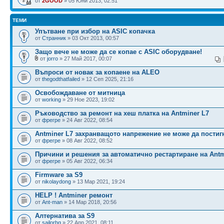
от
2GOOD
» 05 Юни 2013, 02:51
ТЕМИ
Упътване при избор на ASIC копачка
от
Странник
» 03 Окт 2013, 00:57
Защо вече не може да се копае с ASIC оборудване!
от
jorro
» 27 Май 2017, 00:07
Въпроси от новак за копаене на ALEO
от
thegodthatfailed
» 12 Сеп 2025, 21:16
Освобождаване от митница
от
working
» 29 Ное 2023, 19:02
Ръководство за ремонт на хеш платка на Antminer L7
от
фрегре
» 24 Авг 2022, 08:54
Antminer L7 захранващото напрежение не може да постиг
от
фрегре
» 08 Авг 2022, 08:52
Причини и решения за автоматично рестартиране на Antm
от
фрегре
» 05 Авг 2022, 06:34
Firmware за S9
от
nikolaydong
» 13 Мар 2021, 19:24
HELP ! Antminer ремонт
от
Ant-man
» 14 Мар 2018, 20:56
Алтернатива за S9
от
sailorbg
» 22 Апр 2021, 08:11