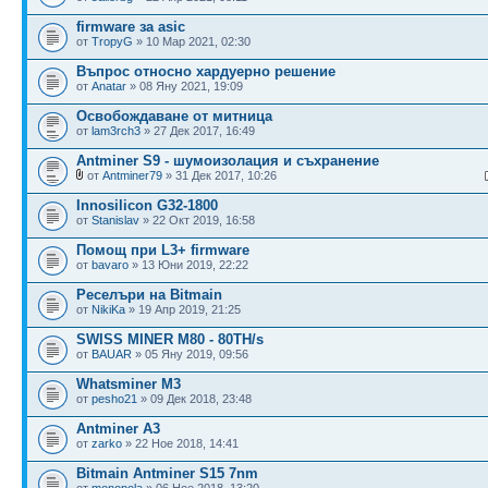
firmware за asic
от
TropyG
» 10 Мар 2021, 02:30
Въпрос относно хардуерно решение
от
Anatar
» 08 Яну 2021, 19:09
Освобождаване от митница
от
lam3rch3
» 27 Дек 2017, 16:49
Antminer S9 - шумоизолация и съхранение
от
Antminer79
» 31 Дек 2017, 10:26
Innosilicon G32-1800
от
Stanislav
» 22 Окт 2019, 16:58
Помощ при L3+ firmware
от
bavaro
» 13 Юни 2019, 22:22
Реселъри на Bitmain
от
NikiKa
» 19 Апр 2019, 21:25
SWISS MINER M80 - 80TH/s
от
BAUAR
» 05 Яну 2019, 09:56
Whatsminer M3
от
pesho21
» 09 Дек 2018, 23:48
Antminer A3
от
zarko
» 22 Ное 2018, 14:41
Bitmain Antminer S15 7nm
от
monopola
» 06 Ное 2018, 13:20