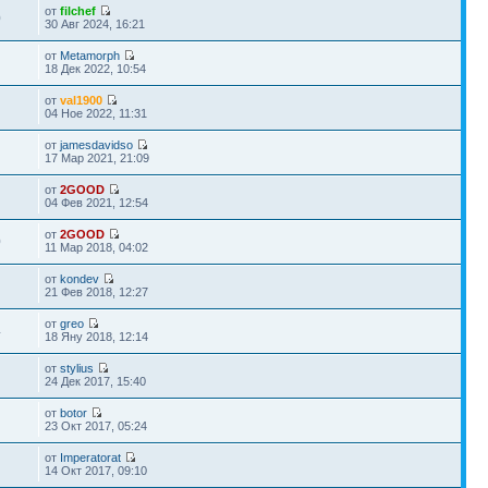
от
filchef
0
30 Авг 2024, 16:21
от
Metamorph
18 Дек 2022, 10:54
от
val1900
04 Ное 2022, 11:31
от
jamesdavidso
17 Мар 2021, 21:09
от
2GOOD
04 Фев 2021, 12:54
от
2GOOD
0
11 Мар 2018, 04:02
от
kondev
21 Фев 2018, 12:27
от
greo
4
18 Яну 2018, 12:14
от
stylius
24 Дек 2017, 15:40
от
botor
23 Окт 2017, 05:24
от
Imperatorat
14 Окт 2017, 09:10