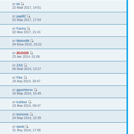
от
tel
22 Май 2017, 14:51
от
papi92
02 Мар 2017, 17:04
от
Facira
8
02 Фев 2017, 21:41
от
MelvinMt
1
04 Юни 2015, 19:22
от
2GOOD
8
23 Авг 2014, 01:06
от
ZAX
0
06 Май 2014, 13:27
от
Flex
1
19 Апр 2014, 18:47
от
ggushterov
5
16 Мар 2014, 15:49
от
kohinor
23 Фев 2014, 09:47
от
loshomir
2
24 Мар 2014, 22:39
от
danbi
9
31 Яну 2014, 17:56