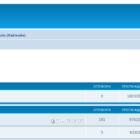
coin (Лайткойн)
ОТГОВОРИ
ПРЕГЛЕЖД
0
18033
ОТГОВОРИ
ПРЕГЛЕЖД
191
9762
...
1
18
19
20
5
4030