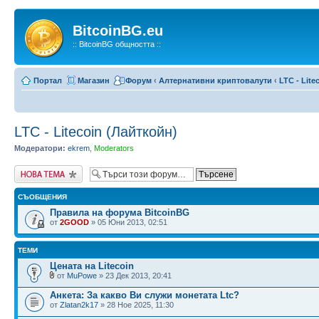
BitcoinBG.eu
:: BitcoinBG общността ::
Портал
Магазин
Форум
‹
Алтернативни криптовалути
‹
LTC - Lite
LTC - Litecoin (Лайткойн)
Модератори:
ekrem
,
Moderators
Публикувай нова
тема
СЪОБЩЕНИЯ
Правила на форума BitcoinBG
от
2GOOD
» 05 Юни 2013, 02:51
ТЕМИ
Цената на Litecoin
от
MuPowe
» 23 Дек 2013, 20:41
Анкета: За какво Ви служи монетата Ltc?
от
Zlatan2k17
» 28 Ное 2025, 11:30