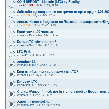
COIN REPORT - Litecoin (LTC) by Fidelity
от
2GOOD
» 30 Авг 2024, 16:01
Лайткойн ще направи ли исторически връх преди 1.07.202
от
val1900
» 16 Дек 2022, 12:27
Анкета: Какво е бъдещето на Лайткойн в следващите 40-
от
val1900
» 03 Ное 2022, 11:43
Попитахме 100 човека:
от
qwertyA5
» 07 Мар 2021, 11:54
Какъв LTC обитател сте?
от
qwertyA5
» 04 Фев 2021, 12:29
LTC Fork
от
BAUAR
» 05 Фев 2018, 22:45
Antminer L3
от
boqn88888
» 26 Апр 2017, 20:16
Кога да обменям други валути за LTC?
от
Zheko
» 17 Яну 2018, 14:08
Купувам LTC
от
lam3rch3
» 10 Дек 2017, 12:46
Статус: 0/unconfirmed, not in memory pool за litecoin порт
от
botor
» 23 Окт 2017, 05:24
Адрес на портфейла
от
Imperatorat
» 14 Окт 2017, 09:10