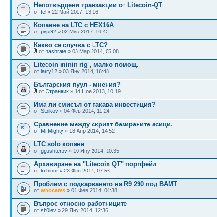
Непотвърдени транзакции от Litecoin-QT
от
tel
» 22 Май 2017, 13:16
Копаене на LTC с HEX16A
от
papi92
» 02 Мар 2017, 16:43
Какво се случва с LTC?
от
hashrate
» 03 Мар 2014, 05:08
Litecoin minin rig , малко помощ.
от
larry12
» 03 Яну 2014, 16:48
Българския пуул - мнения?
от
Странник
» 14 Ное 2013, 10:19
Има ли смисъл от такава инвестиция?
от
Stoikov
» 04 Фев 2014, 11:24
Сравнение между скрипт базираните асици.
от
Mr.Mighty
» 18 Апр 2014, 14:52
LTC solo копане
от
ggushterov
» 10 Яну 2014, 10:35
Архивиране на "Litecoin QT" портфейл
от
kohinor
» 23 Фев 2014, 07:56
Проблем с подкарването на R9 290 под BAMT
от
whocares
» 01 Фев 2014, 04:38
Въпрос относно работниците
от
sh0lev
» 29 Яну 2014, 12:36