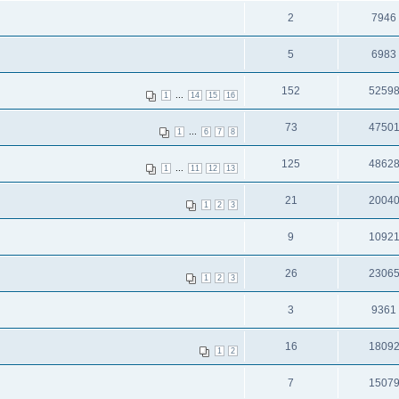
2
7946
5
6983
152
5259
...
1
14
15
16
73
4750
...
1
6
7
8
125
4862
...
1
11
12
13
21
2004
1
2
3
9
1092
26
2306
1
2
3
3
9361
16
1809
1
2
7
1507