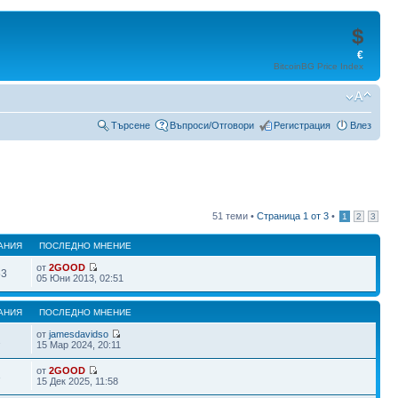
$
€
BitcoinBG Price Index
Търсене
Въпроси/Отговори
Регистрация
Влез
51 теми •
Страница
1
от
3
•
1
2
3
АНИЯ
ПОСЛЕДНО МНЕНИЕ
от
2GOOD
53
05 Юни 2013, 02:51
АНИЯ
ПОСЛЕДНО МНЕНИЕ
от
jamesdavidso
2
15 Мар 2024, 20:11
от
2GOOD
3
15 Дек 2025, 11:58