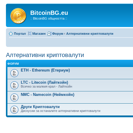
BitcoinBG.eu
:: BitcoinBG общността ::
Портал
Магазин
Форум
‹
Алтернативни криптовалути
Алтернативни криптовалути
ФОРУМ
ETH - Ethereum (Етериум)
LTC - Litecoin (Лайткойн)
Всичко за малкия крал - Лайткойн
NMC - Namecoin (Неймкойн)
Други Криптовалути
Дискусии за останалите алтернативни криптовалути