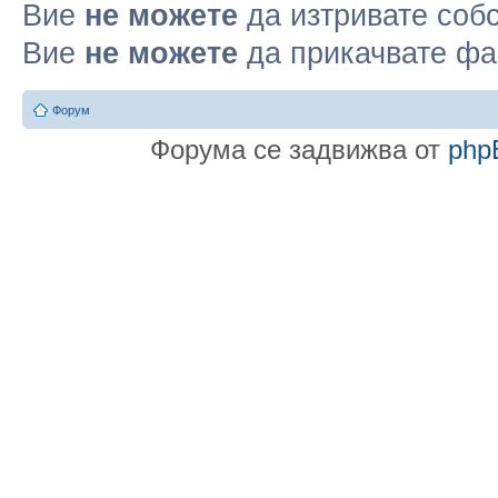
Вие
не можете
да изтривате соб
Вие
не можете
да прикачвате ф
Форум
Форума се задвижва от
php