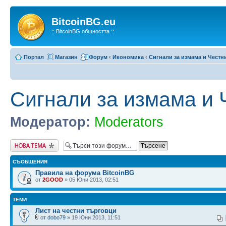
BitcoinBG.eu
:: BitcoinBG общността ::
Портал
Магазин
Форум
‹
Икономика
‹
Сигнали за измама и Честн
Сигнали за измама и 
Модератор:
Moderators
Публикувай нова
тема
СЪОБЩЕНИЯ
Правила на форума BitcoinBG
от
2GOOD
» 05 Юни 2013, 02:51
ТЕМИ
Лист на честни търговци
от
dobo79
» 19 Юни 2013, 11:51