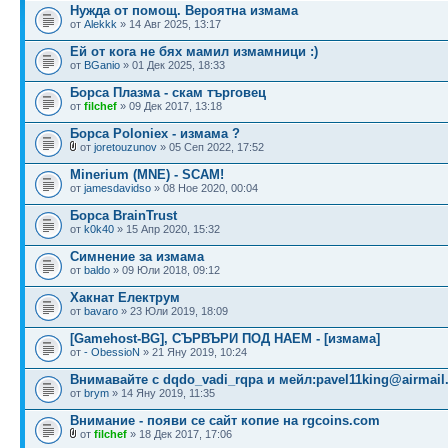
Нужда от помощ. Вероятна измама
от
Alekkk
» 14 Авг 2025, 13:17
Ей от кога не бях мамил измамници :)
от
BGanio
» 01 Дек 2025, 18:33
Борса Плазма - скам търговец
от
filchef
» 09 Дек 2017, 13:18
Борса Poloniex - измама ?
от
joretouzunov
» 05 Сеп 2022, 17:52
Minerium (MNE) - SCAM!
от
jamesdavidso
» 08 Ное 2020, 00:04
Борса BrainTrust
от
k0k40
» 15 Апр 2020, 15:32
Симнение за измама
от
baldo
» 09 Юли 2018, 09:12
Хакнат Електрум
от
bavaro
» 23 Юли 2019, 18:09
[Gamehost-BG], СЪРВЪРИ ПОД НАЕМ - [измама]
от
- ObessioN
» 21 Яну 2019, 10:24
Внимавайте с dqdo_vadi_rqpa и мейл:
pavel11king@airmail
от
brym
» 14 Яну 2019, 11:35
Внимание - появи се сайт копие на rgcoins.com
от
filchef
» 18 Дек 2017, 17:06