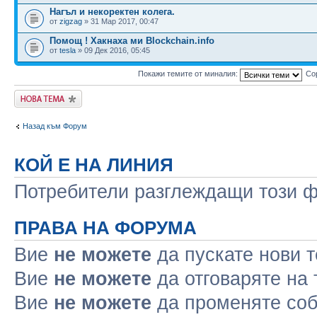
Нагъл и некоректен колега.
от
zigzag
» 31 Мар 2017, 00:47
Помощ ! Хакнаха ми Blockchain.info
от
tesla
» 09 Дек 2016, 05:45
Покажи темите от миналия:
Со
Публикувай нова
тема
Назад към Форум
КОЙ Е НА ЛИНИЯ
Потребители разглеждащи този фо
ПРАВА НА ФОРУМА
Вие
не можете
да пускате нови 
Вие
не можете
да отговаряте на
Вие
не можете
да променяте соб