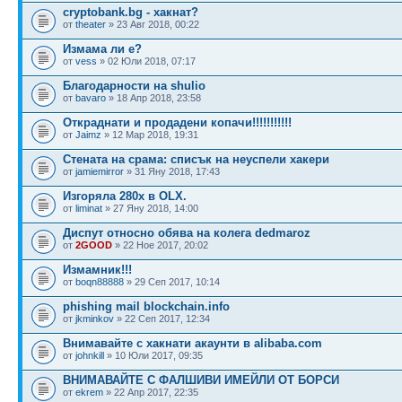
cryptobank.bg - хакнат?
от
theater
» 23 Авг 2018, 00:22
Измама ли е?
от
vess
» 02 Юли 2018, 07:17
Благодарности на shulio
от
bavaro
» 18 Апр 2018, 23:58
Откраднати и продадени копачи!!!!!!!!!!!
от
Jaimz
» 12 Мар 2018, 19:31
Стената на срама: списък на неуспели хакери
от
jamiemirror
» 31 Яну 2018, 17:43
Изгоряла 280х в OLX.
от
liminat
» 27 Яну 2018, 14:00
Диспут относно обява на колега dedmaroz
от
2GOOD
» 22 Ное 2017, 20:02
Измамник!!!
от
boqn88888
» 29 Сеп 2017, 10:14
phishing mail blockchain.info
от
jkminkov
» 22 Сеп 2017, 12:34
Внимавайте с хакнати акаунти в alibaba.com
от
johnkill
» 10 Юли 2017, 09:35
ВНИМАВАЙТЕ С ФАЛШИВИ ИМЕЙЛИ ОТ БОРСИ
от
ekrem
» 22 Апр 2017, 22:35