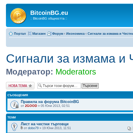
BitcoinBG.eu
:: BitcoinBG общността ::
Портал
Магазин
Форум
‹
Икономика
‹
Сигнали за измама и Честн
Сигнали за измама и 
Модератор:
Moderators
Публикувай нова
тема
СЪОБЩЕНИЯ
Правила на форума BitcoinBG
от
2GOOD
» 05 Юни 2013, 02:51
ТЕМИ
Лист на честни търговци
от
dobo79
» 19 Юни 2013, 11:51