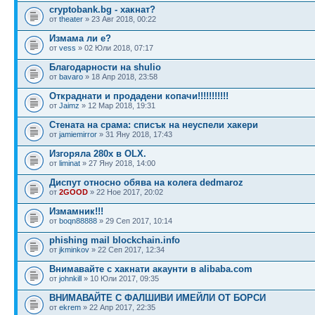
cryptobank.bg - хакнат?
от
theater
» 23 Авг 2018, 00:22
Измама ли е?
от
vess
» 02 Юли 2018, 07:17
Благодарности на shulio
от
bavaro
» 18 Апр 2018, 23:58
Откраднати и продадени копачи!!!!!!!!!!!
от
Jaimz
» 12 Мар 2018, 19:31
Стената на срама: списък на неуспели хакери
от
jamiemirror
» 31 Яну 2018, 17:43
Изгоряла 280х в OLX.
от
liminat
» 27 Яну 2018, 14:00
Диспут относно обява на колега dedmaroz
от
2GOOD
» 22 Ное 2017, 20:02
Измамник!!!
от
boqn88888
» 29 Сеп 2017, 10:14
phishing mail blockchain.info
от
jkminkov
» 22 Сеп 2017, 12:34
Внимавайте с хакнати акаунти в alibaba.com
от
johnkill
» 10 Юли 2017, 09:35
ВНИМАВАЙТЕ С ФАЛШИВИ ИМЕЙЛИ ОТ БОРСИ
от
ekrem
» 22 Апр 2017, 22:35