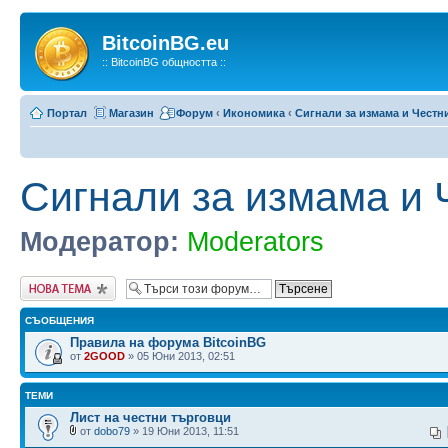
BitcoinBG.eu
:: BitcoinBG общността ::
Портал
Магазин
Форум
‹
Икономика
‹
Сигнали за измама и Честн
Сигнали за измама и 
Модератор:
Moderators
Публикувай нова
тема
СЪОБЩЕНИЯ
Правила на форума BitcoinBG
от
2GOOD
» 05 Юни 2013, 02:51
ТЕМИ
Лист на честни търговци
от
dobo79
» 19 Юни 2013, 11:51