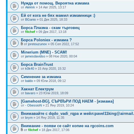
Нужда от помощ. Вероятна измама
от
Alekkk
» 14 Авг 2025, 13:17
Ей от кога не бях мамил измамници :)
от
BGanio
» 01 Дек 2025, 18:33
Борса Плазма - скам търговец
от
filchef
» 09 Дек 2017, 13:18
Борса Poloniex - измама ?
от
joretouzunov
» 05 Сеп 2022, 17:52
Minerium (MNE) - SCAM!
от
jamesdavidso
» 08 Ное 2020, 00:04
Борса BrainTrust
от
k0k40
» 15 Апр 2020, 15:32
Симнение за измама
от
baldo
» 09 Юли 2018, 09:12
Хакнат Електрум
от
bavaro
» 23 Юли 2019, 18:09
[Gamehost-BG], СЪРВЪРИ ПОД НАЕМ - [измама]
от
- ObessioN
» 21 Яну 2019, 10:24
Внимавайте с dqdo_vadi_rqpa и мейл:
pavel11king@airmail
от
brym
» 14 Яну 2019, 11:35
Внимание - появи се сайт копие на rgcoins.com
от
filchef
» 18 Дек 2017, 17:06