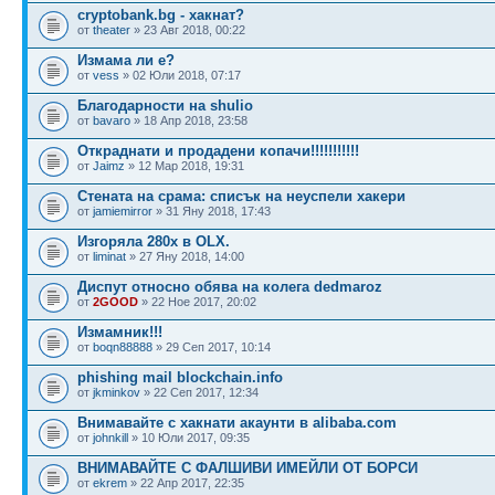
cryptobank.bg - хакнат?
от
theater
» 23 Авг 2018, 00:22
Измама ли е?
от
vess
» 02 Юли 2018, 07:17
Благодарности на shulio
от
bavaro
» 18 Апр 2018, 23:58
Откраднати и продадени копачи!!!!!!!!!!!
от
Jaimz
» 12 Мар 2018, 19:31
Стената на срама: списък на неуспели хакери
от
jamiemirror
» 31 Яну 2018, 17:43
Изгоряла 280х в OLX.
от
liminat
» 27 Яну 2018, 14:00
Диспут относно обява на колега dedmaroz
от
2GOOD
» 22 Ное 2017, 20:02
Измамник!!!
от
boqn88888
» 29 Сеп 2017, 10:14
phishing mail blockchain.info
от
jkminkov
» 22 Сеп 2017, 12:34
Внимавайте с хакнати акаунти в alibaba.com
от
johnkill
» 10 Юли 2017, 09:35
ВНИМАВАЙТЕ С ФАЛШИВИ ИМЕЙЛИ ОТ БОРСИ
от
ekrem
» 22 Апр 2017, 22:35