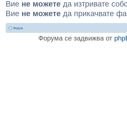
Вие
не можете
да изтривате соб
Вие
не можете
да прикачвате ф
Форум
Форума се задвижва от
php