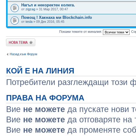
Нагъл и некоректен колега.
от
zigzag
» 31 Мар 2017, 00:47
Помощ ! Хакнаха ми Blockchain.info
от
tesla
» 09 Дек 2016, 05:45
Покажи темите от миналия:
Со
Публикувай нова
тема
Назад към Форум
КОЙ Е НА ЛИНИЯ
Потребители разглеждащи този фо
ПРАВА НА ФОРУМА
Вие
не можете
да пускате нови 
Вие
не можете
да отговаряте на
Вие
не можете
да променяте соб