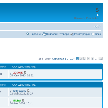
$
€
BitcoinBG Price Index
Търсене
Въпроси/Отговори
Регистрация
Влез
253 теми •
Страница
1
от
11
•
...
1
2
3
4
5
11
АНИЯ
ПОСЛЕДНО МНЕНИЕ
от
2GOOD
38
05 Юни 2013, 02:51
АНИЯ
ПОСЛЕДНО МНЕНИЕ
от
futureworld
2
02 Май 2026, 20:27
от
filchef
0
20 Фев 2026, 10:41