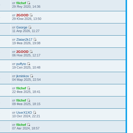
от
filchef
0
29 Яну 2020, 14:36
от
2GOOD
4
29 Юни 2026, 13:50
от
George
2
11 Апр 2026, 11:27
от
Zlatan2k17
7
19 Фев 2026, 19:08
от
2GOOD
7
06 Ное 2025, 12:17
от
puffyto
8
19 Сеп 2025, 10:48
от
jkminkov
5
04 Мар 2025, 22:54
от
filchef
6
22 Фев 2025, 18:41
от
filchef
4
09 Фев 2025, 18:15
от
UserX1XO
7
10 Окт 2024, 22:21
от
filchef
8
07 Авг 2024, 18:57