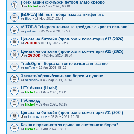
Forex акции фючърси петрол злато сребро
от
filchef
» 29 Яну 2020, 00:19
[БОРСА] Bitfinex - обща тема за Битфинекс
от
filips
» 18 Ное 2017, 23:45
✅ ТОП-5 Telegram канала за трейдинг с крипто сигнали!
от
jojoleave
» 05 Фев 2026, 07:58
Цената на биткойн (прогнози и коментари) #13 (2026)
от
2GOOD
» 01 Яну 2026, 23:30
Цената на биткойн (прогнози и коментари) #12 (2025)
от
2GOOD
» 02 Яну 2025, 16:54
TradeOgre - Борсата, която изчезна внезапно
от
puffyto
» 22 Авг 2025, 08:02
Хакнати/обрани/скамнали борси и пулове
от
skrubalov
» 05 Мар 2014, 09:43
НТХ бивша (Huobi)
от
filchef
» 21 Фев 2025, 23:11
Робинхуд
от
filchef
» 09 Фев 2025, 02:15
Цената на биткойн (прогнози и коментари) #11 (2024)
от
joretouzunov
» 05 Яну 2024, 10:28
Каква е причината за срива на световните борси?
от
filchef
» 07 Авг 2024, 18:57