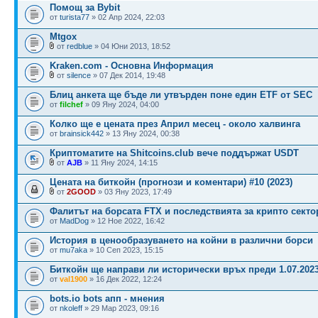
Помощ за Bybit
от
turista77
» 02 Апр 2024, 22:03
Mtgox
от
redblue
» 04 Юни 2013, 18:52
Kraken.com - Основна Информация
от
silence
» 07 Дек 2014, 19:48
Блиц анкета ще бъде ли утвърден поне един ETF от SEC
от
filchef
» 09 Яну 2024, 04:00
Колко ще е цената през Април месец - около халвинга
от
brainsick442
» 13 Яну 2024, 00:38
Криптоматите на Shitcoins.club вече поддържат USDT
от
AJB
» 11 Яну 2024, 14:15
Цената на биткойн (прогнози и коментари) #10 (2023)
от
2GOOD
» 03 Яну 2023, 17:49
Фалитът на борсата FTX и последствията за крипто секто
от
MadDog
» 12 Ное 2022, 16:42
История в ценообразуването на койни в различни борси
от
mu7aka
» 10 Сеп 2023, 15:15
Биткойн ще направи ли исторически връх преди 1.07.2023
от
val1900
» 16 Дек 2022, 12:24
bots.io bots апп - мнения
от
nkoleff
» 29 Мар 2023, 09:16