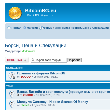
BitcoinBG.eu
:: BitcoinBG общността ::
Портал
Магазин
Форум
‹
Икономика
‹
Борси, Цена и Спекулации
Борси, Цена и Спекулации
Модератор:
Moderators
Публикувай нова
тема
СЪОБЩЕНИЯ
Правила на форума BitcoinBG
от
2GOOD
» 05 Юни 2013, 02:51
ТЕМИ
Банки, Биткойн и криптовалути (преводи към и от крипто
от
2GOOD
» 10 Фев 2020, 01:28
Money vs Currency - Hidden Secrets Of Money
от
filchef
» 17 Дек 2017, 10:56