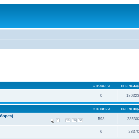
ОТГОВОРИ
ПРЕГЛЕЖД
0
18032
ОТГОВОРИ
ПРЕГЛЕЖД
борса)
598
28530
...
1
58
59
60
6
2837