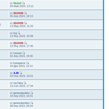
от
filchef
5
03 Май 2024, 13:12
от
2GOOD
5
05 Апр 2024, 18:13
от
2GOOD
2
13 Мар 2024, 11:25
от
knj
13 Яну 2024, 20:08
от
2GOOD
13 Яну 2024, 17:45
от
rossen
0
02 Апр 2024, 19:36
от
konqueror
0
24 Дек 2023, 12:14
от
AJB
8
03 Ное 2023, 16:51
от
mu7aka
2
13 Сеп 2023, 17:34
от
jamesdavidso
3
19 Апр 2023, 16:01
от
jamesdavidso
08 Апр 2023, 09:34