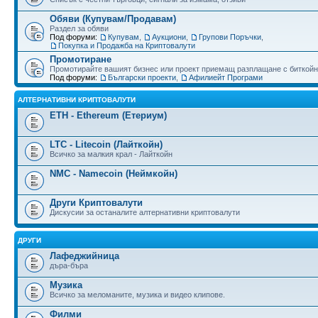
Обяви (Купувам/Продавам)
Раздел за обяви
Под форуми:
Купувам
,
Аукциони
,
Групови Поръчки
,
Покупка и Продажба на Криптовалути
Промотиране
Промотирайте вашият бизнес или проект приемащ разплащане с биткойн
Под форуми:
Български проекти
,
Афилиейт Програми
АЛТЕРНАТИВНИ КРИПТОВАЛУТИ
ETH - Ethereum (Етериум)
LTC - Litecoin (Лайткойн)
Всичко за малкия крал - Лайткойн
NMC - Namecoin (Неймкойн)
Други Криптовалути
Дискусии за останалите алтернативни криптовалути
ДРУГИ
Лафеджийница
дъра-бъра
Музика
Всичко за меломаните, музика и видео клипове.
Филми