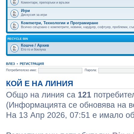
Коментари, препоръки и връзки
Игри
Дискусия за игри
Компютри, Технологии и Програмиране
Всичко свързано с компютрите, новини, хардуер, софтуер, проблеми, съве
RECYCLE BIN
Кошче / Архив
Ето го и боклука
ВЛЕЗ
•
РЕГИСТРАЦИЯ
Потребителско име:
Парола:
КОЙ Е НА ЛИНИЯ
Общо на линия са
121
потребител
(Информацията се обновява на в
На 13 Апр 2026, 07:51 е имало 