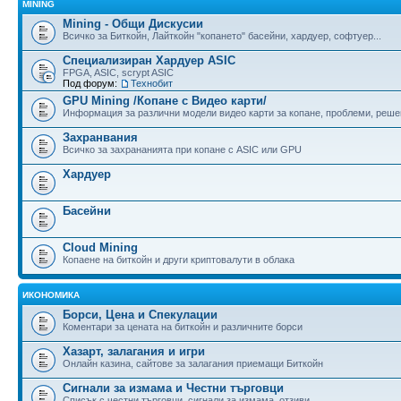
MINING
Mining - Общи Дискусии
Всичко за Биткойн, Лайткойн "копането" басейни, хардуер, софтуер...
Специализиран Хардуер ASIC
FPGA, ASIC, scrypt ASIC
Под форум:
Технобит
GPU Mining /Копане с Видео карти/
Информация за различни модели видео карти за копане, проблеми, реше
Захранвания
Всичко за захрананията при копане с ASIC или GPU
Хардуер
Басейни
Cloud Mining
Копаене на биткойн и други криптовалути в облака
ИКОНОМИКА
Борси, Цена и Спекулации
Коментари за цената на биткойн и различните борси
Хазарт, залагания и игри
Онлайн казина, сайтове за залагания приемащи Биткойн
Сигнали за измама и Честни търговци
Списък с честни търговци, сигнали за измама, отзиви