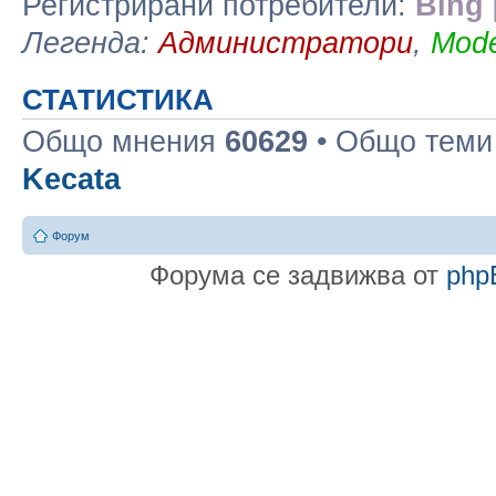
Регистрирани потребители:
Bing 
Легенда:
Администратори
,
Mode
СТАТИСТИКА
Общо мнения
60629
• Общо тем
Kecata
Форум
Форума се задвижва от
php