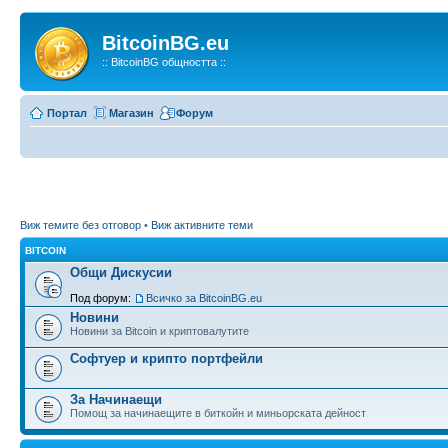
BitcoinBG.eu
:: BitcoinBG общността ::
Портал
Магазин
Форум
Виж темите без отговор
•
Виж активните теми
BITCOIN
Общи Дискусии
Под форум:
Всичко за BitcoinBG.eu
Новини
Новини за Bitcoin и криптовалутите
Софтуер и крипто портфейли
За Начинаещи
Помощ за начинаещите в биткойн и миньорската дейност