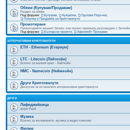
Обяви (Купувам/Продавам)
Раздел за обяви
Под форуми:
Купувам
,
Аукциони
,
Групови Поръчки
,
Покупка и Продажба на Криптовалути
Промотиране
Промотирайте вашият бизнес или проект приемащ разплащане с биткойн
Под форуми:
Български проекти
,
Афилиейт Програми
АЛТЕРНАТИВНИ КРИПТОВАЛУТИ
ETH - Ethereum (Етериум)
LTC - Litecoin (Лайткойн)
Всичко за малкия крал - Лайткойн
NMC - Namecoin (Неймкойн)
Други Криптовалути
Дискусии за останалите алтернативни криптовалути
ДРУГИ
Лафеджийница
дъра-бъра
Музика
Всичко за меломаните, музика и видео клипове.
Филми