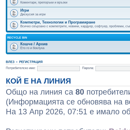
Коментари, препоръки и връзки
Игри
Дискусия за игри
Компютри, Технологии и Програмиране
Всичко свързано с компютрите, новини, хардуер, софтуер, проблеми, съве
RECYCLE BIN
Кошче / Архив
Ето го и боклука
ВЛЕЗ
•
РЕГИСТРАЦИЯ
Потребителско име:
Парола:
КОЙ Е НА ЛИНИЯ
Общо на линия са
80
потребители 
(Информацията се обновява на в
На 13 Апр 2026, 07:51 е имало 