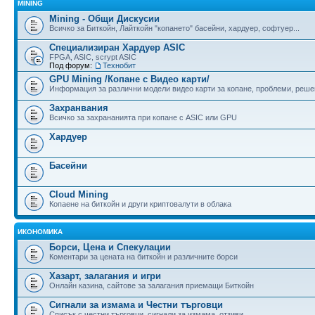
MINING
Mining - Общи Дискусии
Всичко за Биткойн, Лайткойн "копането" басейни, хардуер, софтуер...
Специализиран Хардуер ASIC
FPGA, ASIC, scrypt ASIC
Под форум:
Технобит
GPU Mining /Копане с Видео карти/
Информация за различни модели видео карти за копане, проблеми, реше
Захранвания
Всичко за захрананията при копане с ASIC или GPU
Хардуер
Басейни
Cloud Mining
Копаене на биткойн и други криптовалути в облака
ИКОНОМИКА
Борси, Цена и Спекулации
Коментари за цената на биткойн и различните борси
Хазарт, залагания и игри
Онлайн казина, сайтове за залагания приемащи Биткойн
Сигнали за измама и Честни търговци
Списък с честни търговци, сигнали за измама, отзиви