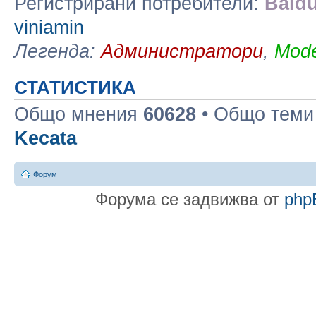
Регистрирани потребители:
Baidu
viniamin
Легенда:
Администратори
,
Mode
СТАТИСТИКА
Общо мнения
60628
• Общо тем
Kecata
Форум
Форума се задвижва от
php