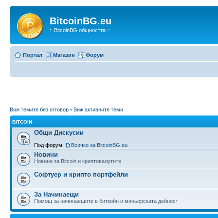
BitcoinBG.eu
:: BitcoinBG общността ::
Портал
Магазин
Форум
Виж темите без отговор
•
Виж активните теми
BITCOIN
Общи Дискусии
Под форум:
Всичко за BitcoinBG.eu
Новини
Новини за Bitcoin и криптовалутите
Софтуер и крипто портфейли
За Начинаещи
Помощ за начинаещите в биткойн и миньорската дейност