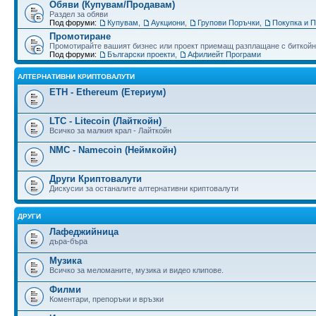
Обяви (Купувам/Продавам)
Раздел за обяви
Под форуми:
Купувам
,
Аукциони
,
Групови Поръчки
,
Покупка и 
Промотиране
Промотирайте вашият бизнес или проект приемащ разплащане с биткойн
Под форуми:
Български проекти
,
Афилиейт Програми
АЛТЕРНАТИВНИ КРИПТОВАЛУТИ
ETH - Ethereum (Етериум)
LTC - Litecoin (Лайткойн)
Всичко за малкия крал - Лайткойн
NMC - Namecoin (Неймкойн)
Други Криптовалути
Дискусии за останалите алтернативни криптовалути
ДРУГИ
Лафеджийница
дъра-бъра
Музика
Всичко за меломаните, музика и видео клипове.
Филми
Коментари, препоръки и връзки