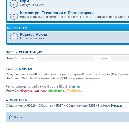
Игри
Дискусия за игри
Компютри, Технологии и Програмиране
Всичко свързано с компютрите, новини, хардуер, софтуер, проблеми, съве
RECYCLE BIN
Кошче / Архив
Ето го и боклука
ВЛЕЗ
•
РЕГИСТРАЦИЯ
Потребителско име:
Парола:
КОЙ Е НА ЛИНИЯ
Общо на линия са
68
потребители :: 2 регистрирани0 скрити и 66 гости (Информац
На 13 Апр 2026, 07:51 е имало общо
3834
посетители наведнъж.
Регистрирани потребители:
Google [Bot]
,
viniamin
Легенда:
Администратори
,
Moderators
,
Професори
СТАТИСТИКА
Общо мнения
60629
• Общо теми
5817
• Общо членове
5352
• Най-нов
Kecata
Форум