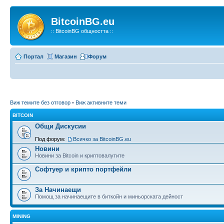
BitcoinBG.eu
:: BitcoinBG общността ::
Портал
Магазин
Форум
Виж темите без отговор
•
Виж активните теми
BITCOIN
Общи Дискусии
Под форум:
Всичко за BitcoinBG.eu
Новини
Новини за Bitcoin и криптовалутите
Софтуер и крипто портфейли
За Начинаещи
Помощ за начинаещите в биткойн и миньорската дейност
MINING