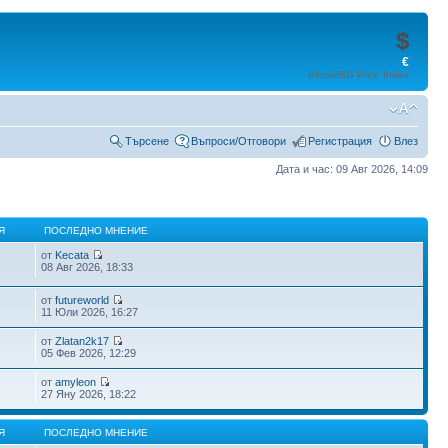
$
€
BitcoinBG Price Index
Търсене
Въпроси/Отговори
Регистрация
Влез
Дата и час: 09 Авг 2026, 14:09
Я
ПОСЛЕДНО МНЕНИЕ
от
Kecata
08 Авг 2026, 18:33
от
futureworld
11 Юли 2026, 16:27
от
Zlatan2k17
05 Фев 2026, 12:29
от
amyleon
27 Яну 2026, 18:22
Я
ПОСЛЕДНО МНЕНИЕ