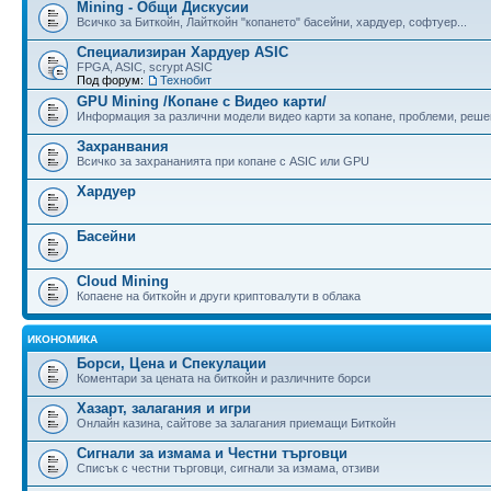
Mining - Общи Дискусии
Всичко за Биткойн, Лайткойн "копането" басейни, хардуер, софтуер...
Специализиран Хардуер ASIC
FPGA, ASIC, scrypt ASIC
Под форум:
Технобит
GPU Mining /Копане с Видео карти/
Информация за различни модели видео карти за копане, проблеми, реше
Захранвания
Всичко за захрананията при копане с ASIC или GPU
Хардуер
Басейни
Cloud Mining
Копаене на биткойн и други криптовалути в облака
ИКОНОМИКА
Борси, Цена и Спекулации
Коментари за цената на биткойн и различните борси
Хазарт, залагания и игри
Онлайн казина, сайтове за залагания приемащи Биткойн
Сигнали за измама и Честни търговци
Списък с честни търговци, сигнали за измама, отзиви