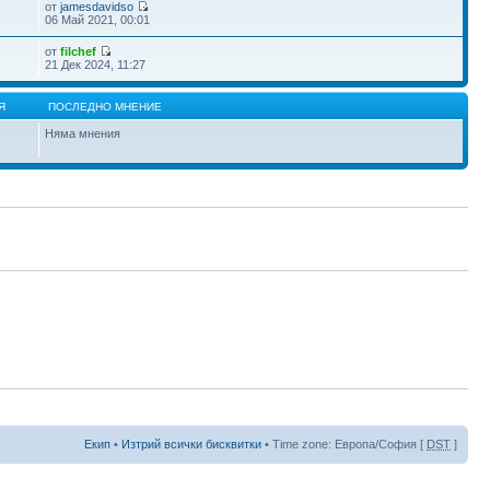
от
jamesdavidso
06 Май 2021, 00:01
от
filchef
21 Дек 2024, 11:27
Я
ПОСЛЕДНО МНЕНИЕ
Няма мнения
Екип
•
Изтрий всички бисквитки
• Time zone: Европа/София [
DST
]