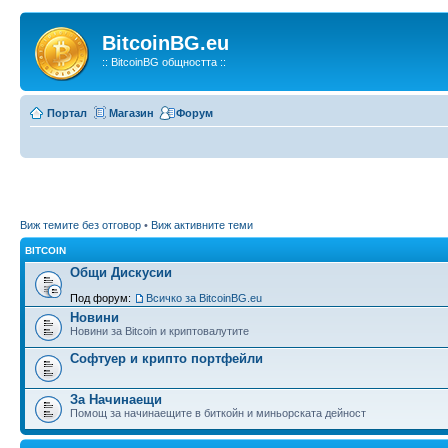
BitcoinBG.eu
:: BitcoinBG общността ::
Портал
Магазин
Форум
Виж темите без отговор
•
Виж активните теми
BITCOIN
Общи Дискусии
Под форум:
Всичко за BitcoinBG.eu
Новини
Новини за Bitcoin и криптовалутите
Софтуер и крипто портфейли
За Начинаещи
Помощ за начинаещите в биткойн и миньорската дейност