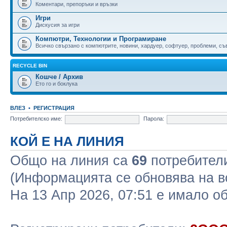
Коментари, препоръки и връзки
Игри
Дискусия за игри
Компютри, Технологии и Програмиране
Всичко свързано с компютрите, новини, хардуер, софтуер, проблеми, съве
RECYCLE BIN
Кошче / Архив
Ето го и боклука
ВЛЕЗ
•
РЕГИСТРАЦИЯ
Потребителско име:
Парола:
КОЙ Е НА ЛИНИЯ
Общо на линия са
69
потребители 
(Информацията се обновява на в
На 13 Апр 2026, 07:51 е имало 