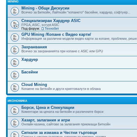
MINING
Mining - Общи Дискусии
Всичко за Биткойн, Лайткойн "копането" басейни, хардуер, софтуер...
Специализиран Хардуер ASIC
FPGA, ASIC, scrypt ASIC
Под форум:
Технобит
GPU Mining /Копане с Видео карти/
Информация за различни модели видео карти за копане, проблеми, реше
Захранвания
Всичко за захрананията при копане с ASIC или GPU
Хардуер
Басейни
Cloud Mining
Копаене на биткойн и други криптовалути в облака
ИКОНОМИКА
Борси, Цена и Спекулации
Коментари за цената на биткойн и различните борси
Хазарт, залагания и игри
Онлайн казина, сайтове за залагания приемащи Биткойн
Сигнали за измама и Честни търговци
Списък с честни търговци, сигнали за измама, отзиви