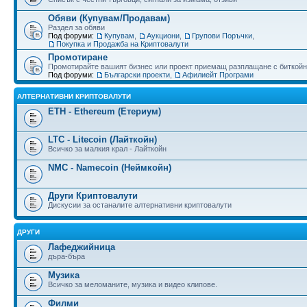
Обяви (Купувам/Продавам)
Раздел за обяви
Под форуми:
Купувам
,
Аукциони
,
Групови Поръчки
,
Покупка и Продажба на Криптовалути
Промотиране
Промотирайте вашият бизнес или проект приемащ разплащане с биткойн
Под форуми:
Български проекти
,
Афилиейт Програми
АЛТЕРНАТИВНИ КРИПТОВАЛУТИ
ETH - Ethereum (Етериум)
LTC - Litecoin (Лайткойн)
Всичко за малкия крал - Лайткойн
NMC - Namecoin (Неймкойн)
Други Криптовалути
Дискусии за останалите алтернативни криптовалути
ДРУГИ
Лафеджийница
дъра-бъра
Музика
Всичко за меломаните, музика и видео клипове.
Филми