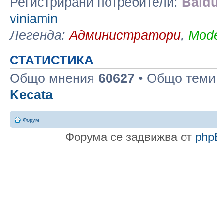
Регистрирани потребители:
Baidu
viniamin
Легенда:
Администратори
,
Mode
СТАТИСТИКА
Общо мнения
60627
• Общо тем
Kecata
Форум
Форума се задвижва от
php