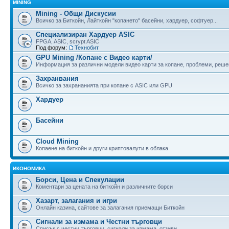
MINING
Mining - Общи Дискусии
Всичко за Биткойн, Лайткойн "копането" басейни, хардуер, софтуер...
Специализиран Хардуер ASIC
FPGA, ASIC, scrypt ASIC
Под форум:
Технобит
GPU Mining /Копане с Видео карти/
Информация за различни модели видео карти за копане, проблеми, реше
Захранвания
Всичко за захрананията при копане с ASIC или GPU
Хардуер
Басейни
Cloud Mining
Копаене на биткойн и други криптовалути в облака
ИКОНОМИКА
Борси, Цена и Спекулации
Коментари за цената на биткойн и различните борси
Хазарт, залагания и игри
Онлайн казина, сайтове за залагания приемащи Биткойн
Сигнали за измама и Честни търговци
Списък с честни търговци, сигнали за измама, отзиви