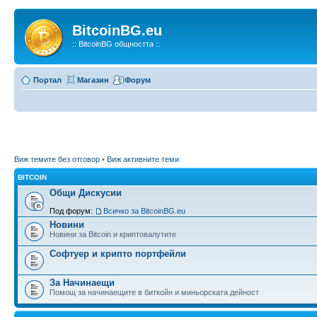
BitcoinBG.eu
:: BitcoinBG общността ::
Портал
Магазин
Форум
Виж темите без отговор
•
Виж активните теми
BITCOIN
Общи Дискусии
Под форум:
Всичко за BitcoinBG.eu
Новини
Новини за Bitcoin и криптовалутите
Софтуер и крипто портфейли
За Начинаещи
Помощ за начинаещите в биткойн и миньорската дейност