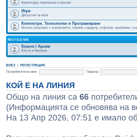
Коментари, препоръки и връзки
Игри
Дискусия за игри
Компютри, Технологии и Програмиране
Всичко свързано с компютрите, новини, хардуер, софтуер, проблеми, съве
RECYCLE BIN
Кошче / Архив
Ето го и боклука
ВЛЕЗ
•
РЕГИСТРАЦИЯ
Потребителско име:
Парола:
КОЙ Е НА ЛИНИЯ
Общо на линия са
66
потребители 
(Информацията се обновява на в
На 13 Апр 2026, 07:51 е имало 