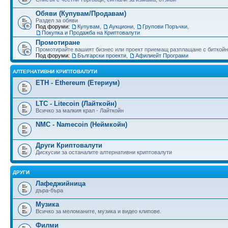
Обяви (Купувам/Продавам)
Раздел за обяви
Под форуми:
Купувам
,
Аукциони
,
Групови Поръчки
,
Покупка и Продажба на Криптовалути
Промотиране
Промотирайте вашият бизнес или проект приемащ разплащане с биткойн
Под форуми:
Български проекти
,
Афилиейт Програми
АЛТЕРНАТИВНИ КРИПТОВАЛУТИ
ETH - Ethereum (Етериум)
LTC - Litecoin (Лайткойн)
Всичко за малкия крал - Лайткойн
NMC - Namecoin (Неймкойн)
Други Криптовалути
Дискусии за останалите алтернативни криптовалути
ДРУГИ
Лафеджийница
дъра-бъра
Музика
Всичко за меломаните, музика и видео клипове.
Филми