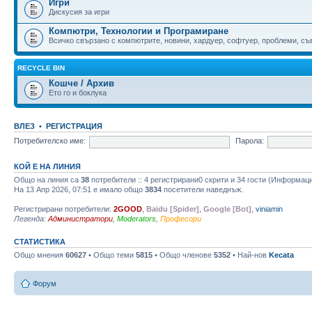
Игри
Дискусия за игри
Компютри, Технологии и Програмиране
Всичко свързано с компютрите, новини, хардуер, софтуер, проблеми, съве
RECYCLE BIN
Кошче / Архив
Ето го и боклука
ВЛЕЗ
•
РЕГИСТРАЦИЯ
Потребителско име:
Парола:
КОЙ Е НА ЛИНИЯ
Общо на линия са
38
потребители :: 4 регистрирани0 скрити и 34 гости (Информац
На 13 Апр 2026, 07:51 е имало общо
3834
посетители наведнъж.
Регистрирани потребители:
2GOOD
,
Baidu [Spider]
,
Google [Bot]
,
viniamin
Легенда:
Администратори
,
Moderators
,
Професори
СТАТИСТИКА
Общо мнения
60627
• Общо теми
5815
• Общо членове
5352
• Най-нов
Kecata
Форум