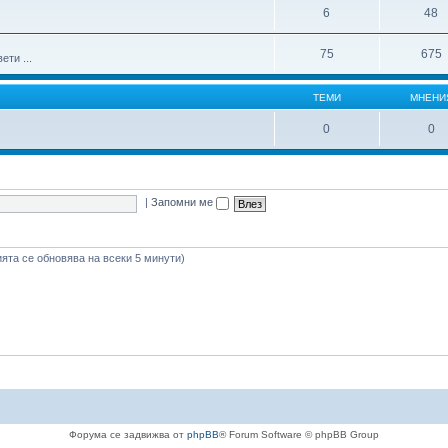
6
48
75
675
ти ...
ТЕМИ
МНЕНИ
0
0
|
Запомни ме
ията се обновява на всеки 5 минути)
Форума се задвижва от
phpBB
® Forum Software © phpBB Group