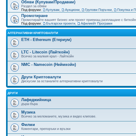
Обяви (Купувам/Продавам)
Раздел за обяви
Под форуми:
Купувам
,
Аукциони
,
Групови Поръчки
,
Покупка и 
Промотиране
Промотирайте вашият бизнес или проект приемащ разплащане с биткойн
Под форуми:
Български проекти
,
Афилиейт Програми
АЛТЕРНАТИВНИ КРИПТОВАЛУТИ
ETH - Ethereum (Етериум)
LTC - Litecoin (Лайткойн)
Всичко за малкия крал - Лайткойн
NMC - Namecoin (Неймкойн)
Други Криптовалути
Дискусии за останалите алтернативни криптовалути
ДРУГИ
Лафеджийница
дъра-бъра
Музика
Всичко за меломаните, музика и видео клипове.
Филми
Коментари, препоръки и връзки