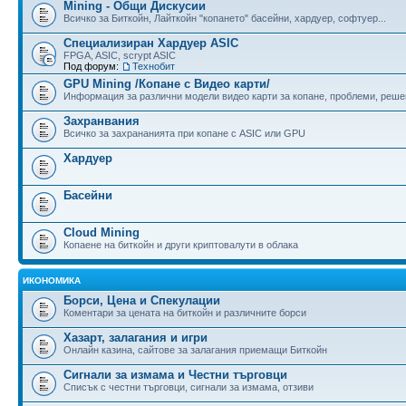
Mining - Общи Дискусии
Всичко за Биткойн, Лайткойн "копането" басейни, хардуер, софтуер...
Специализиран Хардуер ASIC
FPGA, ASIC, scrypt ASIC
Под форум:
Технобит
GPU Mining /Копане с Видео карти/
Информация за различни модели видео карти за копане, проблеми, реше
Захранвания
Всичко за захрананията при копане с ASIC или GPU
Хардуер
Басейни
Cloud Mining
Копаене на биткойн и други криптовалути в облака
ИКОНОМИКА
Борси, Цена и Спекулации
Коментари за цената на биткойн и различните борси
Хазарт, залагания и игри
Онлайн казина, сайтове за залагания приемащи Биткойн
Сигнали за измама и Честни търговци
Списък с честни търговци, сигнали за измама, отзиви