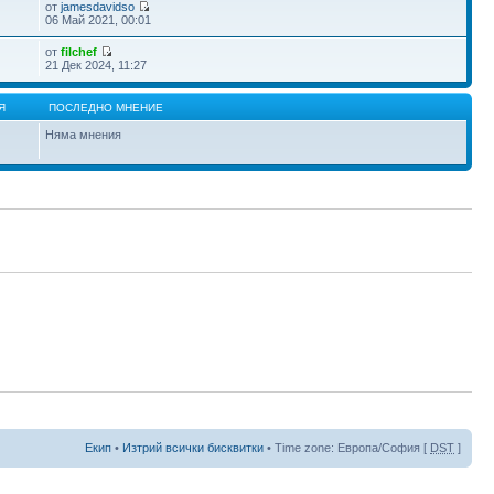
от
jamesdavidso
06 Май 2021, 00:01
от
filchef
21 Дек 2024, 11:27
Я
ПОСЛЕДНО МНЕНИЕ
Няма мнения
Екип
•
Изтрий всички бисквитки
• Time zone: Европа/София [
DST
]