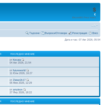
$
€
BitcoinBG Price Index
Търсене
Въпроси/Отговори
Регистрация
Влез
Дата и час: 07 Авг 2026, 05:54
Я
ПОСЛЕДНО МНЕНИЕ
от
Kecata
04 Авг 2026, 21:54
от
futureworld
11 Юли 2026, 16:27
от
Zlatan2k17
05 Фев 2026, 12:29
от
amyleon
27 Яну 2026, 18:22
Я
ПОСЛЕДНО МНЕНИЕ