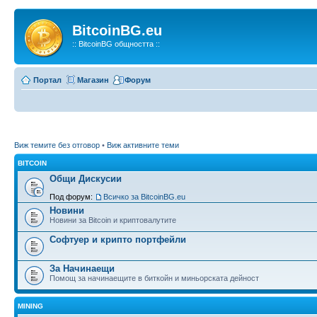
BitcoinBG.eu
:: BitcoinBG общността ::
Портал
Магазин
Форум
Виж темите без отговор
•
Виж активните теми
BITCOIN
Общи Дискусии
Под форум:
Всичко за BitcoinBG.eu
Новини
Новини за Bitcoin и криптовалутите
Софтуер и крипто портфейли
За Начинаещи
Помощ за начинаещите в биткойн и миньорската дейност
MINING