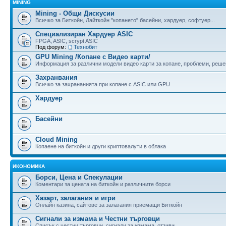
MINING
Mining - Общи Дискусии
Всичко за Биткойн, Лайткойн "копането" басейни, хардуер, софтуер...
Специализиран Хардуер ASIC
FPGA, ASIC, scrypt ASIC
Под форум:
Технобит
GPU Mining /Копане с Видео карти/
Информация за различни модели видео карти за копане, проблеми, реше
Захранвания
Всичко за захрананията при копане с ASIC или GPU
Хардуер
Басейни
Cloud Mining
Копаене на биткойн и други криптовалути в облака
ИКОНОМИКА
Борси, Цена и Спекулации
Коментари за цената на биткойн и различните борси
Хазарт, залагания и игри
Онлайн казина, сайтове за залагания приемащи Биткойн
Сигнали за измама и Честни търговци
Списък с честни търговци, сигнали за измама, отзиви