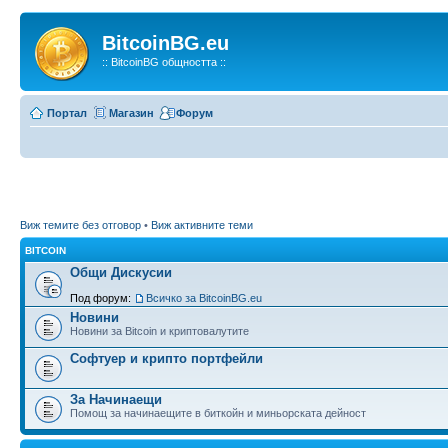
BitcoinBG.eu
:: BitcoinBG общността ::
Портал
Магазин
Форум
Виж темите без отговор
•
Виж активните теми
BITCOIN
Общи Дискусии
Под форум:
Всичко за BitcoinBG.eu
Новини
Новини за Bitcoin и криптовалутите
Софтуер и крипто портфейли
За Начинаещи
Помощ за начинаещите в биткойн и миньорската дейност