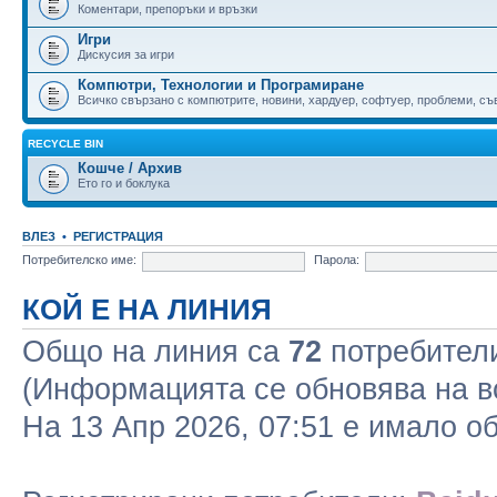
Коментари, препоръки и връзки
Игри
Дискусия за игри
Компютри, Технологии и Програмиране
Всичко свързано с компютрите, новини, хардуер, софтуер, проблеми, съве
RECYCLE BIN
Кошче / Архив
Ето го и боклука
ВЛЕЗ
•
РЕГИСТРАЦИЯ
Потребителско име:
Парола:
КОЙ Е НА ЛИНИЯ
Общо на линия са
72
потребители 
(Информацията се обновява на в
На 13 Апр 2026, 07:51 е имало 