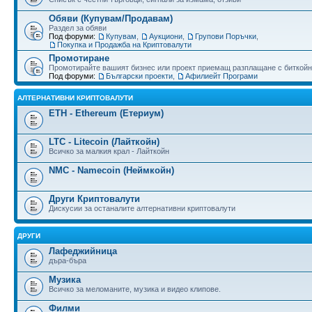
Обяви (Купувам/Продавам)
Раздел за обяви
Под форуми:
Купувам
,
Аукциони
,
Групови Поръчки
,
Покупка и Продажба на Криптовалути
Промотиране
Промотирайте вашият бизнес или проект приемащ разплащане с биткойн
Под форуми:
Български проекти
,
Афилиейт Програми
АЛТЕРНАТИВНИ КРИПТОВАЛУТИ
ETH - Ethereum (Етериум)
LTC - Litecoin (Лайткойн)
Всичко за малкия крал - Лайткойн
NMC - Namecoin (Неймкойн)
Други Криптовалути
Дискусии за останалите алтернативни криптовалути
ДРУГИ
Лафеджийница
дъра-бъра
Музика
Всичко за меломаните, музика и видео клипове.
Филми