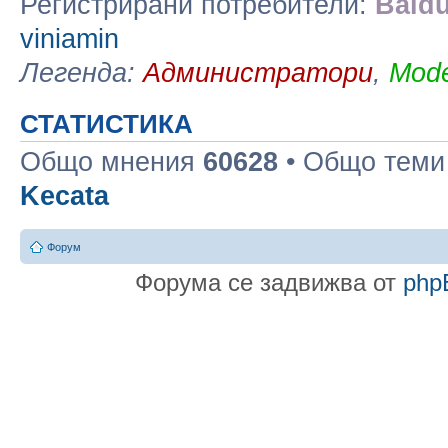
Регистрирани потребители:
Baidu
viniamin
Легенда:
Администратори
,
Mode
СТАТИСТИКА
Общо мнения
60628
• Общо тем
Kecata
Форум
Форума се задвижва от
php