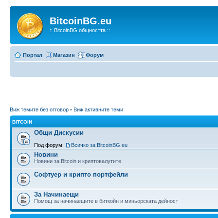
BitcoinBG.eu
:: BitcoinBG общността ::
Портал
Магазин
Форум
Виж темите без отговор
•
Виж активните теми
BITCOIN
Общи Дискусии
Под форум:
Всичко за BitcoinBG.eu
Новини
Новини за Bitcoin и криптовалутите
Софтуер и крипто портфейли
За Начинаещи
Помощ за начинаещите в биткойн и миньорската дейност