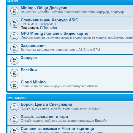
MINING
Mining - Общи Дискусии
Всичко за Биткойн, Лайткойн "копането" басейни, хардуер, софтуер...
Специализиран Хардуер ASIC
FPGA, ASIC, scrypt ASIC
Под форум:
Технобит
GPU Mining /Копане с Видео карти/
Информация за различни модели видео карти за копане, проблеми, реше
Захранвания
Всичко за захрананията при копане с ASIC или GPU
Хардуер
Басейни
Cloud Mining
Копаене на биткойн и други криптовалути в облака
ИКОНОМИКА
Борси, Цена и Спекулации
Коментари за цената на биткойн и различните борси
Хазарт, залагания и игри
Онлайн казина, сайтове за залагания приемащи Биткойн
Сигнали за измама и Честни търговци
Списък с честни търговци, сигнали за измама, отзиви