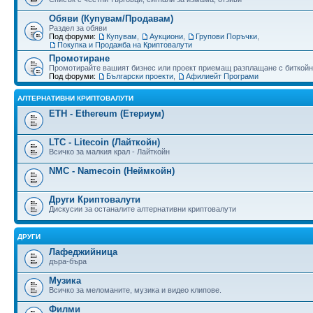
Обяви (Купувам/Продавам)
Раздел за обяви
Под форуми:
Купувам
,
Аукциони
,
Групови Поръчки
,
Покупка и Продажба на Криптовалути
Промотиране
Промотирайте вашият бизнес или проект приемащ разплащане с биткойн
Под форуми:
Български проекти
,
Афилиейт Програми
АЛТЕРНАТИВНИ КРИПТОВАЛУТИ
ETH - Ethereum (Етериум)
LTC - Litecoin (Лайткойн)
Всичко за малкия крал - Лайткойн
NMC - Namecoin (Неймкойн)
Други Криптовалути
Дискусии за останалите алтернативни криптовалути
ДРУГИ
Лафеджийница
дъра-бъра
Музика
Всичко за меломаните, музика и видео клипове.
Филми