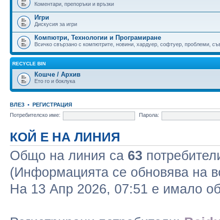
Коментари, препоръки и връзки
Игри
Дискусия за игри
Компютри, Технологии и Програмиране
Всичко свързано с компютрите, новини, хардуер, софтуер, проблеми, съве
RECYCLE BIN
Кошче / Архив
Ето го и боклука
ВЛЕЗ
•
РЕГИСТРАЦИЯ
Потребителско име:
Парола:
КОЙ Е НА ЛИНИЯ
Общо на линия са
63
потребители 
(Информацията се обновява на в
На 13 Апр 2026, 07:51 е имало 