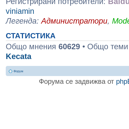
Регистрирани потребители:
Baidu
viniamin
Легенда:
Администратори
,
Mode
СТАТИСТИКА
Общо мнения
60629
• Общо тем
Kecata
Форум
Форума се задвижва от
php