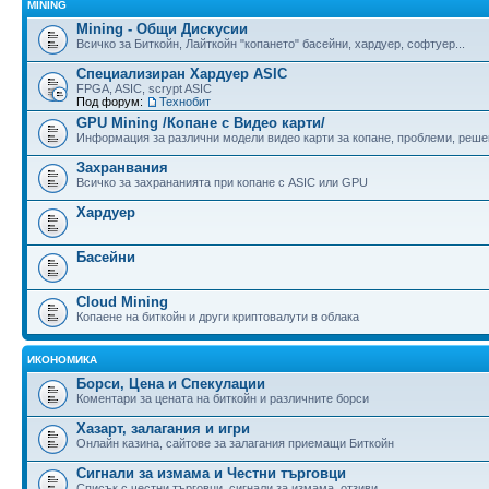
MINING
Mining - Общи Дискусии
Всичко за Биткойн, Лайткойн "копането" басейни, хардуер, софтуер...
Специализиран Хардуер ASIC
FPGA, ASIC, scrypt ASIC
Под форум:
Технобит
GPU Mining /Копане с Видео карти/
Информация за различни модели видео карти за копане, проблеми, реше
Захранвания
Всичко за захрананията при копане с ASIC или GPU
Хардуер
Басейни
Cloud Mining
Копаене на биткойн и други криптовалути в облака
ИКОНОМИКА
Борси, Цена и Спекулации
Коментари за цената на биткойн и различните борси
Хазарт, залагания и игри
Онлайн казина, сайтове за залагания приемащи Биткойн
Сигнали за измама и Честни търговци
Списък с честни търговци, сигнали за измама, отзиви