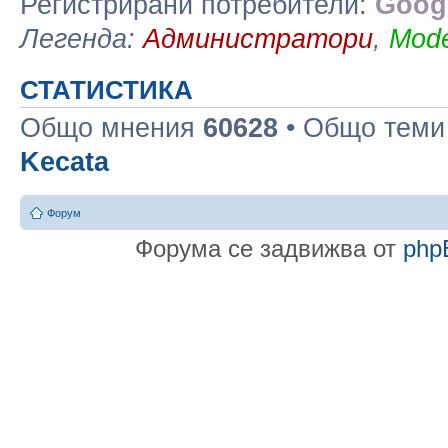
Регистрирани потребители:
Googl
Легенда:
Администратори
,
Mode
СТАТИСТИКА
Общо мнения
60628
• Общо тем
Kecata
Форум
Форума се задвижва от
php