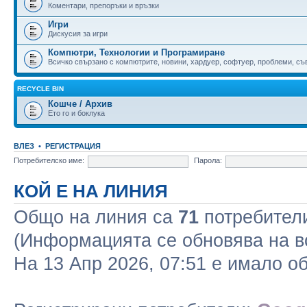
Коментари, препоръки и връзки
Игри
Дискусия за игри
Компютри, Технологии и Програмиране
Всичко свързано с компютрите, новини, хардуер, софтуер, проблеми, съве
RECYCLE BIN
Кошче / Архив
Ето го и боклука
ВЛЕЗ
•
РЕГИСТРАЦИЯ
Потребителско име:
Парола:
КОЙ Е НА ЛИНИЯ
Общо на линия са
71
потребители 
(Информацията се обновява на в
На 13 Апр 2026, 07:51 е имало 