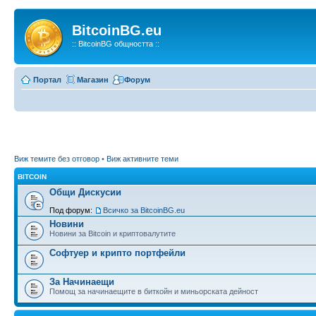
BitcoinBG.eu
:: BitcoinBG общността ::
Портал
Магазин
Форум
Виж темите без отговор
•
Виж активните теми
BITCOIN
Общи Дискусии
Под форум:
Всичко за BitcoinBG.eu
Новини
Новини за Bitcoin и криптовалутите
Софтуер и крипто портфейли
За Начинаещи
Помощ за начинаещите в биткойн и миньорската дейност