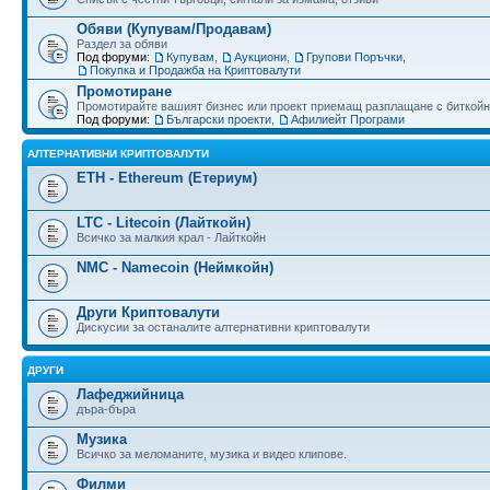
Обяви (Купувам/Продавам)
Раздел за обяви
Под форуми:
Купувам
,
Аукциони
,
Групови Поръчки
,
Покупка и Продажба на Криптовалути
Промотиране
Промотирайте вашият бизнес или проект приемащ разплащане с биткойн
Под форуми:
Български проекти
,
Афилиейт Програми
АЛТЕРНАТИВНИ КРИПТОВАЛУТИ
ETH - Ethereum (Етериум)
LTC - Litecoin (Лайткойн)
Всичко за малкия крал - Лайткойн
NMC - Namecoin (Неймкойн)
Други Криптовалути
Дискусии за останалите алтернативни криптовалути
ДРУГИ
Лафеджийница
дъра-бъра
Музика
Всичко за меломаните, музика и видео клипове.
Филми