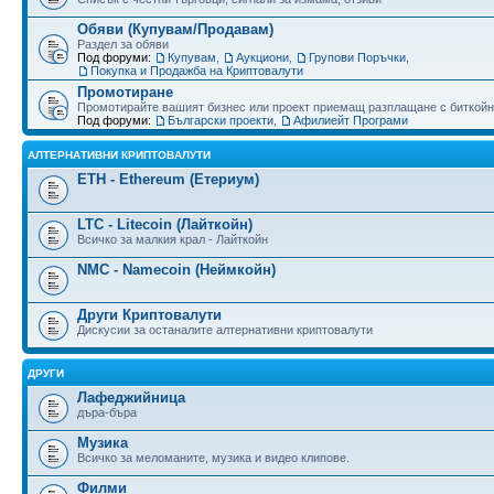
Обяви (Купувам/Продавам)
Раздел за обяви
Под форуми:
Купувам
,
Аукциони
,
Групови Поръчки
,
Покупка и Продажба на Криптовалути
Промотиране
Промотирайте вашият бизнес или проект приемащ разплащане с биткойн
Под форуми:
Български проекти
,
Афилиейт Програми
АЛТЕРНАТИВНИ КРИПТОВАЛУТИ
ETH - Ethereum (Етериум)
LTC - Litecoin (Лайткойн)
Всичко за малкия крал - Лайткойн
NMC - Namecoin (Неймкойн)
Други Криптовалути
Дискусии за останалите алтернативни криптовалути
ДРУГИ
Лафеджийница
дъра-бъра
Музика
Всичко за меломаните, музика и видео клипове.
Филми