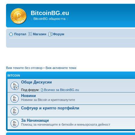
BitcoinBG.eu
:: BitcoinBG общността ::
Портал
Магазин
Форум
Виж темите без отговор
•
Виж активните теми
BITCOIN
Общи Дискусии
Под форум:
Всичко за BitcoinBG.eu
Новини
Новини за Bitcoin и криптовалутите
Софтуер и крипто портфейли
За Начинаещи
Помощ за начинаещите в биткойн и миньорската дейност