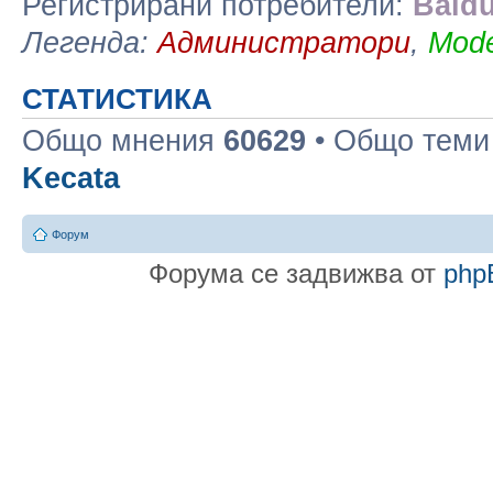
Регистрирани потребители:
Baidu
Легенда:
Администратори
,
Mode
СТАТИСТИКА
Общо мнения
60629
• Общо тем
Kecata
Форум
Форума се задвижва от
php