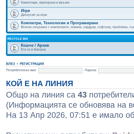
Коментари, препоръки и връзки
Игри
Дискусия за игри
Компютри, Технологии и Програмиране
Всичко свързано с компютрите, новини, хардуер, софтуер, проблеми, съве
RECYCLE BIN
Кошче / Архив
Ето го и боклука
ВЛЕЗ
•
РЕГИСТРАЦИЯ
Потребителско име:
Парола:
КОЙ Е НА ЛИНИЯ
Общо на линия са
43
потребители 
(Информацията се обновява на в
На 13 Апр 2026, 07:51 е имало 