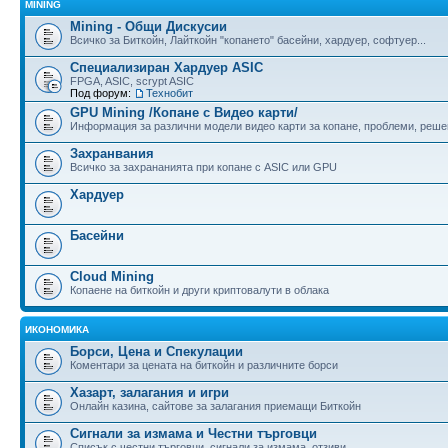
MINING
Mining - Общи Дискусии
Всичко за Биткойн, Лайткойн "копането" басейни, хардуер, софтуер...
Специализиран Хардуер ASIC
FPGA, ASIC, scrypt ASIC
Под форум:
Технобит
GPU Mining /Копане с Видео карти/
Информация за различни модели видео карти за копане, проблеми, реше
Захранвания
Всичко за захрананията при копане с ASIC или GPU
Хардуер
Басейни
Cloud Mining
Копаене на биткойн и други криптовалути в облака
ИКОНОМИКА
Борси, Цена и Спекулации
Коментари за цената на биткойн и различните борси
Хазарт, залагания и игри
Онлайн казина, сайтове за залагания приемащи Биткойн
Сигнали за измама и Честни търговци
Списък с честни търговци, сигнали за измама, отзиви