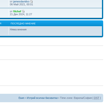
от
jamesdavidso
06 Май 2021, 00:01
от
filchef
21 Дек 2024, 11:27
Я
ПОСЛЕДНО МНЕНИЕ
Няма мнения
Екип
•
Изтрий всички бисквитки
• Time zone: Европа/София [
DST
]