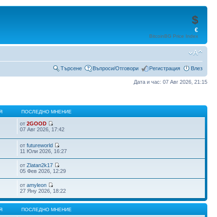
$
€
BitcoinBG Price Index
Търсене
Въпроси/Отговори
Регистрация
Влез
Дата и час: 07 Авг 2026, 21:15
Я
ПОСЛЕДНО МНЕНИЕ
от
2GOOD
07 Авг 2026, 17:42
от
futureworld
11 Юли 2026, 16:27
от
Zlatan2k17
05 Фев 2026, 12:29
от
amyleon
27 Яну 2026, 18:22
Я
ПОСЛЕДНО МНЕНИЕ