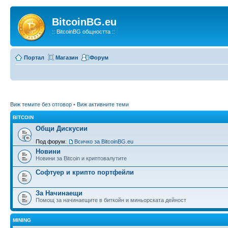
BitcoinBG.eu
:: BitcoinBG общността ::
Портал
Магазин
Форум
Виж темите без отговор
•
Виж активните теми
BITCOIN
Общи Дискусии
Под форум:
Всичко за BitcoinBG.eu
Новини
Новини за Bitcoin и криптовалутите
Софтуер и крипто портфейли
За Начинаещи
Помощ за начинаещите в биткойн и миньорската дейност
MINING