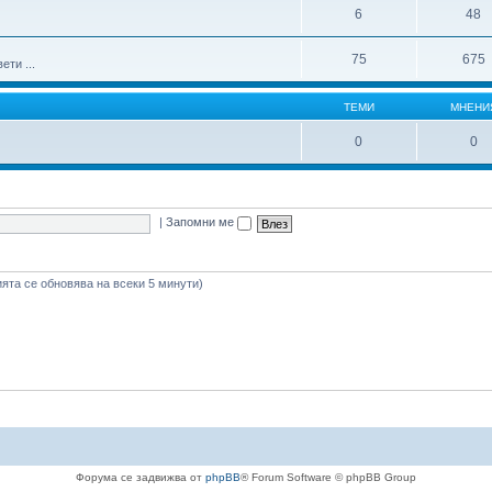
6
48
75
675
ти ...
ТЕМИ
МНЕНИ
0
0
|
Запомни ме
ията се обновява на всеки 5 минути)
Форума се задвижва от
phpBB
® Forum Software © phpBB Group