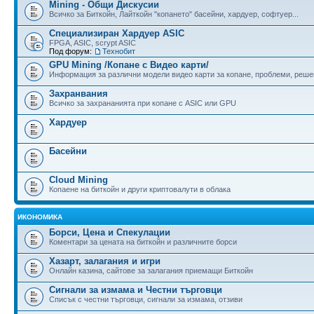
Mining - Общи Дискусии
Всичко за Биткойн, Лайткойн "копането" басейни, хардуер, софтуер...
Специализиран Хардуер ASIC
FPGA, ASIC, scrypt ASIC
Под форум:
Технобит
GPU Mining /Копане с Видео карти/
Информация за различни модели видео карти за копане, проблеми, реше
Захранвания
Всичко за захрананията при копане с ASIC или GPU
Хардуер
Басейни
Cloud Mining
Копаене на биткойн и други криптовалути в облака
ИКОНОМИКА
Борси, Цена и Спекулации
Коментари за цената на биткойн и различните борси
Хазарт, залагания и игри
Онлайн казина, сайтове за залагания приемащи Биткойн
Сигнали за измама и Честни търговци
Списък с честни търговци, сигнали за измама, отзиви