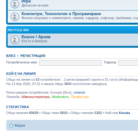
Игри
Дискусия за игри
Компютри, Технологии и Програмиране
Всичко свързано с компютрите, новини, хардуер, софтуер, проблеми, съве
RECYCLE BIN
Кошче / Архив
Ето го и боклука
ВЛЕЗ
•
РЕГИСТРАЦИЯ
Потребителско име:
Парола:
КОЙ Е НА ЛИНИЯ
Общо на линия са
53
потребители :: 2 регистрирани0 скрити и 51 гости (Информац
На 13 Апр 2026, 07:51 е имало общо
3834
посетители наведнъж.
Регистрирани потребители:
Google [Bot]
,
viniamin
Легенда:
Администратори
,
Moderators
,
Професори
СТАТИСТИКА
Общо мнения
60628
• Общо теми
5816
• Общо членове
5352
• Най-нов
Kecata
Форум