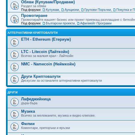
Обяви (Купувам/Продавам)
Раздел за обяви
Под форуми:
Купувам
,
Аукциони
,
Групови Поръчки
,
Покупка и 
Промотиране
Промотирайте вашият бизнес или проект приемащ разплащане с биткойн
Под форуми:
Български проекти
,
Афилиейт Програми
АЛТЕРНАТИВНИ КРИПТОВАЛУТИ
ETH - Ethereum (Етериум)
LTC - Litecoin (Лайткойн)
Всичко за малкия крал - Лайткойн
NMC - Namecoin (Неймкойн)
Други Криптовалути
Дискусии за останалите алтернативни криптовалути
ДРУГИ
Лафеджийница
дъра-бъра
Музика
Всичко за меломаните, музика и видео клипове.
Филми
Коментари, препоръки и връзки