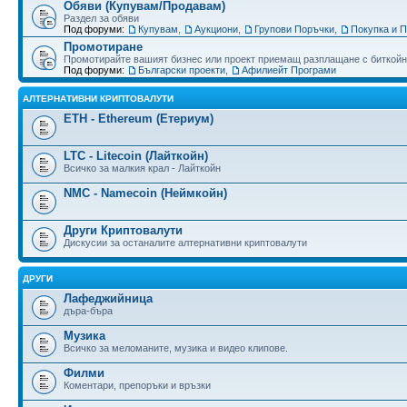
Обяви (Купувам/Продавам)
Раздел за обяви
Под форуми:
Купувам
,
Аукциони
,
Групови Поръчки
,
Покупка и 
Промотиране
Промотирайте вашият бизнес или проект приемащ разплащане с биткойн
Под форуми:
Български проекти
,
Афилиейт Програми
АЛТЕРНАТИВНИ КРИПТОВАЛУТИ
ETH - Ethereum (Етериум)
LTC - Litecoin (Лайткойн)
Всичко за малкия крал - Лайткойн
NMC - Namecoin (Неймкойн)
Други Криптовалути
Дискусии за останалите алтернативни криптовалути
ДРУГИ
Лафеджийница
дъра-бъра
Музика
Всичко за меломаните, музика и видео клипове.
Филми
Коментари, препоръки и връзки