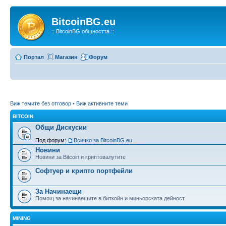
BitcoinBG.eu
:: BitcoinBG общността ::
Портал
Магазин
Форум
Виж темите без отговор
•
Виж активните теми
BITCOIN
Общи Дискусии
Под форум:
Всичко за BitcoinBG.eu
Новини
Новини за Bitcoin и криптовалутите
Софтуер и крипто портфейли
За Начинаещи
Помощ за начинаещите в биткойн и миньорската дейност
MINING