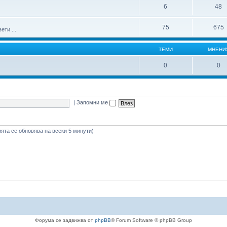
6
48
75
675
ти ...
ТЕМИ
МНЕНИ
0
0
|
Запомни ме
ията се обновява на всеки 5 минути)
Форума се задвижва от
phpBB
® Forum Software © phpBB Group