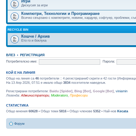
Игри
Дискусия за игри
Компютри, Технологии и Програмиране
Всичко свързано с компютрите, новини, хардуер, софтуер, проблеми, съве
RECYCLE BIN
Кошче / Архив
Ето го и боклука
ВЛЕЗ
•
РЕГИСТРАЦИЯ
Потребителско име:
Парола:
КОЙ Е НА ЛИНИЯ
Общо на линия са
46
потребители :: 4 регистрирани0 скрити и 42 гости (Информац
На 13 Апр 2026, 07:51 е имало общо
3834
посетители наведнъж.
Регистрирани потребители:
Baidu [Spider]
,
Bing [Bot]
,
Google [Bot]
,
viniamin
Легенда:
Администратори
,
Moderators
,
Професори
СТАТИСТИКА
Общо мнения
60628
• Общо теми
5816
• Общо членове
5352
• Най-нов
Kecata
Форум