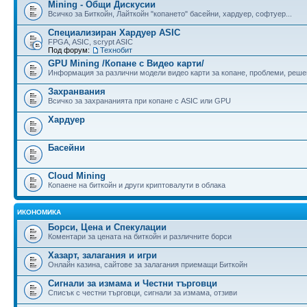
Mining - Общи Дискусии
Всичко за Биткойн, Лайткойн "копането" басейни, хардуер, софтуер...
Специализиран Хардуер ASIC
FPGA, ASIC, scrypt ASIC
Под форум:
Технобит
GPU Mining /Копане с Видео карти/
Информация за различни модели видео карти за копане, проблеми, реше
Захранвания
Всичко за захрананията при копане с ASIC или GPU
Хардуер
Басейни
Cloud Mining
Копаене на биткойн и други криптовалути в облака
ИКОНОМИКА
Борси, Цена и Спекулации
Коментари за цената на биткойн и различните борси
Хазарт, залагания и игри
Онлайн казина, сайтове за залагания приемащи Биткойн
Сигнали за измама и Честни търговци
Списък с честни търговци, сигнали за измама, отзиви