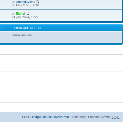
от
jamesdavidso
06 Май 2021, 00:01
от
filchef
21 Дек 2024, 11:27
Я
ПОСЛЕДНО МНЕНИЕ
Няма мнения
Екип
•
Изтрий всички бисквитки
• Time zone: Европа/София [
DST
]