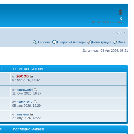
$
€
BitcoinBG Price Index
Търсене
Въпроси/Отговори
Регистрация
Влез
Дата и час: 08 Авг 2026, 08:21
Я
ПОСЛЕДНО МНЕНИЕ
от
2GOOD
07 Авг 2026, 17:42
от
futureworld
11 Юли 2026, 16:27
от
Zlatan2k17
05 Фев 2026, 12:29
от
amyleon
27 Яну 2026, 18:22
Я
ПОСЛЕДНО МНЕНИЕ