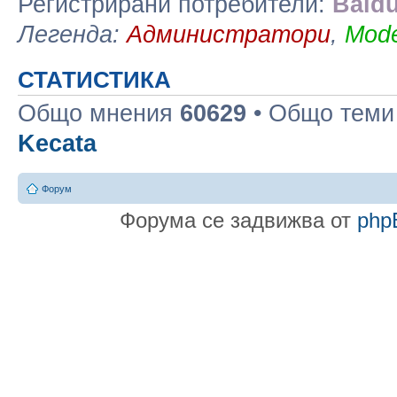
Регистрирани потребители:
Baidu
Легенда:
Администратори
,
Mode
СТАТИСТИКА
Общо мнения
60629
• Общо тем
Kecata
Форум
Форума се задвижва от
php