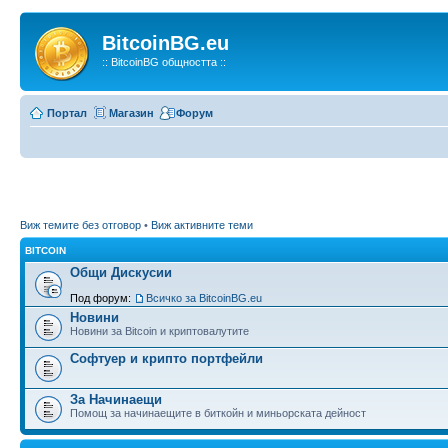
BitcoinBG.eu
:: BitcoinBG общността ::
Портал
Магазин
Форум
Виж темите без отговор
•
Виж активните теми
BITCOIN
Общи Дискусии
Под форум:
Всичко за BitcoinBG.eu
Новини
Новини за Bitcoin и криптовалутите
Софтуер и крипто портфейли
За Начинаещи
Помощ за начинаещите в биткойн и миньорската дейност