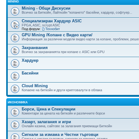
MINING
Mining - Общи Дискусии
Всичко за Биткойн, Лайткойн "копането" басейни, хардуер, софтуер...
Специализиран Хардуер ASIC
FPGA, ASIC, scrypt ASIC
Под форум:
Технобит
GPU Mining /Копане с Видео карти/
Информация за различни модели видео карти за копане, проблеми, реше
Захранвания
Всичко за захрананията при копане с ASIC или GPU
Хардуер
Басейни
Cloud Mining
Копаене на биткойн и други криптовалути в облака
ИКОНОМИКА
Борси, Цена и Спекулации
Коментари за цената на биткойн и различните борси
Хазарт, залагания и игри
Онлайн казина, сайтове за залагания приемащи Биткойн
Сигнали за измама и Честни търговци
Списък с честни търговци, сигнали за измама, отзиви