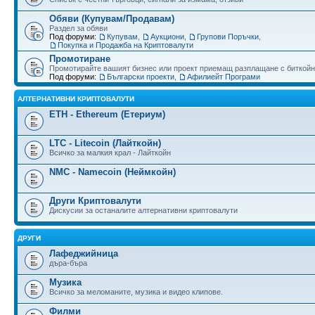
Обяви (Купувам/Продавам)
Раздел за обяви
Под форуми:
Купувам
,
Аукциони
,
Групови Поръчки
,
Покупка и Продажба на Криптовалути
Промотиране
Промотирайте вашият бизнес или проект приемащ разплащане с биткойн
Под форуми:
Български проекти
,
Афилиейт Програми
АЛТЕРНАТИВНИ КРИПТОВАЛУТИ
ETH - Ethereum (Етериум)
LTC - Litecoin (Лайткойн)
Всичко за малкия крал - Лайткойн
NMC - Namecoin (Неймкойн)
Други Криптовалути
Дискусии за останалите алтернативни криптовалути
ДРУГИ
Лафеджийница
дъра-бъра
Музика
Всичко за меломаните, музика и видео клипове.
Филми