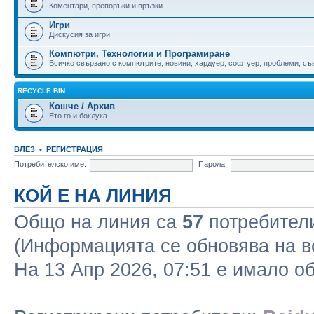
Коментари, препоръки и връзки
Игри
Дискусия за игри
Компютри, Технологии и Програмиране
Всичко свързано с компютрите, новини, хардуер, софтуер, проблеми, съве
RECYCLE BIN
Кошче / Архив
Ето го и боклука
ВЛЕЗ
•
РЕГИСТРАЦИЯ
Потребителско име:
Парола:
КОЙ Е НА ЛИНИЯ
Общо на линия са
57
потребители 
(Информацията се обновява на в
На 13 Апр 2026, 07:51 е имало 