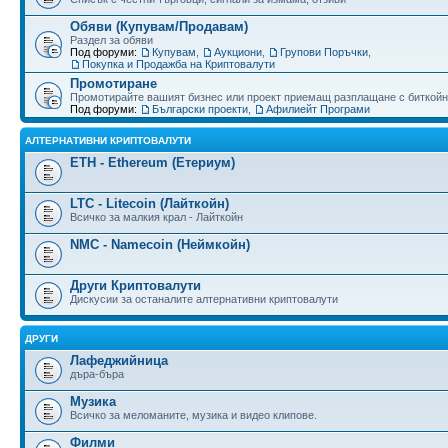
Обяви (Купувам/Продавам)
Раздел за обяви
Под форуми:
Купувам
,
Аукциони
,
Групови Поръчки
,
Покупка и Продажба на Криптовалути
Промотиране
Промотирайте вашият бизнес или проект приемащ разплащане с биткойн
Под форуми:
Български проекти
,
Афилиейт Програми
АЛТЕРНАТИВНИ КРИПТОВАЛУТИ
ETH - Ethereum (Етериум)
LTC - Litecoin (Лайткойн)
Всичко за малкия крал - Лайткойн
NMC - Namecoin (Неймкойн)
Други Криптовалути
Дискусии за останалите алтернативни криптовалути
ДРУГИ
Лафеджийница
дъра-бъра
Музика
Всичко за меломаните, музика и видео клипове.
Филми