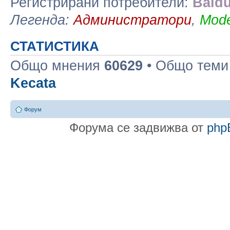
Регистрирани потребители:
Baidu
Легенда:
Администратори
,
Mode
СТАТИСТИКА
Общо мнения
60629
• Общо тем
Kecata
Форум
Форума се задвижва от
php