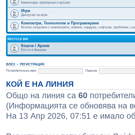
Коментари, препоръки и връзки
Игри
Дискусия за игри
Компютри, Технологии и Програмиране
Всичко свързано с компютрите, новини, хардуер, софтуер, проблеми, съве
RECYCLE BIN
Кошче / Архив
Ето го и боклука
ВЛЕЗ
•
РЕГИСТРАЦИЯ
Потребителско име:
Парола:
КОЙ Е НА ЛИНИЯ
Общо на линия са
60
потребители 
(Информацията се обновява на в
На 13 Апр 2026, 07:51 е имало 