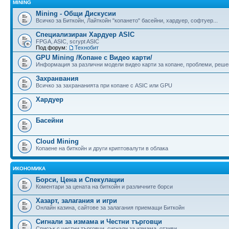
MINING
Mining - Общи Дискусии
Всичко за Биткойн, Лайткойн "копането" басейни, хардуер, софтуер...
Специализиран Хардуер ASIC
FPGA, ASIC, scrypt ASIC
Под форум:
Технобит
GPU Mining /Копане с Видео карти/
Информация за различни модели видео карти за копане, проблеми, реше
Захранвания
Всичко за захрананията при копане с ASIC или GPU
Хардуер
Басейни
Cloud Mining
Копаене на биткойн и други криптовалути в облака
ИКОНОМИКА
Борси, Цена и Спекулации
Коментари за цената на биткойн и различните борси
Хазарт, залагания и игри
Онлайн казина, сайтове за залагания приемащи Биткойн
Сигнали за измама и Честни търговци
Списък с честни търговци, сигнали за измама, отзиви