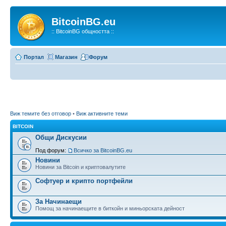
BitcoinBG.eu
:: BitcoinBG общността ::
Портал
Магазин
Форум
Виж темите без отговор
•
Виж активните теми
BITCOIN
Общи Дискусии
Под форум:
Всичко за BitcoinBG.eu
Новини
Новини за Bitcoin и криптовалутите
Софтуер и крипто портфейли
За Начинаещи
Помощ за начинаещите в биткойн и миньорската дейност