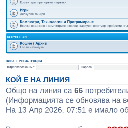
Коментари, препоръки и връзки
Игри
Дискусия за игри
Компютри, Технологии и Програмиране
Всичко свързано с компютрите, новини, хардуер, софтуер, проблеми, съве
RECYCLE BIN
Кошче / Архив
Ето го и боклука
ВЛЕЗ
•
РЕГИСТРАЦИЯ
Потребителско име:
Парола:
КОЙ Е НА ЛИНИЯ
Общо на линия са
66
потребители 
(Информацията се обновява на в
На 13 Апр 2026, 07:51 е имало 