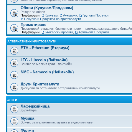
Обяви (Купувам/Продавам)
Раздел за обяви
Под форуми:
Купувам
,
Аукциони
,
Групови Поръчки
,
Покупка и Продажба на Криптовалути
Промотиране
Промотирайте вашият бизнес или проект приемащ разплащане с биткойн
Под форуми:
Български проекти
,
Афилиейт Програми
АЛТЕРНАТИВНИ КРИПТОВАЛУТИ
ETH - Ethereum (Етериум)
LTC - Litecoin (Лайткойн)
Всичко за малкия крал - Лайткойн
NMC - Namecoin (Неймкойн)
Други Криптовалути
Дискусии за останалите алтернативни криптовалути
ДРУГИ
Лафеджийница
дъра-бъра
Музика
Всичко за меломаните, музика и видео клипове.
Филми