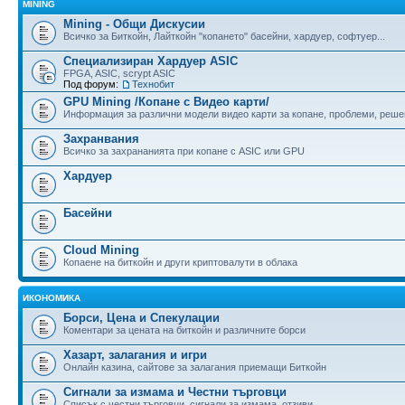
MINING
Mining - Общи Дискусии
Всичко за Биткойн, Лайткойн "копането" басейни, хардуер, софтуер...
Специализиран Хардуер ASIC
FPGA, ASIC, scrypt ASIC
Под форум:
Технобит
GPU Mining /Копане с Видео карти/
Информация за различни модели видео карти за копане, проблеми, реше
Захранвания
Всичко за захрананията при копане с ASIC или GPU
Хардуер
Басейни
Cloud Mining
Копаене на биткойн и други криптовалути в облака
ИКОНОМИКА
Борси, Цена и Спекулации
Коментари за цената на биткойн и различните борси
Хазарт, залагания и игри
Онлайн казина, сайтове за залагания приемащи Биткойн
Сигнали за измама и Честни търговци
Списък с честни търговци, сигнали за измама, отзиви