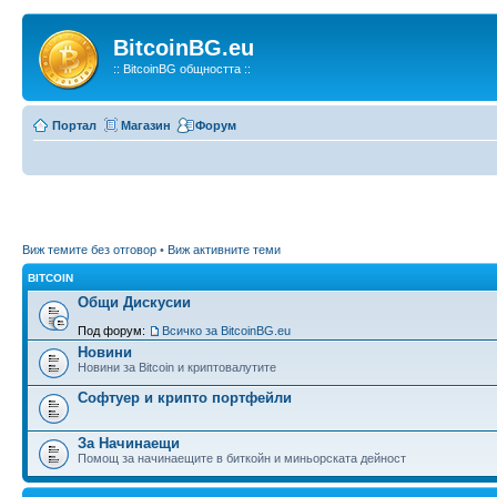
BitcoinBG.eu
:: BitcoinBG общността ::
Портал
Магазин
Форум
Виж темите без отговор
•
Виж активните теми
BITCOIN
Общи Дискусии
Под форум:
Всичко за BitcoinBG.eu
Новини
Новини за Bitcoin и криптовалутите
Софтуер и крипто портфейли
За Начинаещи
Помощ за начинаещите в биткойн и миньорската дейност