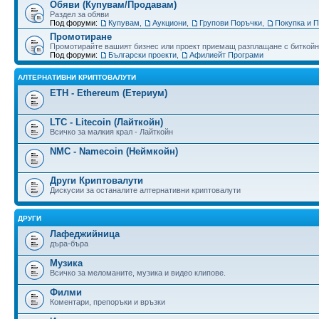
Обяви (Купувам/Продавам)
Раздел за обяви
Под форуми:
Купувам
,
Аукциони
,
Групови Поръчки
,
Покупка и 
Промотиране
Промотирайте вашият бизнес или проект приемащ разплащане с биткойн
Под форуми:
Български проекти
,
Афилиейт Програми
АЛТЕРНАТИВНИ КРИПТОВАЛУТИ
ETH - Ethereum (Етериум)
LTC - Litecoin (Лайткойн)
Всичко за малкия крал - Лайткойн
NMC - Namecoin (Неймкойн)
Други Криптовалути
Дискусии за останалите алтернативни криптовалути
ДРУГИ
Лафеджийница
дъра-бъра
Музика
Всичко за меломаните, музика и видео клипове.
Филми
Коментари, препоръки и връзки