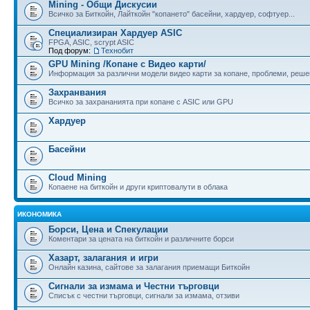
Mining - Общи Дискусии
Всичко за Биткойн, Лайткойн "копането" басейни, хардуер, софтуер...
Специализиран Хардуер ASIC
FPGA, ASIC, scrypt ASIC
Под форум:
Технобит
GPU Mining /Копане с Видео карти/
Информация за различни модели видео карти за копане, проблеми, реше
Захранвания
Всичко за захрананията при копане с ASIC или GPU
Хардуер
Басейни
Cloud Mining
Копаене на биткойн и други криптовалути в облака
ИКОНОМИКА
Борси, Цена и Спекулации
Коментари за цената на биткойн и различните борси
Хазарт, залагания и игри
Онлайн казина, сайтове за залагания приемащи Биткойн
Сигнали за измама и Честни търговци
Списък с честни търговци, сигнали за измама, отзиви