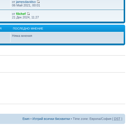
от
jamesdavidso
06 Май 2021, 00:01
от
filchef
21 Дек 2024, 11:27
Я
ПОСЛЕДНО МНЕНИЕ
Няма мнения
Екип
•
Изтрий всички бисквитки
• Time zone: Европа/София [
DST
]