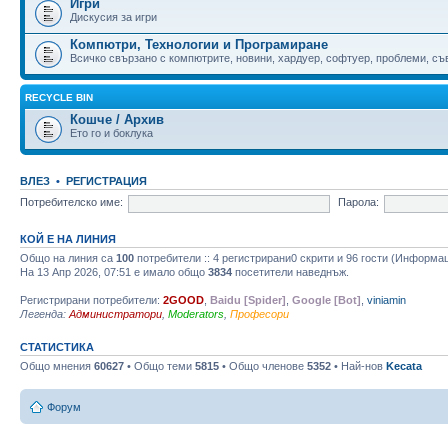
Игри
Дискусия за игри
Компютри, Технологии и Програмиране
Всичко свързано с компютрите, новини, хардуер, софтуер, проблеми, съве
RECYCLE BIN
Кошче / Архив
Ето го и боклука
ВЛЕЗ
•
РЕГИСТРАЦИЯ
Потребителско име:
Парола:
КОЙ Е НА ЛИНИЯ
Общо на линия са
100
потребители :: 4 регистрирани0 скрити и 96 гости (Информа
На 13 Апр 2026, 07:51 е имало общо
3834
посетители наведнъж.
Регистрирани потребители:
2GOOD
,
Baidu [Spider]
,
Google [Bot]
,
viniamin
Легенда:
Администратори
,
Moderators
,
Професори
СТАТИСТИКА
Общо мнения
60627
• Общо теми
5815
• Общо членове
5352
• Най-нов
Kecata
Форум