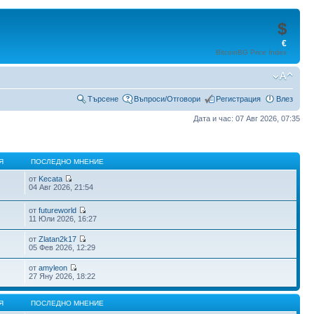
$
€
BitcoinBG Price Index
Търсене
Въпроси/Отговори
Регистрация
Влез
Дата и час: 07 Авг 2026, 07:35
Я
ПОСЛЕДНО МНЕНИЕ
от
Kecata
04 Авг 2026, 21:54
от
futureworld
11 Юли 2026, 16:27
от
Zlatan2k17
05 Фев 2026, 12:29
от
amyleon
27 Яну 2026, 18:22
Я
ПОСЛЕДНО МНЕНИЕ