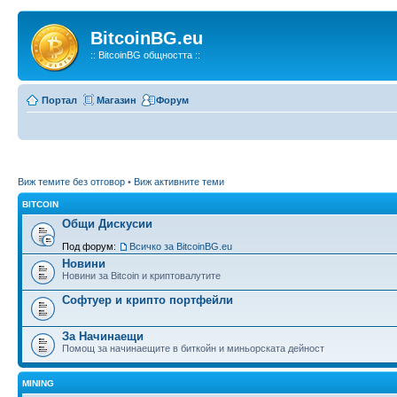
BitcoinBG.eu
:: BitcoinBG общността ::
Портал
Магазин
Форум
Виж темите без отговор
•
Виж активните теми
BITCOIN
Общи Дискусии
Под форум:
Всичко за BitcoinBG.eu
Новини
Новини за Bitcoin и криптовалутите
Софтуер и крипто портфейли
За Начинаещи
Помощ за начинаещите в биткойн и миньорската дейност
MINING