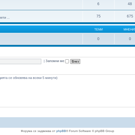
6
48
75
675
ти ...
ТЕМИ
МНЕНИ
0
0
|
Запомни ме
цията се обновява на всеки 5 минути)
Форума се задвижва от
phpBB
® Forum Software © phpBB Group