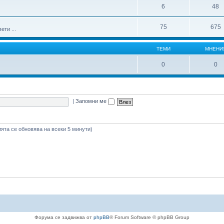
6
48
75
675
ти ...
ТЕМИ
МНЕНИ
0
0
|
Запомни ме
ията се обновява на всеки 5 минути)
Форума се задвижва от
phpBB
® Forum Software © phpBB Group