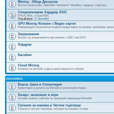
Mining - Общи Дискусии
Всичко за Биткойн, Лайткойн "копането" басейни, хардуер, софтуер...
Специализиран Хардуер ASIC
FPGA, ASIC, scrypt ASIC
Под форум:
Технобит
GPU Mining /Копане с Видео карти/
Информация за различни модели видео карти за копане, проблеми, реше
Захранвания
Всичко за захрананията при копане с ASIC или GPU
Хардуер
Басейни
Cloud Mining
Копаене на биткойн и други криптовалути в облака
ИКОНОМИКА
Борси, Цена и Спекулации
Коментари за цената на биткойн и различните борси
Хазарт, залагания и игри
Онлайн казина, сайтове за залагания приемащи Биткойн
Сигнали за измама и Честни търговци
Списък с честни търговци, сигнали за измама, отзиви