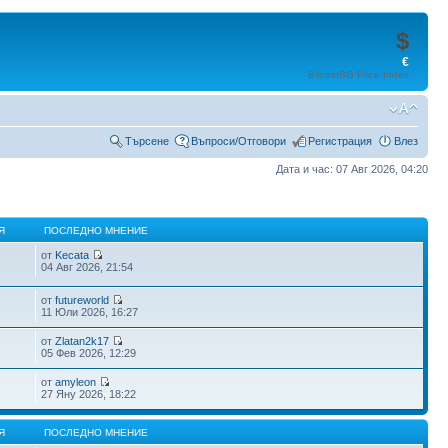
$
€
BitcoinBG Price Index
Търсене
Въпроси/Отговори
Регистрация
Влез
Дата и час: 07 Авг 2026, 04:20
Я
ПОСЛЕДНО МНЕНИЕ
от
Kecata
04 Авг 2026, 21:54
от
futureworld
11 Юли 2026, 16:27
от
Zlatan2k17
05 Фев 2026, 12:29
от
amyleon
27 Яну 2026, 18:22
Я
ПОСЛЕДНО МНЕНИЕ