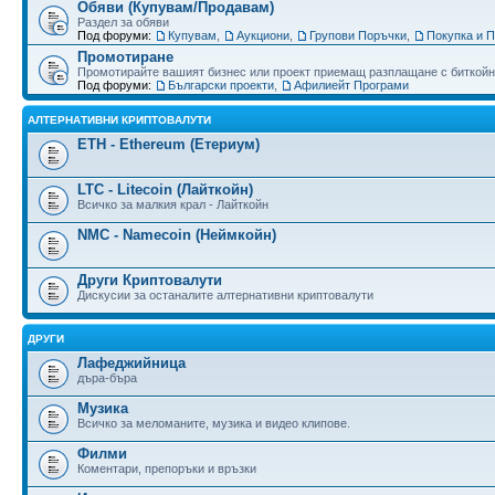
Обяви (Купувам/Продавам)
Раздел за обяви
Под форуми:
Купувам
,
Аукциони
,
Групови Поръчки
,
Покупка и 
Промотиране
Промотирайте вашият бизнес или проект приемащ разплащане с биткойн
Под форуми:
Български проекти
,
Афилиейт Програми
АЛТЕРНАТИВНИ КРИПТОВАЛУТИ
ETH - Ethereum (Етериум)
LTC - Litecoin (Лайткойн)
Всичко за малкия крал - Лайткойн
NMC - Namecoin (Неймкойн)
Други Криптовалути
Дискусии за останалите алтернативни криптовалути
ДРУГИ
Лафеджийница
дъра-бъра
Музика
Всичко за меломаните, музика и видео клипове.
Филми
Коментари, препоръки и връзки