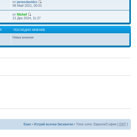
от
jamesdavidso
06 Май 2021, 00:01
от
filchef
21 Дек 2024, 11:27
Я
ПОСЛЕДНО МНЕНИЕ
Няма мнения
Екип
•
Изтрий всички бисквитки
• Time zone: Европа/София [
DST
]