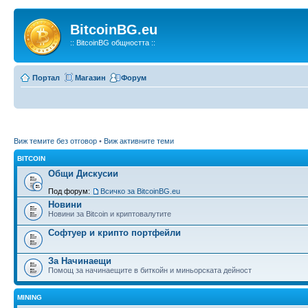
BitcoinBG.eu
:: BitcoinBG общността ::
Портал
Магазин
Форум
Виж темите без отговор
•
Виж активните теми
BITCOIN
Общи Дискусии
Под форум:
Всичко за BitcoinBG.eu
Новини
Новини за Bitcoin и криптовалутите
Софтуер и крипто портфейли
За Начинаещи
Помощ за начинаещите в биткойн и миньорската дейност
MINING