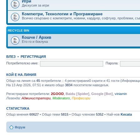
Игри
Дискусия за игри
Компютри, Технологии и Програмиране
Всичко свързано с компютрите, новини, хардуер, софтуер, проблеми, съве
RECYCLE BIN
Кошче / Архив
Ето го и боклука
ВЛЕЗ
•
РЕГИСТРАЦИЯ
Потребителско име:
Парола:
КОЙ Е НА ЛИНИЯ
Общо на линия са
45
потребители :: 4 регистрирани0 скрити и 41 гости (Информац
На 13 Апр 2026, 07:51 е имало общо
3834
посетители наведнъж.
Регистрирани потребители:
2GOOD
,
Baidu [Spider]
,
Google [Bot]
,
viniamin
Легенда:
Администратори
,
Moderators
,
Професори
СТАТИСТИКА
Общо мнения
60627
• Общо теми
5815
• Общо членове
5352
• Най-нов
Kecata
Форум