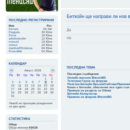
07 Авг 14:51
|
qbadabaduuu
хахахахха да б
07 Авг 14:44
|
newromancer
Ти не разбра л
Биткойн ще направи ли нов в
ПОСЛЕДНО РЕГИСТРИРАНИ
07 Авг 14:43
|
newromancer
А ако можеш да
Име
Рег.
07 Авг 14:42
|
newromancer
А бе Яба ти не
Kecata
04 Авг
Да
Paygate
30 Юли
07 Авг 11:46
|
qbadabaduuu
Fiona
16 Юни
Какво им става
Не
adelinabutler
12 Юни
notout1
10 Юни
07 Авг 11:45
|
qbadabaduuu
notout
10 Юни
martina85hristova
04 Юни
PursuitMe
02 Юни
КАЛЕНДАР
ПОСЛЕДНА ТЕМА
Август 2026
Последно съобщение
По
Вт
Ср
Че
Пе
Съ
Не
Онлайн магазин BitcoinBG
1
2
Телеграм Група на форума
3
4
5
6
7
8
9
Полезни Биткойн Връзки/Сайтове/Прилож
10
11
12
13
14
15
16
Какво е Биткойн, обяснение все едно съм 
17
18
19
20
21
22
23
Правила на раздела за Обяви
24
25
26
27
28
29
30
Биткойн Калкулатор
31
Правила на форума BitcoinBG
Никой не празнува рожденния
си ден днес
СТАТИСТИКА
Общо
Общо мнения
60628