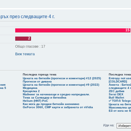
е всичко което не изнася на психо левите е финансирано от Путин
и че всички партии в Германия бягат от тия като че са прокажени, и така ще е докато Путь
ръх през следващите 4 г.
 броиш - 21+12 е повече от 28, също и 21+12+15 също е повече от 28
 разбра ли че финансираните от Путьо партии ще ги забранят, ще ги хванат в крачка и са 
15
 на германците не знаят ли че при тях всичко е супер защо подкрепят AfD
2
Общо гласове : 17
Виж темата
Последна гореща тема
Последна тема
Цената на биткойн (прогнози и коментари) #12 (2025)
Entropy not us
Прогнози от дивана
[COLDCARD]
ения
Цената на биткойн (прогнози и коментари) #9 (2022)
Анкета : Битко
на 5
Медицина
следващите 4 г
Крещялка 2
ZEC добив
Майнинг за начинаещи и средно напреднали.
Serai DEX
Тема за Салвадор и биткойна
Bull Wallet
Helium (HNT) PoC
✅ ТОП-5 Telegr
Как мога да продам биткойн анонимно
Цената на битк
GeForce 3060, CMP карти и забраната от nVidia
Максимална це
Ей от кога не 
Иди на: