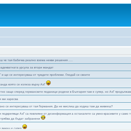
иш че тая бабичка реално взема некви решения .....
еадекватната урсула за втори мандат
зГ и що се интересуваш от чуждите проблеми. Гледай си своите
ганда която се излиза върху АзГ
тно защо според германските поданици родени в България там е супер, но АзГ продължав
си ми харесва
зно се интересуваш от тая Германия. Да не мислиш да ходиш там да живееш?
и подкрепящи АзГ са повлияни от дезинформация а останалите са умно-красивите у само т
 трябва да бъдат забранени
е викаш е супер