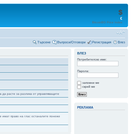
$
€
BitcoinBG Price Index
Търсене
Въпроси/Отговори
Регистрация
Влез
ВЛЕЗ
Потребителско име:
Парола:
запомни ме
скрий ме
а да расте за разлика от управляващите
РЕКЛАМА
е имат право на глас останалите понеже