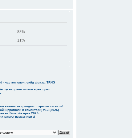
о ги финансира
дотам
88%
11%
ed - частен ключ, сийд фраза, TRNG
йн ще направи ли нов връх през
.
am канала за трейдинг с крипто сигнали!
ойн (прогнози и коментари) #13 (2026)
на на Биткойн през 2026г
бях мамил измамници :)