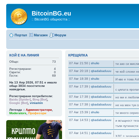
BitcoinBG.eu
:: BitcoinBG общността ::
Портал
Магазин
Форум
КОЙ Е НА ЛИНИЯ
КРЕЩЯЛКА
Общо:
73
07 Авг 21:50
|
shulio
ти ако си мисл
Регистрирани:
4
07 Авг 20:18
|
qbadabaduuu
че кой сложи н
Скрити:
0
Гости:
69
07 Авг 18:38
|
shulio
И кво е това А
На 13 Апр 2026, 07:51 е имало
общо
3834
посетители
07 Авг 17:39
|
qbadabaduuu
наведнъж.
с цялата пропа
Регистрирани потребители:
07 Авг 17:38
|
qbadabaduuu
но ми е любопи
Baidu [Spider]
,
Bing [Bot]
,
Google [Bot]
,
viniamin
07 Авг 17:38
|
qbadabaduuu
не на мен тук 
Легенда ::
Администратори
,
07 Авг 15:39
|
shulio
ти много серио
Moderators
,
Професори
07 Авг 14:53
|
qbadabaduuu
и всъщност тез
тъпи путинисти
07 Авг 14:51
|
qbadabaduuu
ХДС + зеленит