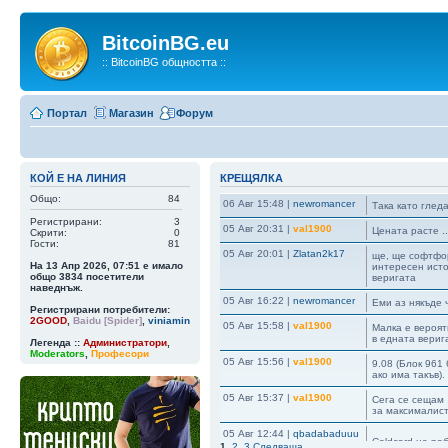
BitcoinBG.eu
:: BitcoinBG общността ::
Портал
Магазин
Форум
КОЙ Е НА ЛИНИЯ
КРЕЩЯЛКА
Общо:
84
06 Авг 15:48
|
newromancer
Така като гледа
Регистрирани:
3
05 Авг 20:31
|
val1900
Цената расте ..
Скрити:
0
Гости:
81
05 Авг 20:01
|
Zlatan2k17
ще, ще софтфор
На 13 Апр 2026, 07:51 е имало
интересен исто
общо
3834
посетители
веригата
наведнъж.
05 Авг 16:22
|
newromancer
Еми аз някъде 
Регистрирани потребители:
2GOOD
,
Baidu [Spider]
,
viniamin
05 Авг 15:58
|
val1900
Малка е вероятн
в едната верига
Легенда ::
Администратори
,
Moderators
,
Професори
05 Авг 15:56
|
val1900
9.08 (Блок 961 
ако има такъв)
05 Авг 15:37
|
val1900
Сега се сещам ,
за максималист
05 Авг 12:44
|
qbadabaduuu
Coldcard не ра
1
,
2
,
3
Следваща