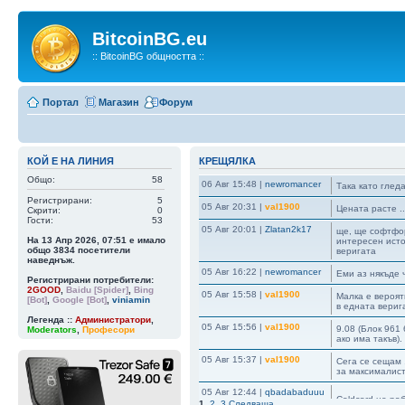
BitcoinBG.eu
:: BitcoinBG общността ::
Портал
Магазин
Форум
КОЙ Е НА ЛИНИЯ
КРЕЩЯЛКА
Общо:
58
06 Авг 15:48
|
newromancer
Така като гледа
Регистрирани:
5
05 Авг 20:31
|
val1900
Цената расте ..
Скрити:
0
Гости:
53
05 Авг 20:01
|
Zlatan2k17
ще, ще софтфор
На 13 Апр 2026, 07:51 е имало
интересен исто
общо
3834
посетители
веригата
наведнъж.
05 Авг 16:22
|
newromancer
Еми аз някъде 
Регистрирани потребители:
2GOOD
,
Baidu [Spider]
,
Bing
05 Авг 15:58
|
val1900
Малка е вероятн
[Bot]
,
Google [Bot]
,
viniamin
в едната верига
Легенда ::
Администратори
,
05 Авг 15:56
|
val1900
9.08 (Блок 961 
Moderators
,
Професори
ако има такъв)
05 Авг 15:37
|
val1900
Сега се сещам ,
за максималист
05 Авг 12:44
|
qbadabaduuu
Coldcard не ра
1
,
2
,
3
Следваща